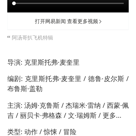
“不怕六爷挂得多 就怕六爷挂一颗”
牛津大学一纸声明甩不了锅
打开网易新闻 查看更多视频
网传《披荆斩棘2026》名单
新疆景区自驾服务费改为按车收费
阿汤哥扒飞机特辑
女主硬加吻戏短剧已下架
浙江台州《告全体市民书》
导演: 克里斯托弗·麦奎里
香港宏福苑火灾或由烟头引起
编剧: 克里斯托弗·麦奎里 / 德鲁·皮尔斯 /
人民的健康、体质、幸福一脉相承
布鲁斯·盖勒
主演: 汤姆·克鲁斯 / 杰瑞米·雷纳 / 西蒙·佩
吉 / 丽贝卡·弗格森 / 文·瑞姆斯 / 更多...
类型: 动作 / 惊悚 / 冒险