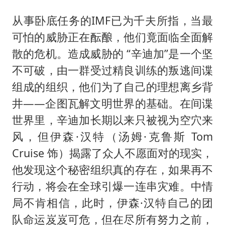
从事卧底任务的IMF已为千夫所指，当最
可怕的威胁正在酝酿，他们竟面临全面解
散的危机。造成威胁的 “辛迪加”是一个坚
不可破，由一群受过精良训练的叛逃间谍
组成的组织，他们为了自己的理想离乡背
井——企图瓦解文明世界的基础。在间谍
世界里，辛迪加长期以来只被视为空穴来
风，但伊森·汉特（汤姆·克鲁斯 Tom
Cruise 饰）揭露了众人不愿面对的现实，
他发现这个秘密组织真的存在，如果再不
行动，将会在全球引爆一连串灾难。中情
局不肯相信，此时，伊森·汉特自己的团
队命运岌岌可危，但在尽所有努力之前，