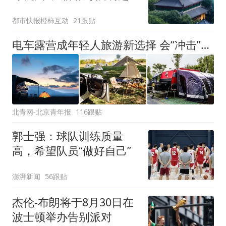
临时关闭，别跑空了
都市快报橙柿互动
21跟贴
电车露营成年轻人旅游新选择 会“冲击”传统住宿业吗？
北青网-北京青年报
116跟贴
郭士强：球队训练质量
高，希望队员“做好自己”
澎湃新闻
56跟贴
杰伦-布朗将于8月30日在
波士顿举办告别派对