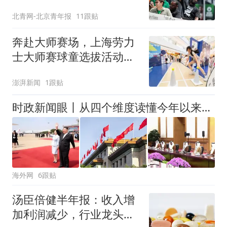
北青网-北京青年报
11跟贴
奔赴大师赛场，上海劳力
士大师赛球童选拔活动启
动
澎湃新闻
1跟贴
时政新闻眼丨从四个维度读懂今年以来中国元首外交
海外网
6跟贴
汤臣倍健半年报：收入增
加利润减少，行业龙头的