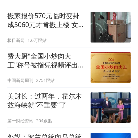
搬家报价570元临时变卦
成5060元才肯搬上楼 女子
傻眼
极目新闻
1.6万跟贴
费大厨"全国小炒肉大
王"称号被指凭视频评出
官方回应
中国新闻周刊
2751跟贴
美财长：过两年，霍尔木
兹海峡就“不重要”了
第一财经资讯
204跟贴
外媒：波兰总统向乌总统