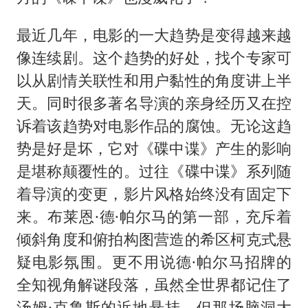
最近几年，电影的一大趋势是变得越来越
像连续剧。这个趋势的好处，找个专家可
以从剧情关联性和用户黏性的角度讲上半
天。同时很多著名导演的亲身经历又在控
诉着该趋势对电影作品的腐蚀。无论这趋
势是好是坏，它对《碟中谍》产生的影响
是堪称颠覆性的。过往《碟中谍》系列随
着导演的变更，影片风格始终没有固定下
来。布莱恩·德·帕尔马的第一部，充斥着
倾斜角度和俯拍构图营造的希区柯克式悬
疑电影氛围。更不用说德·帕尔马招牌的
全知视角解谜段落，虽然全世界都记住了
汤姆·克鲁斯的近地悬挂，但那场脑洞大