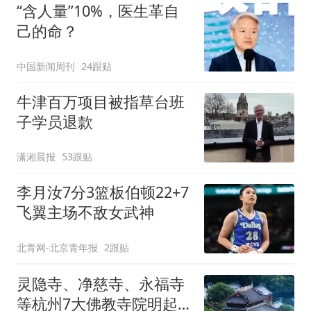
“含人量”10%，医生革自
己的命？
中国新闻周刊
24跟贴
牛津百万项目被指草台班
子学员退款
潇湘晨报
53跟贴
李月汝7分3篮板伯顿22+7
飞翼主场不敌女武神
北青网-北京青年报
2跟贴
灵隐寺、净慈寺、永福寺
等杭州7大佛教寺院明起