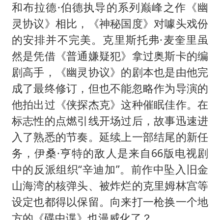
和布拉德·伯德执导的系列巅峰之作《幽
灵协议》相比，《神秘国度》对噱头戏份
的安排并不完美。克里斯托弗·麦奎里虽
然是凭借《普通嫌疑犯》拿过奥斯卡的编
剧高手，《幽灵协议》的剧本也是由他完
成了最终修订，但也不能忽略作为导演的
他拍出过《侠探杰克》这种催眠佳作。在
标志性的点燃引线开场过后，故事迅速进
入了熟悉的节奏。延续上一部结尾的新任
务，伊桑·亨特的敌人是来自66版电视剧
中的反派组织“辛迪加”。前作中坠入旧金
山海湾的核弹头、被炸烂的克里姆林宫等
设定也都得以保留。向来打一枪换一个地
方的《碟中谍》也漫威化了？