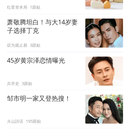
AB面
红星资本局
1跟贴
萧敬腾坦白！与大14岁妻
子选择丁克
叹为观止易
3跟贴
45岁黄宗泽恋情曝光
兵卒史
3跟贴
邹市明一家又登热搜！
火山詩话
195跟贴