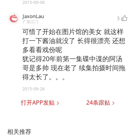
2015-09-08
JaxonLau
3
广东江门
可惜了开始在图片馆的美女 就这样
打一下酱油就没了 长得很漂亮 还想
多看看戏份呢
犹记得20年前第一集碟中谍的阿汤
哥是多帅 现在老了 续集拍摄时间拖
得太长了。。。
2015-09-26
打开APP发贴
24
条跟贴
相关推荐