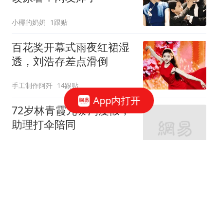
小椰的奶奶
1跟贴
百花奖开幕式雨夜红裙湿
透，刘浩存差点滑倒
手工制作阿歼
14跟贴
App内打开
72岁林青霞九寨沟度假，
助理打伞陪同
情感大头说说
4跟贴
大冰承认恋情后风波愈演
愈烈！
林雁飞
3跟贴