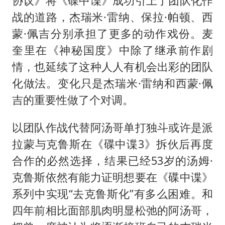
协议》将《碟中谍》成功引上了团队化作
战的道路，杰瑞米·雷纳、保拉·帕顿、西
蒙·佩吉分别承担了更多的动作戏份。麦
奎里在《神秘国度》中除了继承前作剧
情，也延续了这种人人有机会出彩的团队
化做法。变化只是杰瑞米·雷纳和西蒙·佩
吉的重要性做了个对调。
以团队作战代替阿汤哥单打独斗或许是派
拉蒙与克鲁斯在《碟中谍3》拆伙后再度
合作的必然选择，结果已经53岁的汤姆·
克鲁斯依然有能力证明想要在《碟中谍》
系列中实现“去克鲁斯化”有多么困难。和
四年前相比面部肌肉明显松弛的阿汤哥，