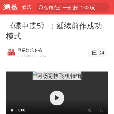
娱乐
金饰克价一夜涨回1300元
解锁各地夏日限定体验
《碟中谍5》：延续前作成功
峰哥 汪海林
模式
西湖突现狂风暴雨 游客瞬间被浇透
富婆带资进组给自己硬加60多场吻戏
网易娱乐专稿
24
河南重大刑事案嫌疑人落网
2015-09-08 07:47
黄金创今年来最大单周涨幅
视频丨中国东方电气集团原党组副书记、董事宋致远被查
梁家辉：到内地拍戏不是北上是回归
白海豚将正面袭击贯穿浙江
酒店回应车内过夜被收150元