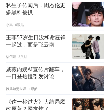
私生子传闻后，周杰伦更
多黑料被扒
小嵩
6跟贴
王菲57岁生日没和谢霆锋
一起过，而是飞云南
柒佰娱
8跟贴
戚薇内娱AI宣传片翻车，
一日登热搜引发讨论
雅儿姐游世界
1跟贴
《这一秒过火》大结局魔
改原著？网友炸了