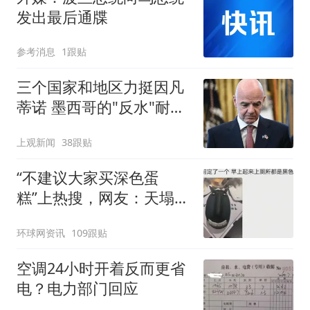
发出最后通牒
参考消息
1跟贴
三个国家和地区力挺因凡
蒂诺 墨西哥的"反水"耐人
寻味
上观新闻
38跟贴
“不建议大家买深色蛋
糕”上热搜，网友：天塌
了！
环球网资讯
109跟贴
空调24小时开着反而更省
电？电力部门回应