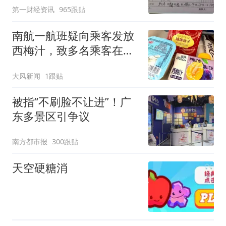
第一财经资讯
965跟贴
南航一航班疑向乘客发放
西梅汁，致多名乘客在飞
行途中排队上厕所！乘
大风新闻
1跟贴
客：机上100多人只有2个
厕所；客服回应：并非每
被指“不刷脸不让进”！广
架飞机都会发放西梅汁
东多景区引争议
南方都市报
300跟贴
天空硬糖消