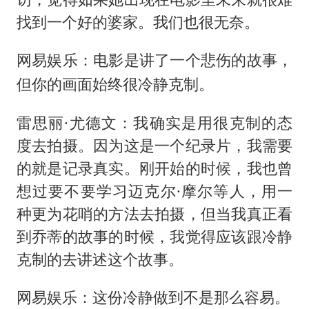
找到一个好的婆家。我们也很无奈。
网易娱乐：电影是讲了一个悲伤的故事，
但你的画面始终很冷静克制。
雷思丽·尤德文：我确实是用很克制的态
度去拍摄。因为这是一个纪录片，我需要
的就是记录真实。刚开始的时候，我也曾
想过要不要学习迈克尔·摩尔等人，用一
种更为花哨的方法去拍摄，但当我真正看
到乔蒂的故事的时候，我觉得应该跟冷静
克制的去讲述这个故事。
网易娱乐：这份冷静做到不是那么容易。