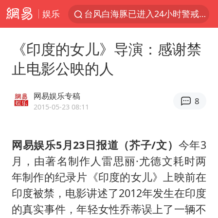
娱乐
台风白海豚已进入24小时警戒线
“东北超”哈尔滨主场收官战小贴士
《印度的女儿》导演：感谢禁
考生称遭第二名花钱劝退 当地再通报
止电影公映的人
泉州市委书记张毅恭被查
泰国校园枪击事件已致8死30余伤
网易娱乐专稿
8
沙特土耳其巴基斯坦签署共同防务协议
2015-05-23 08:11
2名小孩玩手机低头幅度近乎折叠
网易娱乐5月23日报道（芥子/文）
今年3
中医教你一招提升气血
月，由著名制作人雷思丽·尤德文耗时两
多地严查未成年飙车炸街
年制作的纪录片《印度的女儿》上映前在
上海：台风白海豚或将带来龙卷风
印度被禁，电影讲述了2012年发生在印度
全球首个长时储能一体化产业园量产
的真实事件，年轻女性乔蒂误上了一辆不