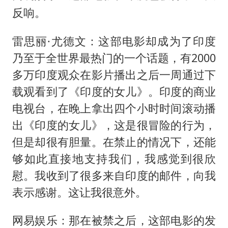
反响。
雷思丽·尤德文：这部电影却成为了印度
乃至于全世界最热门的一个话题，有2000
多万印度观众在影片播出之后一周通过下
载观看到了《印度的女儿》。印度的商业
电视台，在晚上拿出四个小时时间滚动播
出《印度的女儿》，这是很冒险的行为，
但是却很有胆量。在禁止的情况下，还能
够如此直接地支持我们，我感觉到很欣
慰。我收到了很多来自印度的邮件，向我
表示感谢。这让我很意外。
网易娱乐：那在被禁之后，这部电影的发