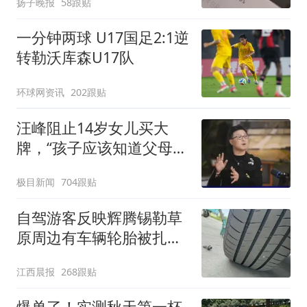
扬子晚报
58跟贴
一分钟两球 U17国足2:1逆
转勒沃库森U17队
环球网资讯
202跟贴
汪峰阻止14岁女儿买大
牌，“孩子应该知道父母的
不易”，称自己买衣服80%
极目新闻
704跟贴
都在淘宝
自驾游客反映辉腾锡勒草
原周边有车辆轮胎被扎，
修理店铺换胎价格高达千
江西晨报
268跟贴
元，官方发布情况通报
爆单了！实测秋天第一杯