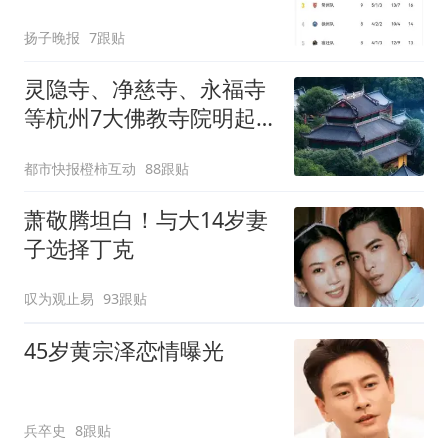
扬子晚报
7跟贴
灵隐寺、净慈寺、永福寺
等杭州7大佛教寺院明起
临时关闭，别跑空了
都市快报橙柿互动
88跟贴
萧敬腾坦白！与大14岁妻
子选择丁克
叹为观止易
93跟贴
45岁黄宗泽恋情曝光
兵卒史
8跟贴