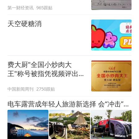
第一财经资讯
965跟贴
天空硬糖消
费大厨"全国小炒肉大
王"称号被指凭视频评出
官方回应
中国新闻周刊
2750跟贴
电车露营成年轻人旅游新选择 会“冲击”传统住宿业吗？