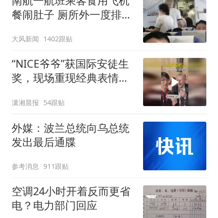
南航一航班乘客食用飞机
餐闹肚子 厕所外一度排长
队
大风新闻
1402跟贴
“NICE爷爷”获国际安徒生
奖，现场重现经典表情
包，向中国粉丝问好
潇湘晨报
54跟贴
外媒：波兰总统向乌总统
发出最后通牒
参考消息
911跟贴
空调24小时开着反而更省
电？电力部门回应