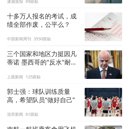
潇湘晨报
69跟贴
十多万人报名的考试，成
绩全部作废，公平么？
中国新闻周刊
3550跟贴
三个国家和地区力挺因凡
蒂诺 墨西哥的"反水"耐人
寻味
上观新闻
125跟贴
郭士强：球队训练质量
高，希望队员“做好自己”
澎湃新闻
61跟贴