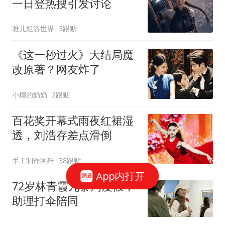
一日登热搜引发讨论
雅儿姐游世界
3跟贴
《这一秒过火》大结局魔
改原著？网友炸了
小椰的奶奶
2跟贴
百花奖开幕式雨夜红裙湿
透，刘浩存差点滑倒
手工制作阿歼
38跟贴
App内打开
72岁林青霞九寨沟度假，
助理打伞陪同