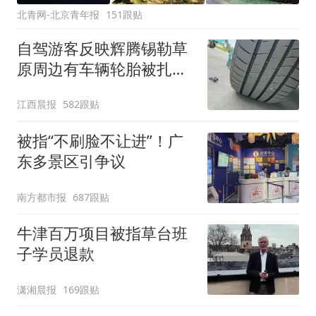
北青网-北京青年报
151跟贴
自驾游客反映辉腾锡勒草
原周边有车辆轮胎被扎，
修理店铺换胎价格高达千
江西晨报
582跟贴
元，官方发布情况通报
被指“不刷脸不让进”！广
东多景区引争议
南方都市报
687跟贴
牛津百万项目被指草台班
子学员退款
潇湘晨报
169跟贴