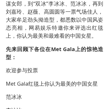
老挝国会主席赛宋蓬逝世
谋女郎，到“双冰”李冰冰、范冰冰，再到
茅台部分直营店飞天茅台提价
刘嘉玲、赵薇、高圆圆等一票气场佳人，
夏日经济乘“热”而上 消费市场向“新”而行
大家牟足劲头拗造型，都悉数以中国风姿
态亮相，网易娱乐特邀你来评选出红毯
白海豚将正面袭击贯穿浙江
上，你认为最美和最难看的中国女星。
酒店回应车内过夜被收150元
黄金牛市回来了吗
先来回顾下各位在Met Gala上的惊艳造
酒店花洒现排泄物住客索赔遭拒
型：
乐享全民健身 共筑健康中国
欢迎参与投票
Met Gala红毯上你认为最美的中国女星
范冰冰