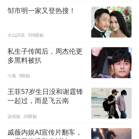
邹市明一家又登热搜！
火山詩话
339跟贴
私生子传闻后，周杰伦更
多黑料被扒
小嵩
9跟贴
王菲57岁生日没和谢霆锋
一起过，而是飞云南
柒佰娱
29跟贴
戚薇内娱AI宣传片翻车，