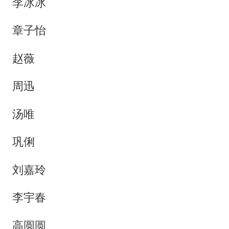
李冰冰
章子怡
赵薇
周迅
汤唯
巩俐
刘嘉玲
李宇春
高圆圆