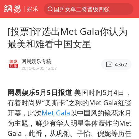
娱乐
国乒女单三将晋级四强
光影经济撬动暑期消费新蓝海
[投票]评选出Met Gala你认为
陈思诚零点晒照为佟丽娅庆生
最美和难看中国女星
马克·艾伦退出斯诺克中国公开赛
郑丽文：台湾从来没有“独立”过
网易娱乐专稿
4362
新疆优化调整景区内自驾服务费
2015-05-05 12:07
情侣平潭拍日出坠崖1死1伤
网易娱乐5月5日报道
美国时间5月4日，
梁家辉：到内地拍戏不是北上是回归
有着时尚界“奥斯卡”之称的Met Gala红毯
全民健身事业高质量发展
开幕，此次
Met Gala
以中国风的镜花水月
台当局重金为“台独”织“皇帝新衣”
为主题，鲜少有华人明星集体轰炸的Met
几元成本的AI广告导致千万市值蒸发
Gala，此番，从巩俐、子怡、倪妮等历任