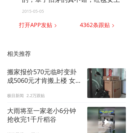
2015-05-05
打开APP发贴
4362
条跟贴
相关推荐
搬家报价570元临时变卦
成5060元才肯搬上楼 女子
傻眼
极目新闻
2.2万跟贴
大雨将至一家老小6分钟
抢收完1千斤稻谷