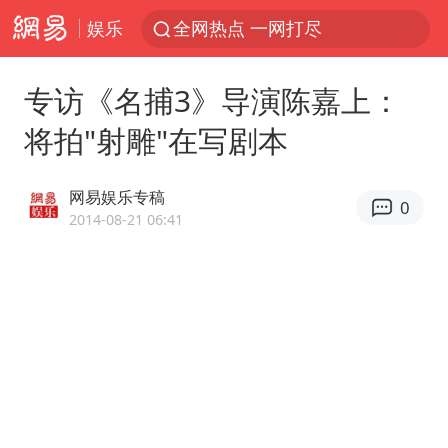
娱乐
全网热点 一网打尽
专访《名捕3》导演陈嘉上：
将拍"射雕"在写剧本
网易娱乐专稿
0
2014-08-21 06:41