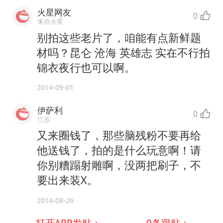
火星网友
0
来自火星
别拍这些老片了，咱能有点新鲜题
材吗？昆仑 沧海 英雄志 实在不行拍
锦衣夜行也可以啊。
2014-09-01
伊萨利
0
江苏
又来圈钱了，那些脑残粉不要再给
他送钱了，拍的是什么玩意啊！请
你别糟蹋射雕啊，没两把刷子，不
要出来装X。
2014-08-26