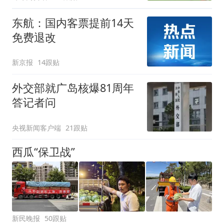
东航：国内客票提前14天
免费退改
新京报
14跟贴
外交部就广岛核爆81周年
答记者问
央视新闻客户端
21跟贴
西瓜“保卫战”
新民晚报
50跟贴