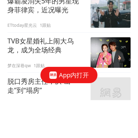
爆霸凌消失5年的男星现
身菲律宾，近况曝光
ETtoday星光云
1跟贴
TVB女星婚礼上闹大乌
龙，成为全场经典
梦在深巷qw
1跟贴
App内打开
脱口秀房主任，从“出
走”到“塌房”
围剿白日梦
2跟贴
郑国霖在景区当NPC，40
度高温下穿20斤龙袍