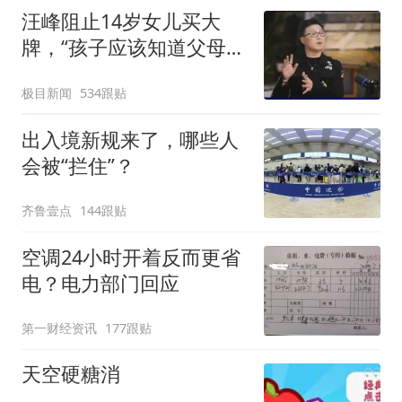
汪峰阻止14岁女儿买大
牌，“孩子应该知道父母的
不易”，称自己买衣服80%
极目新闻
534跟贴
都在淘宝
出入境新规来了，哪些人
会被“拦住”？
齐鲁壹点
144跟贴
空调24小时开着反而更省
电？电力部门回应
第一财经资讯
177跟贴
天空硬糖消