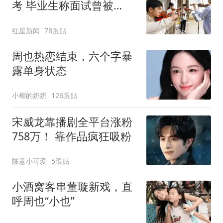
考 毕业生称面试曾被
问“如何策划晚会” 专家：
红星新闻
78跟贴
遏制“艺考捷径化”
周也热恋结束，六个字暴
露单身状态
小椰的奶奶
126跟贴
宋威龙靠播剧全平台涨粉
758万！ 靠作品疯狂吸粉
陈意小可爱
5跟贴
小酒窝客串董璇新戏，直
呼周也“小也”