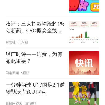
收评：三大指数均涨超1%
创新药、CRO概念全线走
强
财联社
35跟贴
经广时评——消费，为何
如此重要？
闪电新闻
5跟贴
一分钟两球 U17国足2:1逆
转勒沃库森U17队
环球网资讯
161跟贴