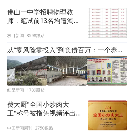
佛山一中学招聘物理教
师，笔试前13名均遭淘
汰？教育局：已叫停招
极目新闻
3598跟贴
聘，成立调查组全面核查
从“零风险零投入”到负债百万：一个养牛项目崩盘后，谁该为农户的贷款买单丨红星调查
红星新闻
1789跟贴
费大厨"全国小炒肉大
王"称号被指凭视频评出
官方回应
中国新闻周刊
2750跟贴