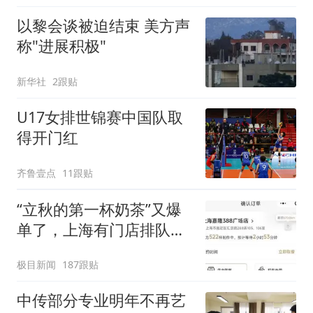
以黎会谈被迫结束 美方声
称"进展积极"
新华社
2跟贴
U17女排世锦赛中国队取
得开门红
齐鲁壹点
11跟贴
“立秋的第一杯奶茶”又爆
单了，上海有门店排队超
500杯，店员：今天奶茶
极目新闻
187跟贴
店都很忙，要等2个多小
时
中传部分专业明年不再艺