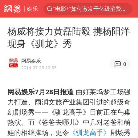
娱乐
“电影+”如何激发千亿级消费新活力？
东航：国内客票提前14天免费退改
杨威将接力黄磊陆毅 携杨阳洋
台风白海豚中心风力增强
现身《驯龙》秀
向鹏0-3不敌张本智和
百花奖开幕式
网易娱乐
0
四川宜宾高县4.9级地震致1死
2014-07-28 10:37
广东雷州通报特教老师招聘违规事件
网易娱乐7月28日报道
由好莱坞梦工场强
“新疆阿勒泰八月能滑雪”不实
力打造、雨润文旅产业集团引进的超级奇
刘国正说向鹏打得很窝囊
幻剧场秀——《驯龙高手》日前正在鸟巢
我国外贸延续良好增长态势
热演。而《爸爸去哪儿》中几对老爸和萌
陈幸同晋级WTT横滨冠军赛8强
娃的相继捧场，更令
《驯龙高手》
剧场秀