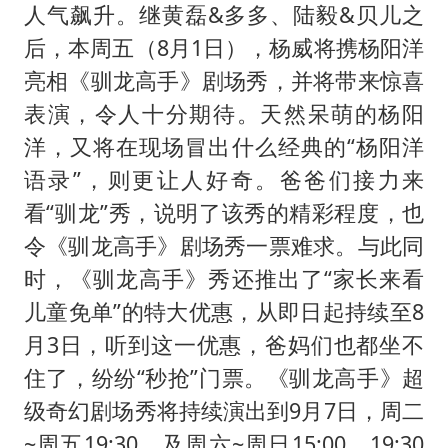
国防部：中国军队坚决反制任何闹海挑衅图谋
人气飙升。继黄磊&多多、陆毅&贝儿之
宇树科技中一签需缴款7.54万元
后，本周五（8月1日），杨威将携杨阳洋
两名乘客在飞机上因调节座椅起冲突
亮相《驯龙高手》剧场秀，并将带来惊喜
表演，令人十分期待。天然呆萌的杨阳
女儿为争财产堵门阻挠父亲出殡
洋，又将在现场冒出什么经典的“杨阳洋
今日立秋你咬秋了吗
语录”，则更让人好奇。爸爸们接力来
“今天得有40℃了吧 为啥还不预警”
看“驯龙”秀，说明了该秀的精彩程度，也
夯实基础开新局
令《驯龙高手》剧场秀一票难求。与此同
时，《驯龙高手》秀还推出了“家长来看
儿童免单”的特大优惠，从即日起持续至8
月3日，听到这一优惠，爸妈们也都坐不
住了，纷纷“秒抢”门票。《驯龙高手》超
级奇幻剧场秀将持续演出到9月7日，周二
~周五19:30，及周六~周日15:00、19:30