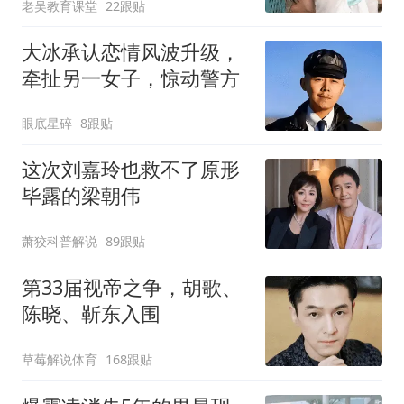
老吴教育课堂
22跟贴
大冰承认恋情风波升级，
牵扯另一女子，惊动警方
眼底星碎
8跟贴
这次刘嘉玲也救不了原形
毕露的梁朝伟
萧狡科普解说
89跟贴
第33届视帝之争，胡歌、
陈晓、靳东入围
草莓解说体育
168跟贴