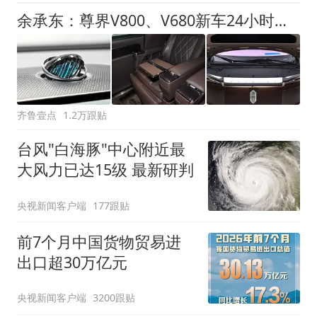
余承东：尊界V800、V680新车24小时大定突破3500台
齐鲁壹点
1.2万跟贴
台风"白海豚"中心附近最
大风力已达15级 最新研判
央视新闻客户端
177跟贴
前7个月中国货物贸易进
出口超30万亿元
央视新闻客户端
3200跟贴