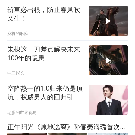
斩草必出根，防止春风吹
又生！
麻将的麻麻
朱棣这一刀差点解决未来
100年的隐患
中二探长
空降热一的1.0归来仍是顶
流，权威男人的回归引爆
热搜
老腘的世界视角
正午阳光《原地逃离》孙俪秦海璐首次巅峰对戏，最坏反派是闺蜜！