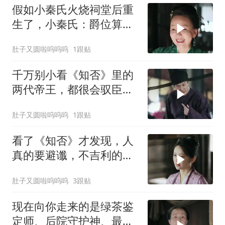
假如小秦氏火烧祠堂后重
生了，小秦氏：爵位算
啥，皇位都得我来坐
肚子又圆啦呜呜呜
1跟贴
千万别小看《知否》里的
两代帝王，都很会驭臣之
术
肚子又圆啦呜呜呜
1跟贴
看了《知否》才发现，人
真的要避谶，不吉利的话
都别说
肚子又圆啦呜呜呜
3跟贴
现在向你走来的是绿茶鉴
定师、后院守护神、最强