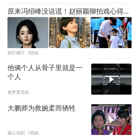
原来冯绍峰没说谎！赵丽颖聊拍戏心得，证实了前夫说她心里只有戏
甜柠檬吖
2跟贴
他俩个人从骨子里就是一
个人
鹿梦爱追剧
大鹏师为救婉柔而牺牲
蕊心说剧
1跟贴