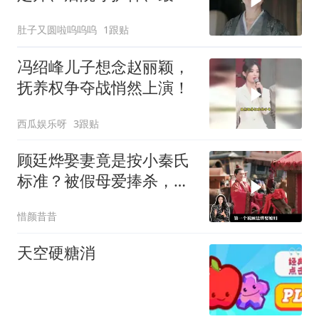
护短者——常嬷嬷
肚子又圆啦呜呜呜
1跟贴
冯绍峰儿子想念赵丽颖，
抚养权争夺战悄然上演！
西瓜娱乐呀
3跟贴
顾廷烨娶妻竟是按小秦氏
标准？被假母爱捧杀，在
婚姻里的需求多高
惜颜昔昔
天空硬糖消