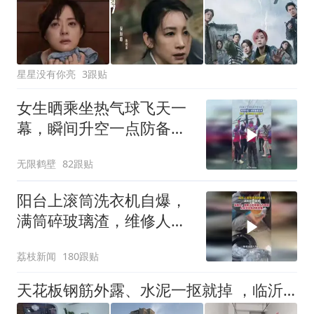
星星没有你亮
3跟贴
女生晒乘坐热气球飞天一
幕，瞬间升空一点防备都
没有
无限鹤壁
82跟贴
阳台上滚筒洗衣机自爆，
满筒碎玻璃渣，维修人员
称是人为原因，从未见过
荔枝新闻
180跟贴
洗衣机自爆
天花板钢筋外露、水泥一抠就掉 ，临沂一安置楼交房半年即被鉴定存安全隐患；楼体至今未加固，仍有居民常住