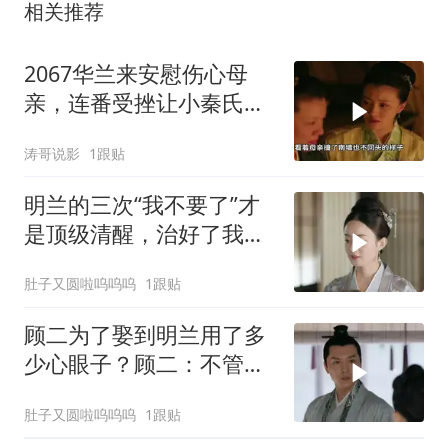
相关推荐
2067华兰来安慰伤心母
亲，连番受挫让小秦氏决
定铤而走险
涛哥说影
1跟贴
明兰的三次“我不要了”才
是顶级清醒，治好了我的
精神内耗
肚子又圆啦呜呜呜
1跟贴
顾二为了娶到明兰用了多
少心眼子？顾二：不管啥
办法我只要媳妇
肚子又圆啦呜呜呜
1跟贴