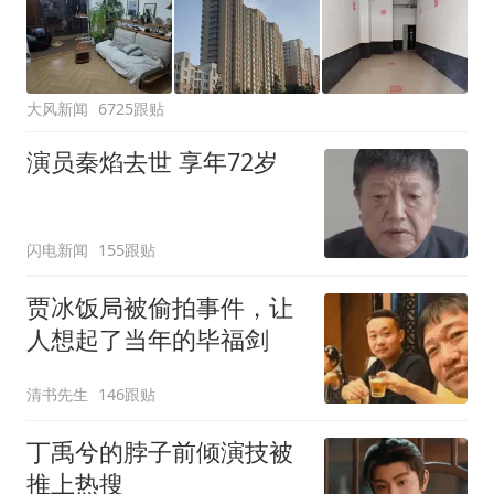
大风新闻
6725跟贴
演员秦焰去世 享年72岁
闪电新闻
155跟贴
贾冰饭局被偷拍事件，让
人想起了当年的毕福剑
清书先生
146跟贴
丁禹兮的脖子前倾演技被
推上热搜