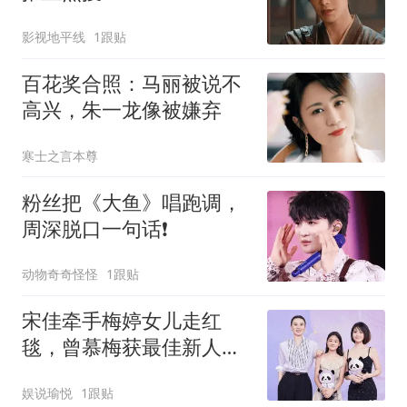
影视地平线
1跟贴
百花奖合照：马丽被说不
高兴，朱一龙像被嫌弃
寒士之言本尊
粉丝把《大鱼》唱跑调，
周深脱口一句话❗
动物奇奇怪怪
1跟贴
宋佳牵手梅婷女儿走红
毯，曾慕梅获最佳新人提
名
娱说瑜悦
1跟贴