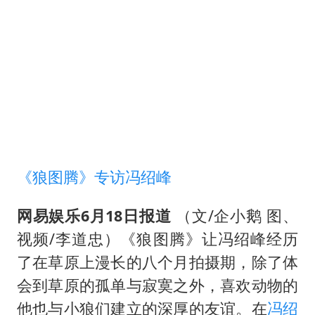
医疗垃圾做手机壳 这也是谋财害命
经销商证实雪佛兰暂停在华新车销售
武契奇：欧洲已处于大战边缘
7月CPI同比上涨0.5% 经济内生增长动力持续增强
无锡降雨量冲至全国第一
下党之路
《狼图腾》专访冯绍峰
网易娱乐6月18日报道
（文/企小鹅 图、
视频/李道忠）《狼图腾》让冯绍峰经历
了在草原上漫长的八个月拍摄期，除了体
会到草原的孤单与寂寞之外，喜欢动物的
他也与小狼们建立的深厚的友谊。在
冯绍