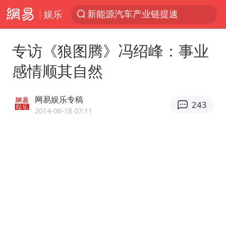
娱乐
费大厨不再自称“大王”
APEC峰会倒计时100天
专访《狼图腾》冯绍峰：事业
众星发文悼念秦焰
感情顺其自然
“还不如不放假”
独闯南太行失联女子遗体已找到
网易娱乐专稿
243
辽宁28名务农人员中暑死亡？官方辟谣
2014-06-18 07:11
SK海力士回应“或出售重庆工厂”传闻
白海豚突然大拐弯 走出罕见路线
钟睒睒：必须限制电商平台权力
大连一起飞航班因乘客可乐爆瓶折返
血指纹匹配成功，20年悬案告破！凶手被执行死刑