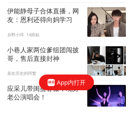
伊能静母子合体直播，网
友：恩利还得向妈学习
乡野小珥
14跟贴
小巷人家两位爹组团闯披
哥，售后直接封神
喜欢历史的阿繁
App内打开
应采儿带闺蜜甘薇，现身
老公演唱会！
小椰的奶奶
13跟贴
要走下坡路了？娱乐圈多