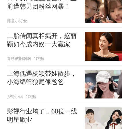
前遭韩男团粉丝网暴！
陈意小可爱
二胎传闻真相揭开，赵丽
颖如今成内娱一大赢家
青杉依旧啊啊
1跟贴
上海偶遇杨颖带娃散步，
小海绵留狼尾像爸爸
乡野小珥
1跟贴
影视行业垮了，60位一线
明星歇业