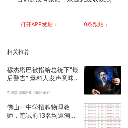
打开APP发贴
0
条跟贴
相关推荐
穆杰塔巴被指给总统下"最
后警告" 爆料人发声意味
深长
中国新闻周刊
6650跟贴
佛山一中学招聘物理教
师，笔试前13名均遭淘
汰？教育局：已叫停招