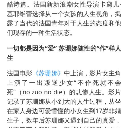
酷诗篇。法国新新浪潮女性导演卡黛儿·
宇树王兴兴被问了360多个问题
基耶维蕾选择从一个女孩的人生视角，揭
美参院通过一项对俄能源领域制裁法案
露了当代的法国青年对于人生的态度和他
们现存的一种生活状态。
四川宜宾地震网友称睡觉被摇醒
夯实基础开新局
一切都是因为“爱” 苏珊娜随性的“作”样人
生
法国电影
《苏珊娜》
中上演，影片女主角
上演了一出叛逆少女“不作死就不会
死”（no zuo no die）的悲惨人生。影片
记录了苏珊娜从小到大的人生过程，从坐
在家人身边可爱懵懂的小女生到17岁非婚
生子，数年后苏珊娜又遇到自己的真爱，