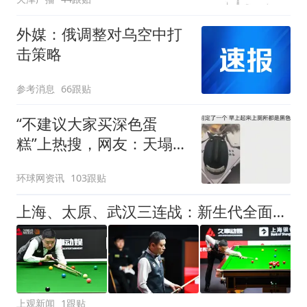
可延长到2037年
外媒：俄调整对乌空中打
击策略
参考消息
66跟贴
“不建议大家买深色蛋
糕”上热搜，网友：天塌
了！
环球网资讯
103跟贴
上海、太原、武汉三连战：新生代全面崛起，丁俊晖的世锦赛之梦仍未止步
上观新闻
1跟贴