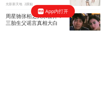
光影新天地
2跟贴
App内打开
周星驰张柏芝关系公开！
三胎生父谣言真相大白
动物奇奇怪怪
1跟贴
逐玉光环失灵，张凌赫口
碑惨淡，田曦薇收视烂
小邵说剧
13跟贴
7月热播剧女性角色热度
榜Top8，艾米出圈
丹妮观
1跟贴