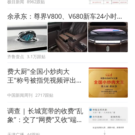
极目新闻
8962跟贴
聘，成立调查组全面核查
余承东：尊界V800、V680新车24小时大定突破3500台
齐鲁壹点
3.1万跟贴
费大厨"全国小炒肉大
王"称号被指凭视频评出
官方回应
中国新闻周刊
2717跟贴
调查 | 长城宽带的收费“乱
象”：交了“网费”又收“端口
费”，退费没着落，使用期
天津广播
44跟贴