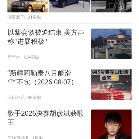
澎湃新闻
31跟贴
以黎会谈被迫结束 美方声
称"进展积极"
新华社
104跟贴
“新疆阿勒泰八月能滑
雪”不实（2026·08·07）
今日辟谣
98跟贴
歌手2026决赛胡彦斌获歌
王
笑饮孤鸿非
1跟贴