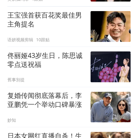
王宝强首获百花奖最佳男
主角提名
语妍视频剪辑
10跟贴
佟丽娅43岁生日，陈思诚
零点送祝福
舊事別提
复婚传闻彻底落幕后，李
亚鹏凭一个举动口碑暴涨
妙知
日本女网红直播自杀！生