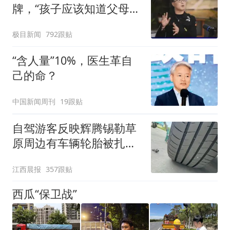
牌，“孩子应该知道父母的
不易”，称自己买衣服80%
极目新闻
792跟贴
都在淘宝
“含人量”10%，医生革自
己的命？
中国新闻周刊
19跟贴
自驾游客反映辉腾锡勒草
原周边有车辆轮胎被扎，
修理店铺换胎价格高达千
江西晨报
357跟贴
元，官方发布情况通报
西瓜“保卫战”