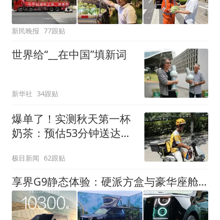
新民晚报
77跟贴
世界给“__在中国”填新词
新华社
34跟贴
爆单了！实测秋天第一杯
奶茶：预估53分钟送达，
实际耗时92分钟
极目新闻
62跟贴
享界G9静态体验：硬派方盒与豪华座舱如何共存