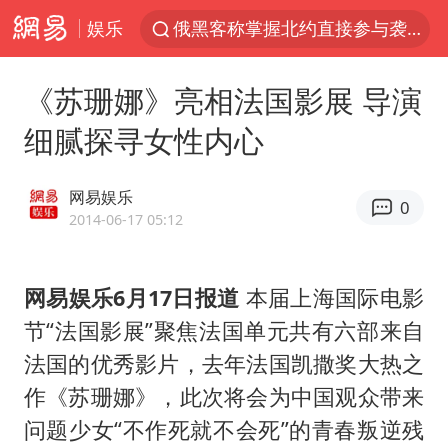
俄黑客称掌握北约直接参与袭俄证据
娱乐
浙江海事局启动Ⅰ级防台应急响应
《苏珊娜》亮相法国影展 导演
预计“白海豚”明晚将在浙江舟山到福建福鼎一带沿海登陆
细腻探寻女性内心
云南一地村民过火把节意外灼伤16人
泰国初中生饮弹自尽前开了26枪
网易娱乐
0
用AI造出新病毒意味着什么
2014-06-17 05:12
今年第二强台风将带来多大影响
美股创4月份以来最大单周涨幅
网易娱乐6月17日报道
本届上海国际电影
节“法国影展”聚焦法国单元共有六部来自
王虹邓煜的同学获统计学界诺贝尔奖
法国的优秀影片，去年法国凯撒奖大热之
台州《告全体市民书》：非必要不外出
作《苏珊娜》，此次将会为中国观众带来
泰国校园枪击事件已致8死30余伤
问题少女“不作死就不会死”的青春叛逆残
胡彦斌获《歌手2026》歌王