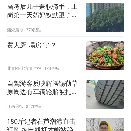
高考后儿子兼职骑手，上
岗第一天妈妈默默跟了三
公里，感慨孩子真的长大
潇湘晨报
370跟贴
了
费大厨“塌房”了？
北青网-北京青年报
473跟贴
自驾游客反映辉腾锡勒草
原周边有车辆轮胎被扎，
修理店铺换胎价格高达千
江西晨报
822跟贴
元，官方发布情况通报
180斤记者在芦潮港直击
狂风 抱电线杆才能站稳