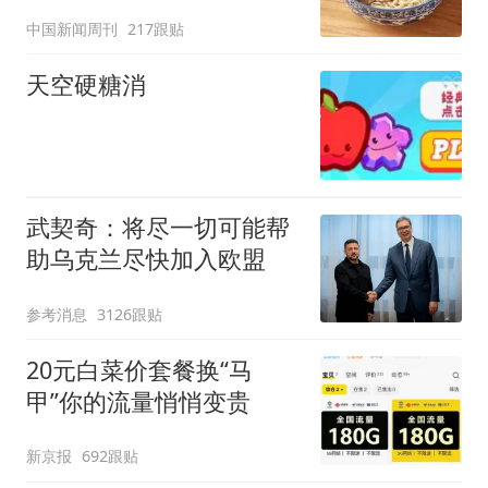
中国新闻周刊
217跟贴
天空硬糖消
武契奇：将尽一切可能帮
助乌克兰尽快加入欧盟
参考消息
3126跟贴
20元白菜价套餐换“马
甲”你的流量悄悄变贵
新京报
692跟贴