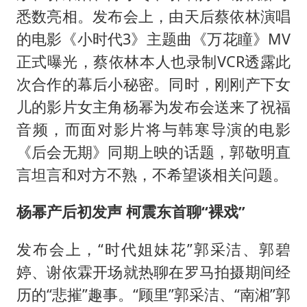
悉数亮相。发布会上，由天后蔡依林演唱
的电影《小时代3》主题曲《万花瞳》MV
正式曝光，蔡依林本人也录制VCR透露此
次合作的幕后小秘密。同时，刚刚产下女
儿的影片女主角杨幂为发布会送来了祝福
音频，而面对影片将与韩寒导演的电影
《后会无期》同期上映的话题，郭敬明直
言坦言和对方不熟，不希望谈相关问题。
杨幂产后初发声 柯震东首聊“裸戏”
发布会上，“时代姐妹花”郭采洁、郭碧
婷、谢依霖开场就热聊在罗马拍摄期间经
历的“悲摧”趣事。“顾里”郭采洁、“南湘”郭