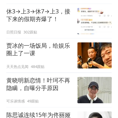
休3→上3→休7→上3，接
下来的假期夯爆了！
日照日报
302跟贴
贾冰的一场饭局，给娱乐
圈上了一课
天天热点见闻
484跟贴
黄晓明新恋情！叶珂不再
隐瞒，自曝分手原因
可乐谈情感
49跟贴
陈思诚连续15年为佟丽娅