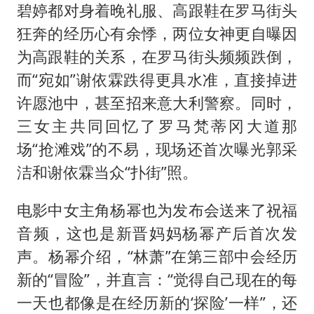
碧婷都对身着晚礼服、高跟鞋在罗马街头
狂奔的经历心有余悸，两位女神更自曝因
为高跟鞋的关系，在罗马街头频频跌倒，
而“宛如”谢依霖跌得更具水准，直接掉进
许愿池中，甚至招来意大利警察。同时，
三女主共同回忆了罗马梵蒂冈大道那
场“抢滩戏”的不易，现场还首次曝光郭采
洁和谢依霖当众“扑街”照。
电影中女主角杨幂也为发布会送来了祝福
音频，这也是新晋妈妈杨幂产后首次发
声。杨幂介绍，“林萧”在第三部中会经历
新的“冒险”，并直言：“觉得自己现在的每
一天也都像是在经历新的‘探险’一样”，还