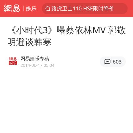
娱乐
路虎卫士110 HSE限时降价
我国发现稀散金属独立新矿物——乌斯河锗矿
《小时代3》曝蔡依林MV 郭敬
上海鼓励居家办公
明避谈韩寒
多地银行上调存款利率
新疆生产建设兵团生态环境局原局长被查
网易娱乐专稿
603
朱一龙的鼻子怎么了
2014-06-17 05:04
5万元以下微型代步车集体遇冷
大疆错失宇树
费大厨口号更改 不再宣传小炒肉大王
周星驰妈妈现身香港首映礼
上海地铁4条线路全线停运