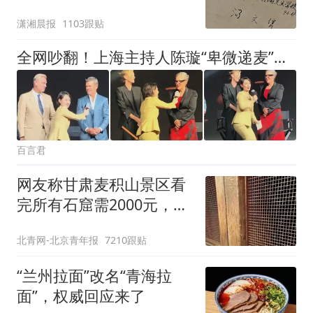
儿：花鸟市场搬了，但爱
潇湘晨报
1103跟贴
还在
全网吵翻！上海主持人陈璇“卑微递麦”动作引争议，杨澜也被牵连
百言君
网友称甘肃麦积山景区看
完所有石窟需2000元，景
区：部分石窟受特别保
北青网-北京青年报
7210跟贴
护，游客可按需买
“兰州拉面”改名“青海拉
面”，权威回应来了