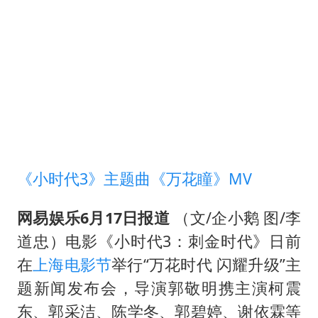
4.2平卫生间补漏注胶花1.55万
56岁刘奕君跟13岁女儿合跳
三预警齐发 11个省份有大到暴雨
“还不如不放假”
梅婷12岁女儿百花奖发言
从科技创新看开局起步的时与势
《小时代3》主题曲《万花瞳》MV
网易娱乐6月17日报道
（文/企小鹅 图/李
道忠）电影《小时代3：刺金时代》日前
在
上海电影节
举行“万花时代 闪耀升级”主
题新闻发布会，导演郭敬明携主演柯震
东、郭采洁、陈学冬、郭碧婷、谢依霖等