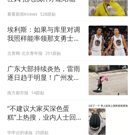
看看新闻Knews
528跟贴
埃利斯：如果与库里对调
我照样能率领那支勇士取
得现在的成就
北青网-北京青年报
251跟贴
广东大部持续炎热，雷雨
逐日趋于明显！广州发布
高温橙色预警
南方都市报
14跟贴
“不建议大家买深色蛋
糕”上热搜，业内人士回应
了→
学申论的谈妹
25跟贴