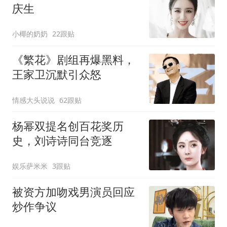
庆生
小椰的奶奶
22跟贴
《繁花》剧组再爆黑料，
王家卫沉默引众怒
情感大头说说
62跟贴
杨幂双提名创百花奖历
史，刘诗诗同台竞逐
娱乐萨米米
3跟贴
被资方加吻戏男演员回应
炒作争议