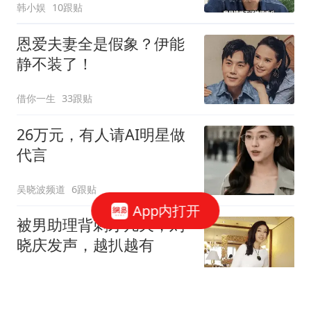
韩小娱
10跟贴
恩爱夫妻全是假象？伊能
静不装了！
借你一生
33跟贴
26万元，有人请AI明星做
代言
吴晓波频道
6跟贴
App内打开
被男助理背刺才几天，刘
晓庆发声，越扒越有
情感大头说说
41跟贴