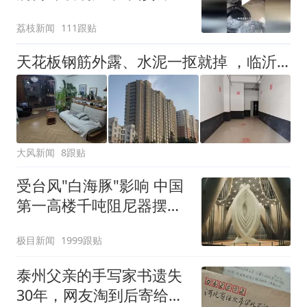
称是人为原因，从未见过
荔枝新闻
111跟贴
洗衣机自爆
天花板钢筋外露、水泥一抠就掉 ，临沂一安置楼交房半年即被鉴定存安全隐患；楼体至今未加固，仍有居民常住
大风新闻
8跟贴
受台风"白海豚"影响 中国
第一高楼千吨阻尼器摆动
明显
极目新闻
1999跟贴
泰州父亲的手写家书遗失
30年，网友淘到后寄给女