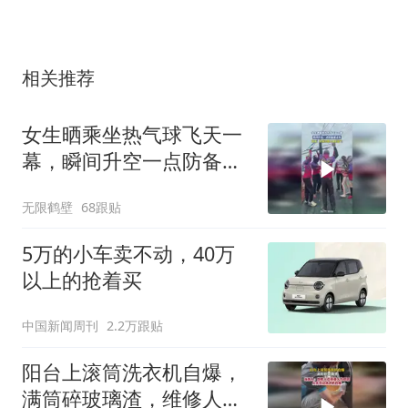
相关推荐
女生晒乘坐热气球飞天一
幕，瞬间升空一点防备都
没有
无限鹤壁
68跟贴
5万的小车卖不动，40万
以上的抢着买
中国新闻周刊
2.2万跟贴
阳台上滚筒洗衣机自爆，
满筒碎玻璃渣，维修人员