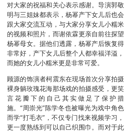
对大家的祝福和关心表示感谢。导演郭敬
明与三姐妹都表示，杨幂产下女儿后也会
跟大家交流互动，与大家分享女儿小糯米
的视频和照片，而谢依霖更亲自前往探望
杨幂母女。据他们透露，杨幂产后恢复得
非常好，产下女儿后整个人都幸福洋溢，
而她的女儿小糯米更是非常可爱。
顾源的饰演者柯震东在现场首次分享拍摄
裸身躺玫瑰花海那场戏的拍摄感受，更笑
言花瓣下的自己其实做足了保护措
施。“周崇光”陈学冬也被曝光为戏中角色
而学“打毛衣”，不仅专门找来视频学习，
更一度熟练到可以自己织围巾。而对于此