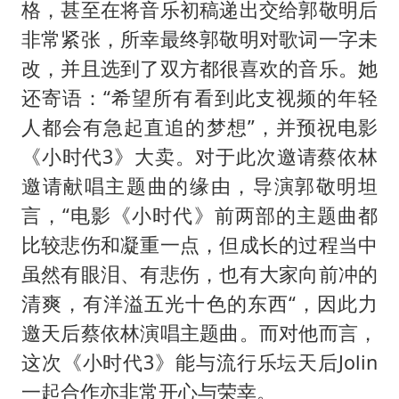
格，甚至在将音乐初稿递出交给郭敬明后
非常紧张，所幸最终郭敬明对歌词一字未
改，并且选到了双方都很喜欢的音乐。她
还寄语：“希望所有看到此支视频的年轻
人都会有急起直追的梦想”，并预祝电影
《小时代3》大卖。对于此次邀请蔡依林
邀请献唱主题曲的缘由，导演郭敬明坦
言，“电影《小时代》前两部的主题曲都
比较悲伤和凝重一点，但成长的过程当中
虽然有眼泪、有悲伤，也有大家向前冲的
清爽，有洋溢五光十色的东西“，因此力
邀天后蔡依林演唱主题曲。而对他而言，
这次《小时代3》能与流行乐坛天后Jolin
一起合作亦非常开心与荣幸。