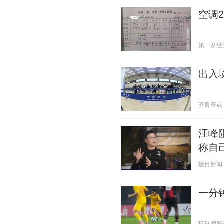
空调
第一财经资讯
出入
齐鲁壹点 20
汪峰
称自
极目新闻 20
一分钟