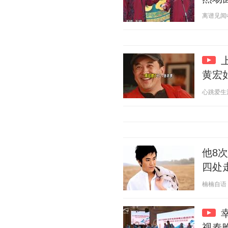
离谱见闻收集
黄宏
心跳爱生活 2
他8
四处
楠楠自语 20
视春