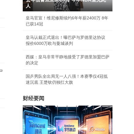
人
皇马官宣！维尼修斯续约6年年薪2400万 8年
已获14冠
皇马认栽正式退出！曝巴萨与罗德里达协议
报价6000万欧与曼城谈判
西媒：皇马非常平静地接受了罗德里加盟巴萨
的决定
宁
国乒男队全出局无一人八强！本赛季仅4冠低
迷沉底 王楚钦仍独扛大旗
财经要闻