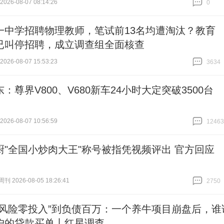
26-08-07 08:14:26
0
跟贴
0
一中学招聘物理教师，笔试前13名均遭淘汰？教育
已叫停招聘，成立调查组全面核查
26-08-07 15:53:23
3634
跟贴
3634
：尊界V800、V680新车24小时大定突破3500台
26-08-07 10:56:59
12463
跟贴
12463
厨"全国小炒肉大王"称号被指凭视频评出 官方回应
 2026-08-05 18:26:41
2750
跟贴
2750
零风险零投入”到负债百万：一个养牛项目崩盘后，谁
户的贷款买单丨红星调查