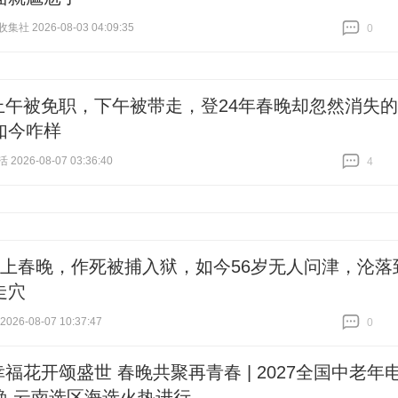
社 2026-08-03 04:09:35
0
跟贴
0
上午被免职，下午被带走，登24年春晚却忽然消失的
如今咋样
026-08-07 03:36:40
4
跟贴
4
次上春晚，作死被捕入狱，如今56岁无人问津，沦落
走穴
26-08-07 10:37:47
0
跟贴
0
幸福花开颂盛世 春晚共聚再青春 | 2027全国中老年
晚 云南选区海选火热进行