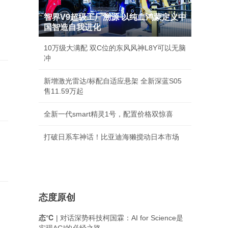
智界V9超级工厂溯源 以纯血鸿蒙定义中
国智造自我进化
10万级大满配 双C位的东风风神L8Y可以无脑
冲
新增激光雷达/标配自适应悬架 全新深蓝S05
售11.59万起
全新一代smart精灵1号，配置价格双惊喜
打破日系车神话！比亚迪海獭搅动日本市场
态度原创
态℃
| 对话深势科技柯国霖：AI for Science是