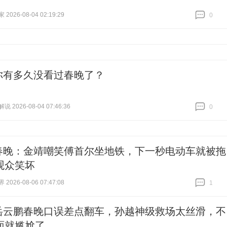
026-08-04 02:19:29
0
跟贴
0
你有多久没看过春晚了？
 2026-08-04 07:46:36
0
跟贴
0
春晚：金靖嘲笑傅首尔坐地铁，下一秒电动车就被拖
观众笑坏
026-08-06 07:47:08
1
跟贴
1
岳云鹏春晚口误差点翻车，孙越神级救场太丝滑，不
面就尴尬了