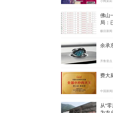
小狗茉莉 20
佛山
局：
极目新闻 20
余承东
齐鲁壹点 20
费大
中国新闻周刊
从“
为农