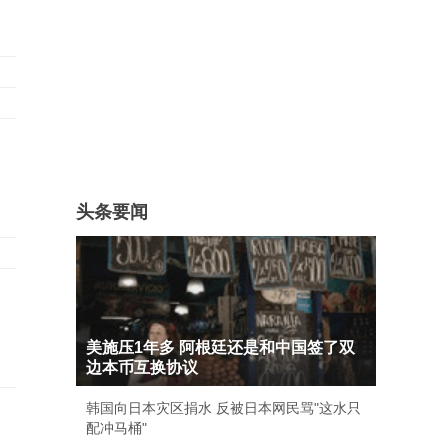
头条要闻
美施压1年多 阿根廷还是和中国签了双
边本币互换协议
韩国向日本灾区捐水 反被日本网民骂"这水只
配冲马桶"