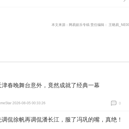
本文来源：网易娱乐专稿 责任编辑： 王晓易_NE00
天津春晚舞台意外，竟然成就了经典一幕
Star 2026-08-05 00:33:26
0
跟贴
0
先调侃徐帆再调侃潘长江，服了冯巩的嘴，真绝！