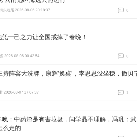
街头巷尾 2026-08-06 20:18:37
0
跟贴
0
她凭一己之力让全国戒掉了春晚！
2026-08-06 00:42:54
0
跟贴
0
主持阵容大洗牌，康辉'换桌'，李思思没坐稳，撒贝
026-08-07 17:07:37
1
跟贴
1
春晚：中药渣是有害垃圾，闫学晶不理解，冯巩：武
怎么走的