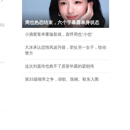
周也热恋结束，六个字暴露单身状态
11
小酒窝客串董璇新戏，直呼周也“小也”
大冰承认恋情风波升级，牵扯另一女子，惊动
警方
这次刘嘉玲也救不了原形毕露的梁朝伟
第33届视帝之争，胡歌、陈晓、靳东入围