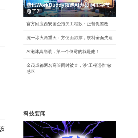
腾讯WorkBuddy领跑AI办公 阿里字节
急了?
官方回应西安国企拖欠工程款：正督促整改
统一冰火两重天：方便面独撑，饮料全面失速
AI泡沫真崩溃，第一个倒霉的就是他！
金茂成都两名高管同时被查，涉“工程运作”敏
感区
科技要闻
该