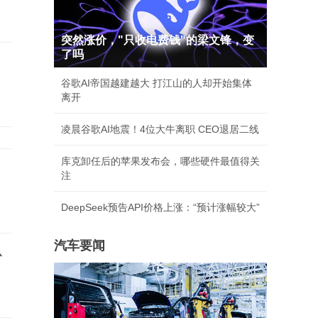
突然涨价，"只收电费钱"的梁文锋，变
了吗
谷歌AI帝国越建越大 打江山的人却开始集体
离开
凌晨谷歌AI地震！4位大牛离职 CEO退居二线
库克卸任后的苹果发布会，哪些硬件最值得关
注
DeepSeek预告API价格上涨：“预计涨幅较大”
汽车要闻
心