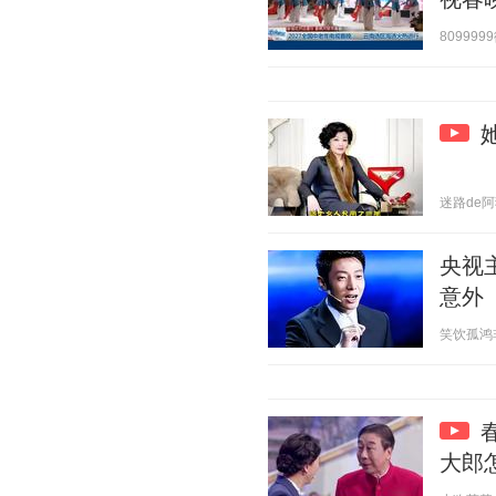
8099999
迷路de阿狸 
央视
意外
笑饮孤鸿非 2
大郎