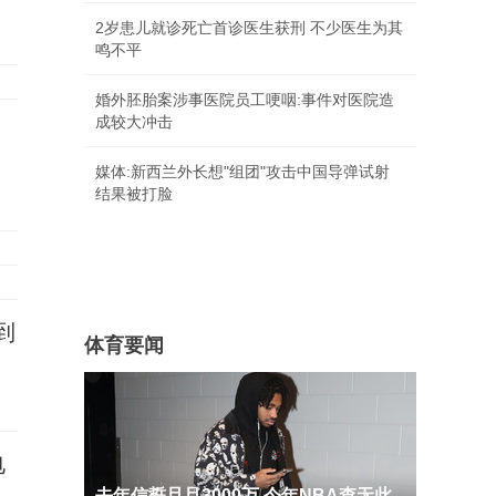
2岁患儿就诊死亡首诊医生获刑 不少医生为其
鸣不平
婚外胚胎案涉事医院员工哽咽:事件对医院造
成较大冲击
媒体:新西兰外长想"组团"攻击中国导弹试射
结果被打脸
到
体育要闻
电
去年信誓旦旦3000万 今年NBA查无此