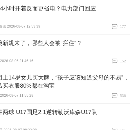
24小时开着反而更省电？电力部门回应
 2026-08-07 12:53:39
177
跟贴
177
境新规来了，哪些人会被“拦住”？
26-08-06 21:46:16
152
跟贴
152
阻止14岁女儿买大牌，“孩子应该知道父母的不易”，
己买衣服80%都在淘宝
26-08-07 11:55:28
536
跟贴
536
两球 U17国足2:1逆转勒沃库森U17队