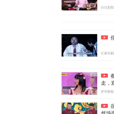
白日妄想家 2
忙着可爱解说
走，
驴哥看视界 2
然场