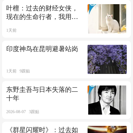
叶檀：过去的财经女侠，
现在的生命行者，我用了
50年学会不追赶
1天前
印度神鸟在昆明避暑站岗
1天前
9
跟贴
东野圭吾与日本失落的二
十年
2026-08-07
3
跟贴
《群星闪耀时》：过去如