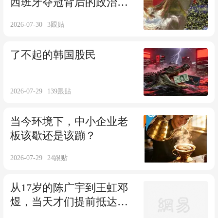
西班牙夺冠背后的政治与
隐忧
2026-07-30
3
跟贴
了不起的韩国股民
2026-07-29
139
跟贴
当今环境下，中小企业老
板该歇还是该蹦？
2026-07-29
24
跟贴
从17岁的陈广宇到王虹邓
煜，当天才们提前抵达，
我们准备好了吗？