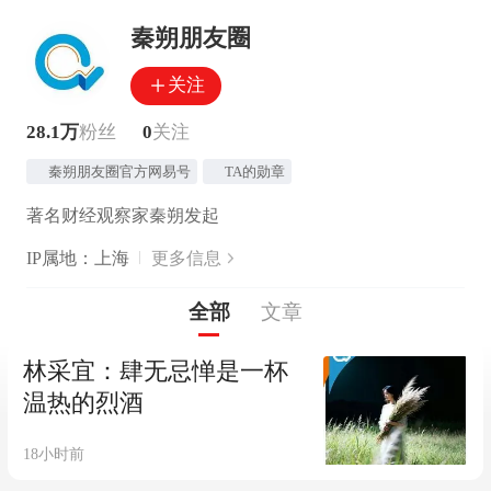
秦朔朋友圈
关注
28.1万
粉丝
0
关注
秦朔朋友圈官方网易号
TA的勋章
著名财经观察家秦朔发起
IP属地：上海
更多信息
全部
文章
林采宜：肆无忌惮是一杯
温热的烈酒
18小时前