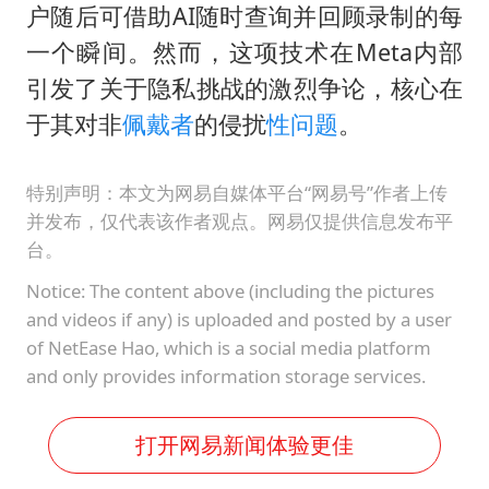
小伙靠AI减肥 45天瘦40斤进了ICU
户随后可借助AI随时查询并回顾录制的每
李亚鹏向地铁吐血女孩捐99999元
一个瞬间。然而，这项技术在Meta内部
新华社权威快报|我国编制完成新版全月地质图
引发了关于隐私挑战的激烈争论，核心在
于其对非
佩戴者
的侵扰
性问题
。
80后女柜员逆袭成4200亿银行副行长
山东财大教授刘海明逝世 终年38岁
特别声明：本文为网易自媒体平台“网易号”作者上传
银行午休1.5小时 留个窗口行不行
并发布，仅代表该作者观点。网易仅提供信息发布平
台。
李嫣近照曝光
Notice: The content above (including the pictures
总书记关心百姓身边这些民生大事
and videos if any) is uploaded and posted by a user
of NetEase Hao, which is a social media platform
and only provides information storage services.
打开网易新闻体验更佳