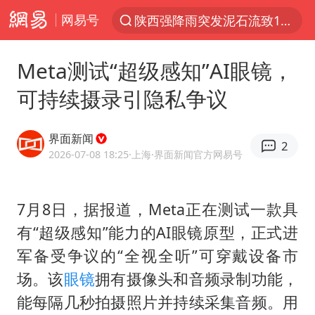
网易号
陕西强降雨突发泥石流致1死2失联
探寻“技能+”促就业创业新路
Meta测试“超级感知”AI眼镜，
长城H10正式上市
可持续摄录引隐私争议
维持强台风级！白海豚直奔华东沿海
山东日照市委副书记王峰被查
界面新闻
2
印度暴发金迪普拉病毒
2026-07-08 18:25
·上海
·界面新闻官方网易号
41岁女子为鼓励女儿考上985研究生
7月8日，据报道，Meta正在测试一款具
美国退回1000亿美元关税
有“超级感知”能力的AI眼镜原型，正式进
24小时不关空调 电费反而更低？
军备受争议的“全视全听”可穿戴设备市
“事业单位招聘不是人情买卖”
场。该
眼镜
拥有摄像头和音频录制功能，
涨价1元的冰红茶 两年少赚了15亿
能每隔几秒拍摄照片并持续采集音频。用