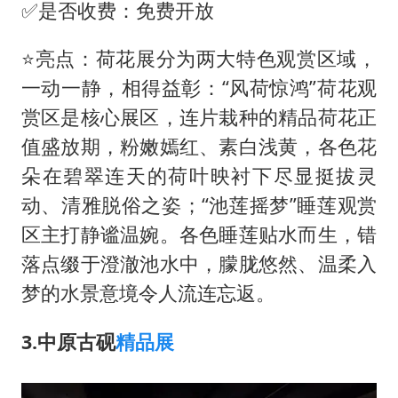
✅是否收费：免费开放
⭐亮点：荷花展分为两大特色观赏区域，
一动一静，相得益彰：“风荷惊鸿”荷花观
赏区是核心展区，连片栽种的精品荷花正
值盛放期，粉嫩嫣红、素白浅黄，各色花
朵在碧翠连天的荷叶映衬下尽显挺拔灵
动、清雅脱俗之姿；“池莲摇梦”睡莲观赏
区主打静谧温婉。各色睡莲贴水而生，错
落点缀于澄澈池水中，朦胧悠然、温柔入
梦的水景意境令人流连忘返。
3.中原古砚
精品展