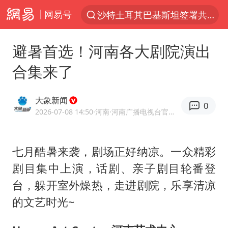
网易号
“电影+”如何激发千亿级消费新活力？
泉州市委书记张毅恭被查
避暑首选！河南各大剧院演出
台风白海豚已进入24小时警戒线
合集来了
全球首个长时储能一体化产业园量产
上海：台风白海豚或将带来龙卷风
大象新闻
0
四川宜宾市高县4.9级地震致1人死亡
2026-07-08 14:50
·河南
·河南广播电视台官方网易号
名创优品回应女子吐槽内裤质量差
七月酷暑来袭，剧场正好纳凉。一众精彩
中巨芯：上半年归母净利润1405.77万元
剧目集中上演，话剧、亲子剧目轮番登
中国女篮70-67险胜尼日利亚女篮
台，躲开室外燥热，走进剧院，乐享清凉
U17国足点球大战淘汰河床晋级决赛
的文艺时光~
国防部：中国军队坚决反制任何闹海挑衅图谋