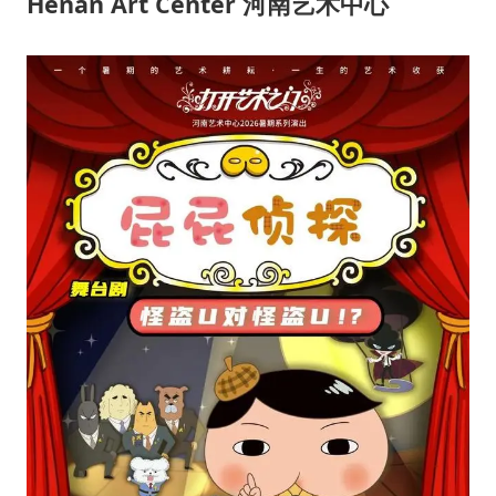
我国外贸延续良好增长态势
Henan Art Center 河南艺术中心
“新疆阿勒泰八月能滑雪”不实
日本试射“战斧”导弹，国防部回应
胡彦斌韩磊 谁帮谁
胡彦斌获《歌手2026》歌王
秋天的第一杯奶茶到底有多火
夯实基础开新局