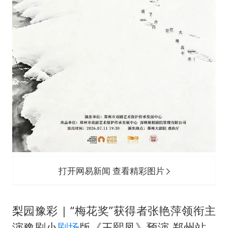
打开网易新闻 查看精彩图片
梨园豫彩 | “梅花奖”获得者张艳萍领衔主
演豫剧小
剧场
版《王熙凤》预演-郑州站