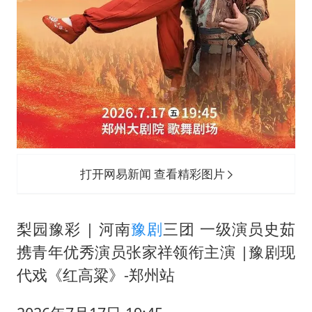
打开网易新闻 查看精彩图片
梨园豫彩 | 河南
豫剧
三团 一级演员史茹
携青年优秀演员张家祥领衔主演 |豫剧现
代戏《红高粱》-郑州站