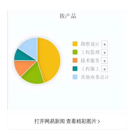
打开网易新闻 查看精彩图片