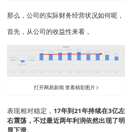
那么，公司的实际财务经营状况如何呢，
首先，从公司的收益性来看，
打开网易新闻 查看精彩图片
表现相对稳定，
17年到21年持续在3亿左
右震荡，不过最近两年利润依然出现了明
显下滑。