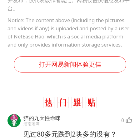
并发布，仅代表该作者观点。网易仅提供信息发布平
台。
Notice: The content above (including the pictures
and videos if any) is uploaded and posted by a user
of NetEase Hao, which is a social media platform
and only provides information storage services.
打开网易新闻体验更佳
猫的九天性命咪
0
湖南湘潭
见过80多元跌到2块多的没有？