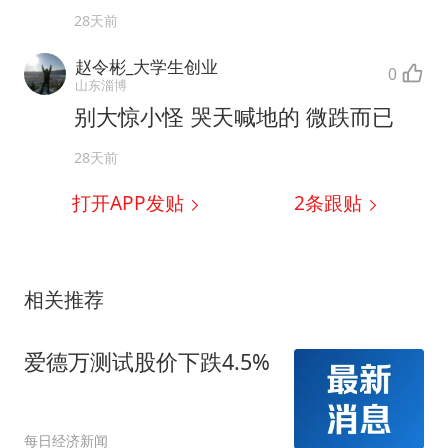
28天前
赵令彬_大学生创业
0
山东淄博
别大惊小怪 哭天喊地的 微跌而已
28天前
打开APP发贴
2
条跟贴
相关推荐
爱德万测试股价下跌4.5%
每日经济新闻