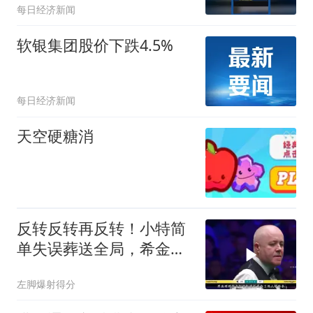
每日经济新闻
软银集团股价下跌4.5%
每日经济新闻
天空硬糖消
反转反转再反转！小特简
单失误葬送全局，希金斯
顶住压力拿下比赛
左脚爆射得分