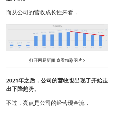
而从公司的营收成长性来看，
打开网易新闻 查看精彩图片
2021年之后，公司的营收也出现了开始走
出下降趋势。
不过，亮点是公司的经营现金流，