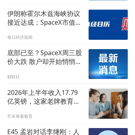
伊朗称霍尔木兹海峡协议
接近达成；SpaceX市值蒸
发2250亿美元；中国AI连
每日经济新闻
续14周“霸榜”全球；余承
东：手机可能要大规模涨
底部已至？SpaceX周三股
价丨每经早参
价大跌 散户却开始悄悄抄
底
财联社
2026年上半年收入17.79
亿英镑，这家老牌教育巨
头加码AI技能提升
芥末堆看教育
E45 孟岩对话李继刚：人