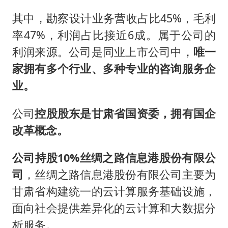
其中，勘察设计业务营收占比45%，毛利
率47%，利润占比接近6成。属于公司的
利润来源。公司是同业上市公司中，
唯一
家拥有多个行业、多种专业的咨询服务企
业。
公司
控股股东是甘肃省国资委，拥有国企
改革概念。
公司持股10%丝绸之路信息港股份有限公
司
，丝绸之路信息港股份有限公司主要为
甘肃省构建统一的云计算服务基础设施，
面向社会提供差异化的云计算和大数据分
析服务。