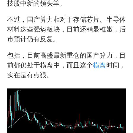
人贩子“梅姨”真实姓名曝光
技股中新的领头羊。
如何把百年大党建设得更加坚强有力
不过，国产算力相对于存储芯片、半导体
一枚俄导弹都没击落 泽连斯基发声
材料这些强势板块，目前还稍显稚嫩，后
多专业取消艺考 文化工作者要有文化
市预计仍有反复。
“银行午休1.5小时”留个窗口行不行
包括，目前高盛最新重仓的国产算力，目
41岁女子为鼓励女儿考上985研究生
前都仍处于横盘中，而且这个
横盘
时间，
总书记关心百姓身边这些民生大事
实在是有点狠。