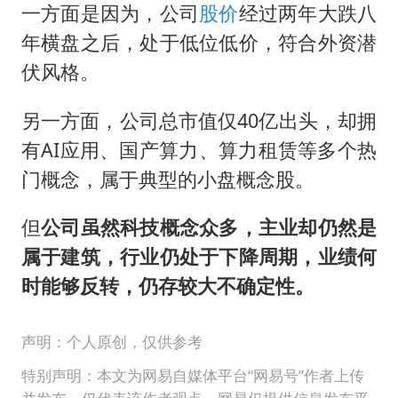
一方面是因为，公司
股价
经过两年大跌八
年横盘之后，处于低位低价，符合外资潜
伏风格。
另一方面，公司总市值仅40亿出头，却拥
有AI应用、国产算力、算力租赁等多个热
门概念，属于典型的小盘概念股。
但
公司虽然科技概念众多，主业却仍然是
属于建筑，行业仍处于下降周期，业绩何
时能够反转，仍存较大不确定性。
声明：个人原创，仅供参考
特别声明：本文为网易自媒体平台“网易号”作者上传