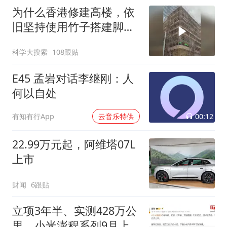
为什么香港修建高楼，依
旧坚持使用竹子搭建脚手
架
科学大搜索
108跟贴
E45 孟岩对话李继刚：人
何以自处
00:12
有知有行App
云音乐特供
22.99万元起，阿维塔07L
上市
财闻
6跟贴
立项3年半、实测428万公
里，小米澎程系列9月上