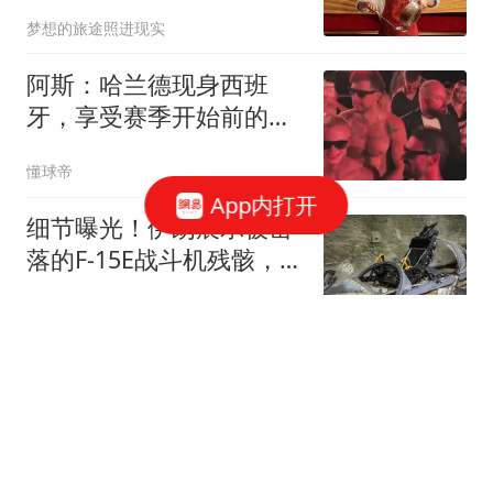
《功夫女足》
梦想的旅途照进现实
阿斯：哈兰德现身西班
牙，享受赛季开始前的最
后几天假期
懂球帝
App内打开
细节曝光！伊朗展示被击
落的F-15E战斗机残骸，对
外释放多重信息
零度Military
特朗普白折腾了 美媒通告
全球：中国再买80万吨大
豆
冰语历史