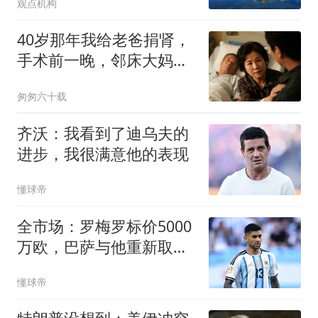
观点机构
40岁那年我给老爸捐肾，
手术前一晚，邻床大妈悄
悄告诉我：你爸那5套房
匆匆六十载
子跟86万存款下午都给给
你弟了，我眼泪唰地就下
齐沃：我看到了迪乌夫的
来了！
进步，我很满意他的表现
懂球帝
全市场：罗梅罗标价5000
万欧，巴萨与他重新取得
联系
懂球帝