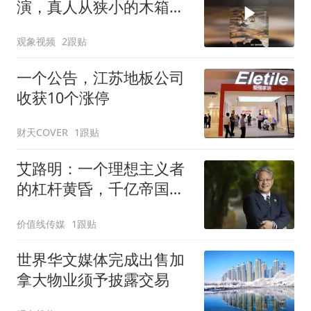
演，真人从狭小的木箱钻
出来，全程无特效，网
观象视频
2跟贴
友：从几岁骨头没成型的
时候就开始练，要承受非
一个公告，江苏地板公司
人的痛苦
收获10个涨停
财天COVER
1跟贴
艾路明：一个理想主义者
的杠杆黄昏，千亿帝国易
主
价值线传媒
1跟贴
世界华文媒体完成出售加
拿大物业须予披露交易