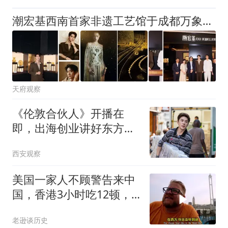
潮宏基西南首家非遗工艺馆于成都万象城启幕
天府观察
《伦敦合伙人》开播在
即，出海创业讲好东方故
事
西安观察
美国一家人不顾警告来中
国，香港3小时吃12顿，
直飞上海想定居
老逊谈历史