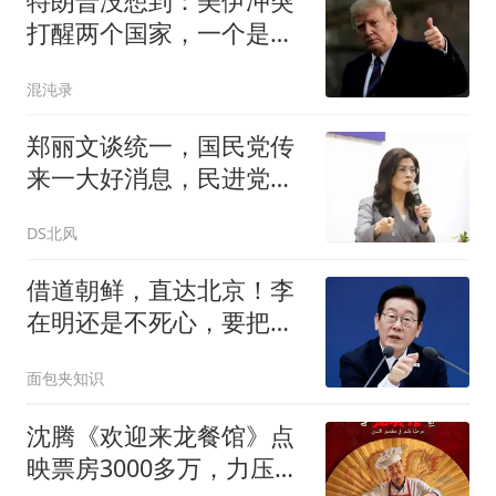
特朗普没想到：美伊冲突
打醒两个国家，一个是越
南，一个是菲律宾
混沌录
郑丽文谈统一，国民党传
来一大好消息，民进党有
内乱气息了
DS北风
借道朝鲜，直达北京！李
在明还是不死心，要把中
韩高铁串成一条线
面包夹知识
沈腾《欢迎来龙餐馆》点
映票房3000多万，力压