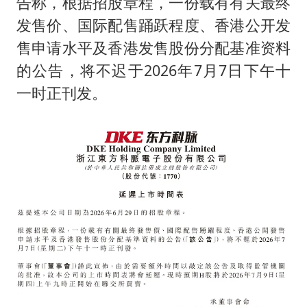
茅台部分直营店飞天茅台提价
告称，根据招股章程，一份载有有关最终
发售价、国际配售踊跃程度、香港公开发
夏日经济乘“热”而上 消费市场向“新”而行
售申请水平及香港发售股份分配基准资料
白海豚将正面袭击贯穿浙江
的公告，将不迟于2026年7月7日下午十
酒店回应车内过夜被收150元
一时正刊发。
黄金牛市回来了吗
酒店花洒现排泄物住客索赔遭拒
杭州全市有序停课
乐享全民健身 共筑健康中国