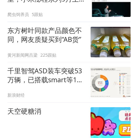
市
爬虫饲养员
5跟贴
东方树叶同款产品颜色不
同，网友质疑买到“AB货”
黄河新闻网吕梁
225跟贴
千里智驾ASD装车突破53
万辆，已搭载smart等19
款车型
新浪财经
天空硬糖消