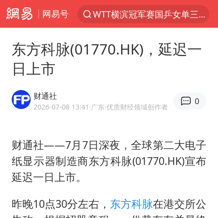
网易号
WTT横滨冠军赛国乒女单三将晋级四强
光影经济撬动暑期消费新蓝海
东方科脉(01770.HK)，延迟一
马克·艾伦退出斯诺克中国公开赛
日上市
新疆优化调整景区内自驾服务费
上四休三，但降薪1000元，你接受吗？
财通社
0
泰国初中生饮弹自尽前开了26枪
2026-07-08 13:41
·广东
·优质财经领域创作者
情侣在平潭拍日出时坠崖致一死一伤
财通社——7月7日深夜，全球第二大电子
全民健身事业高质量发展
纸显示器制造商东方科脉(01770.HK)宣布
台当局重金为“台独”织“皇帝新衣”
延迟一日上市。
几元成本的AI广告导致千万市值蒸发
老挝国会主席赛宋蓬逝世
昨晚10点30分左右，
东方
科脉
在港交所公