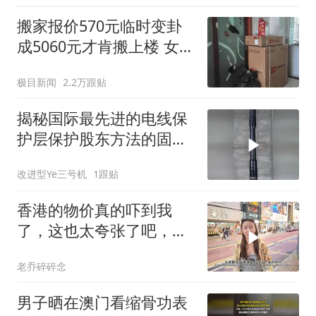
搬家报价570元临时变卦
成5060元才肯搬上楼 女子
傻眼
极目新闻
2.2万跟贴
揭秘国际最先进的电线保
护层保护股东方法的固定
原理！
改进型Ye三号机
1跟贴
香港的物价真的吓到我
了，这也太夸张了吧，多
待一天就要破产！
老乔碎碎念
男子晒在澳门看缩骨功表