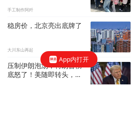
岁女儿边走路边看书
手工制作阿歼
稳房价，北京亮出底牌了
大川东山再起
App内打开
压制伊朗泡汤，特朗普彻
底怒了！美随即转头，拿
拉美17国开刀
纪史行者
沙特、巴基斯坦和土耳其
三国结成军事结盟 印度紧
张了
参考消息