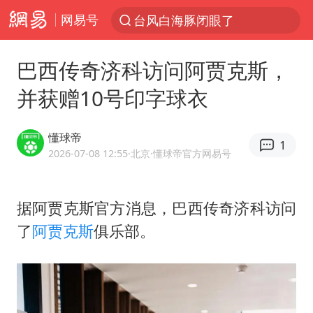
网易号
“China Cool”火了，老外爱上中国避暑游
香港宏福苑火灾或由烟头引起
巴西传奇济科访问阿贾克斯，
浙江台州《告全体市民书》
并获赠10号印字球衣
以媒：穆杰塔巴被紧急送医情况危急
多所高校取消艺考
懂球帝
1
泰国初中生饮弹自尽前开了26枪
2026-07-08 12:55
·北京
·懂球帝官方网易号
网约车司机充电时猝死保险拒赔
据阿贾克斯官方消息，巴西传奇济科访问
陕西柞水泥石流已致2死 仍有1人失联
了
阿贾克斯
俱乐部。
店主称换“青海拉面”招牌后生意更好
22岁女生独闯南太行失联12天
今年第二强台风将带来多大影响