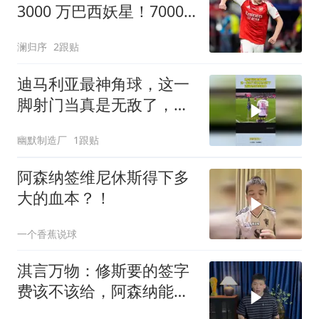
3000 万巴西妖星！7000
万大将岌岌可危
澜归序
2跟贴
迪马利亚最神角球，这一
脚射门当真是无敌了，这
就是足球的魅力
幽默制造厂
1跟贴
阿森纳签维尼休斯得下多
大的血本？！
一个香蕉说球
淇言万物：修斯要的签字
费该不该给，阿森纳能得
到他吗？