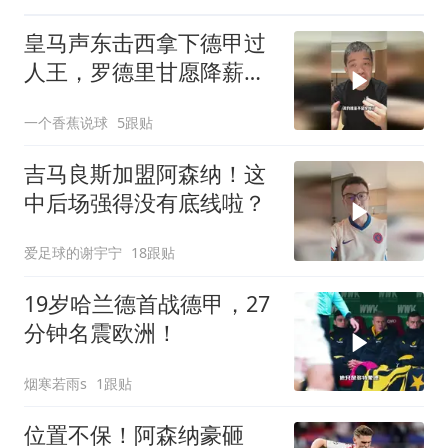
皇马声东击西拿下德甲过
人王，罗德里甘愿降薪投
靠，维尼危险了！
一个香蕉说球
5跟贴
吉马良斯加盟阿森纳！这
中后场强得没有底线啦？
爱足球的谢宇宁
18跟贴
19岁哈兰德首战德甲，27
分钟名震欧洲！
烟寒若雨s
1跟贴
位置不保！阿森纳豪砸