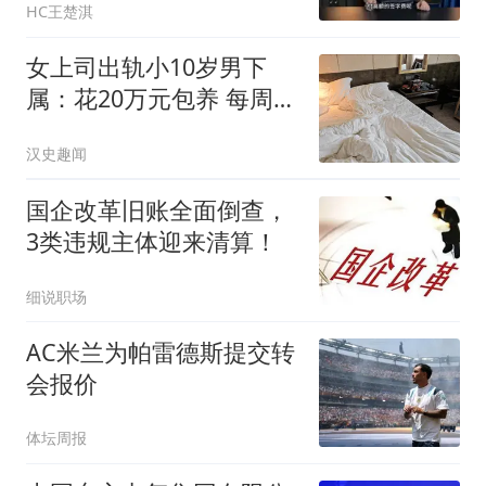
HC王楚淇
女上司出轨小10岁男下
属：花20万元包养 每周偷
情2次
汉史趣闻
国企改革旧账全面倒查，
3类违规主体迎来清算！
细说职场
AC米兰为帕雷德斯提交转
会报价
体坛周报