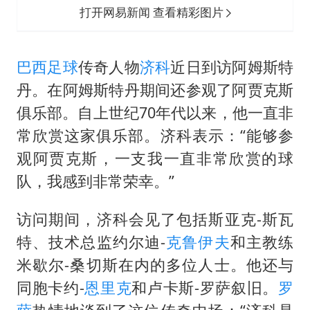
打开网易新闻 查看精彩图片
巴西足球
传奇人物
济科
近日到访阿姆斯特
丹。在阿姆斯特丹期间还参观了阿贾克斯
俱乐部。自上世纪70年代以来，他一直非
常欣赏这家俱乐部。济科表示：“能够参
观阿贾克斯，一支我一直非常欣赏的球
队，我感到非常荣幸。”
访问期间，济科会见了包括斯亚克-斯瓦
特、技术总监约尔迪-
克鲁伊夫
和主教练
米歇尔-桑切斯在内的多位人士。他还与
同胞卡约-
恩里克
和卢卡斯-罗萨叙旧。
罗