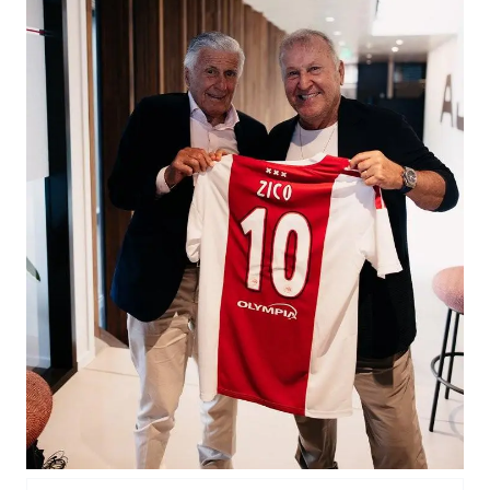
张本智和：零封向鹏不意外
微信新功能：你可以“撤回”你的撤回
上半年国内居民出游人次34.63亿
浙江最强风雨时段已锁定
万岁山接盘烂尾恒大文旅城
老人被城管撞倒后离世亲属质疑记录仪
习近平心系体育强国建设