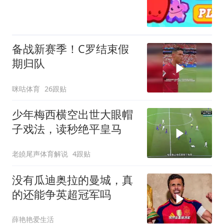
备战新赛季！C罗结束假
期归队
咪咕体育
26跟贴
少年梅西横空出世大眼帽
子戏法，读秒绝平皇马
老皢尾声体育解说
4跟贴
没有瓜迪奥拉的曼城，真
的还能争英超冠军吗
薛艳艳爱生活