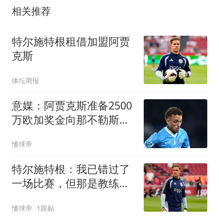
相关推荐
特尔施特根租借加盟阿贾
克斯
体坛周报
意媒：阿贾克斯准备2500
万欧加奖金向那不勒斯报
价诺阿-朗
懂球帝
特尔施特根：我已错过了
一场比赛，但那是教练的
决定
懂球帝
1跟贴