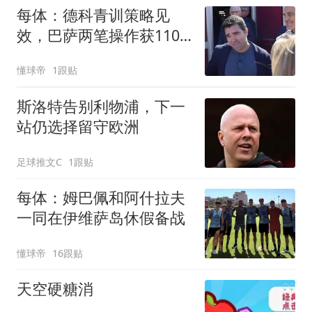
每体：德科青训策略见
效，巴萨两笔操作获1100
万欧元
懂球帝
1跟贴
斯洛特告别利物浦，下一
站仍选择留守欧洲
足球推文C
1跟贴
每体：姆巴佩和阿什拉夫
一同在伊维萨岛休假备战
懂球帝
16跟贴
天空硬糖消