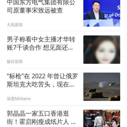
中国东方电气集团有限公
司原董事宋致远被查
大风新闻
男子称看中女主播才华转
账7千谈合作 想见面还得
转5千
极目新闻
“标枪”在 2022 年曾让俄罗
斯坦克大吃苦头，现在美
国为其配备了新的导引
深度Militaire
头，让它变得更好
郭晶晶一家五口香港逛
街！霍启刚瘦成纸片人 9