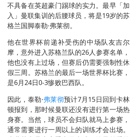
不具备在英超豪门踢球的实力。最早「加
入」曼联集训的后腰球员，将是19岁的苏
格兰国脚泰勒·
弗莱彻
。
他在世界杯前递补受伤的中场队友吉尔
摩，意外进入苏格兰队的26人参赛名单，
他也没有上过场，但赛后仍需要强制性休
假三周。苏格兰的最后一场世界杯比赛，
是6月24日0-3惨败巴西队。
因此，泰勒·
弗莱彻
预计7月15日回到卡林
顿报到，那时候曼联还没有进行第一场热
身赛。当然，球员不会归队就马上参赛，
通常需要进行一周以上的训练才会出场。