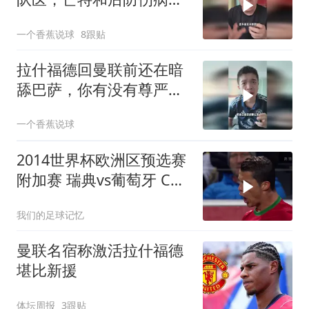
控制我们直接起飞
一个香蕉说球
8跟贴
拉什福德回曼联前还在暗
舔巴萨，你有没有尊严
呀！
一个香蕉说球
2014世界杯欧洲区预选赛
附加赛 瑞典vs葡萄牙 C罗
帽子戏法 伊布梅开二度
我们的足球记忆
曼联名宿称激活拉什福德
堪比新援
体坛周报
3跟贴