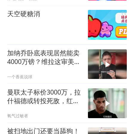
天空硬糖消
加纳乔卧底表现居然能卖
4000万镑？维拉这审美专
挑曼联毒瘤！
一个香蕉说球
曼联太子标价3000万，拉
什福德或转投死敌，红魔
球迷炸锅
氧气过敏者
被扫地出门还要当舔狗！