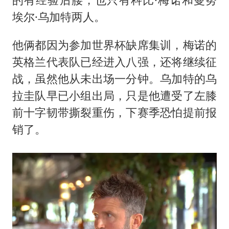
埃尔·乌加特两人。
他俩都因为参加世界杯缺席集训，梅诺的
英格兰代表队已经进入八强，还将继续征
战，虽然他从未出场一分钟。乌加特的乌
拉圭队早已小组出局，只是他遭受了左膝
前十字韧带撕裂重伤，下赛季恐怕提前报
销了。