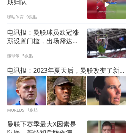
期归队
咪咕体育
9跟贴
电讯报：曼联球员欧冠涨
薪设置门槛，出场需达
60%
懂球帝
5跟贴
电讯报：2023年夏天后，曼联改变了新签约和续约合同的薪资结构；记者：曼联和埃弗顿都考虑引进德拉普
1跟贴
MUREDS
曼联下赛季最大X因素是
队医，芒特和后防伤病能