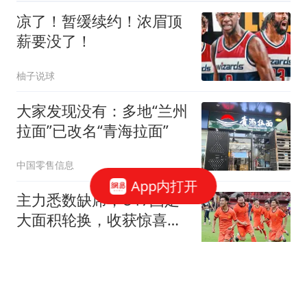
凉了！暂缓续约！浓眉顶
薪要没了！
柚子说球
大家发现没有：多地“兰州
拉面”已改名“青海拉面”
中国零售信息
App内打开
主力悉数缺席，U17国足
大面积轮换，收获惊喜三
连胜
爱体育的小悠悠
重庆东站开通一年被骂无