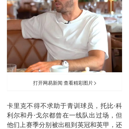
打开网易新闻 查看精彩图片
卡里克不得不求助于青训球员，托比·科
利尔和丹·戈尔都曾在一线队出过场，但
他们上赛季分别被出租到英冠和英甲，还