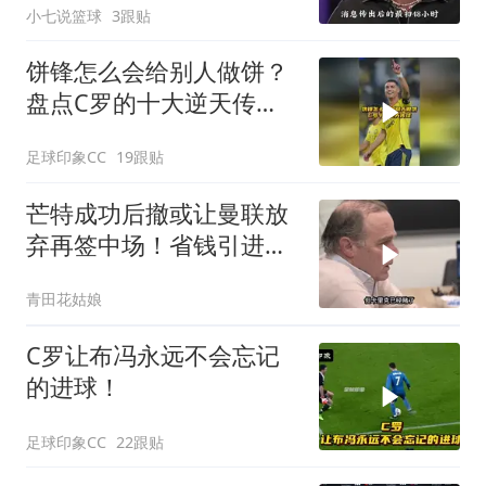
小七说篮球
3跟贴
暖着这个足球世界
饼锋怎么会给别人做饼？
盘点C罗的十大逆天传
球！
足球印象CC
19跟贴
芒特成功后撤或让曼联放
弃再签中场！省钱引进左
闸，两人成为目标
青田花姑娘
C罗让布冯永远不会忘记
的进球！
足球印象CC
22跟贴