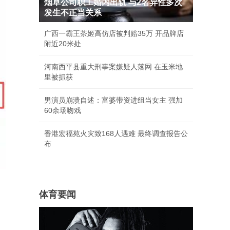
烟草公司职工婚内出轨 与2名异性多次
发生不正当关系
广西一霸王茶姬高仿店被判赔35万 开品牌店
附近20米处
河南西平县重大刑事案嫌疑人落网 在玉米地
里被抓获
男演员崩溃自述：富婆带资进组当女主 强加
60余场吻戏
香港宏福苑火灾致168人遇难 最终调查报告公
布
体育要闻