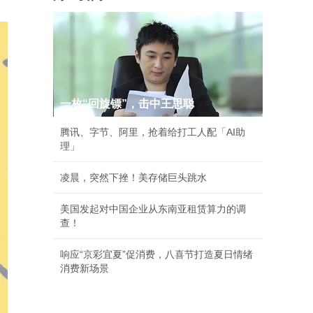
一枚“回旋镖”，击中王思聪
腾讯、字节、阿里，抢着给打工人配「AI助
理」
凌晨，突然下挫！美存储巨头跳水
美国发起对中国企业从东南亚租赁算力的调
查！
响应“京彩宜夏”促消费，八喜节打造夏日情绪
消费新场景