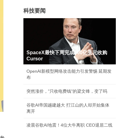
科技要闻
SpaceX最快下周完成600亿美元收购
Cursor
OpenAI新模型网络攻击能力引发警惕 延期发
布
突然涨价，"只收电费钱"的梁文锋，变了吗
谷歌AI帝国越建越大 打江山的人却开始集体
离开
凌晨谷歌AI地震！4位大牛离职 CEO退居二线