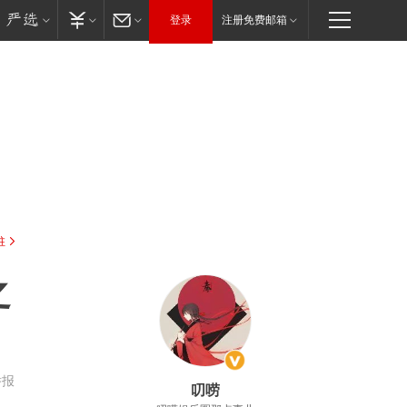
登录
注册免费邮箱
驻
之
举报
叨唠