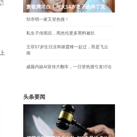
萧敬腾坦白！与大14岁妻子选择丁克
邹市明一家又登热搜！
私生子传闻后，周杰伦更多黑料被扒
王菲57岁生日没和谢霆锋一起过，而是飞云
上
南
戚薇内娱AI宣传片翻车，一日登热搜引发讨论
头条要闻