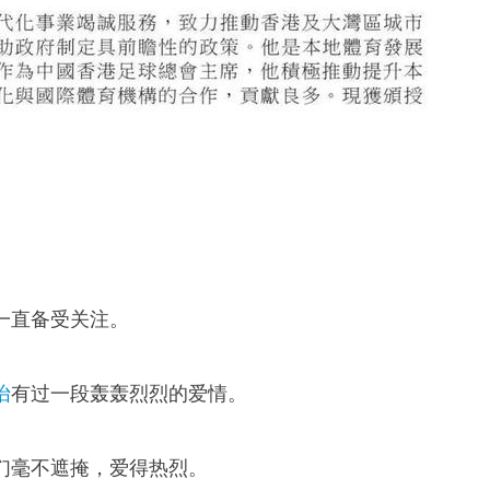
。
一直备受关注。
怡
有过一段轰轰烈烈的爱情。
们毫不遮掩，爱得热烈。