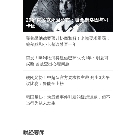
29岁克拉克死因公布：吸食海洛因与可
卡因
曝莱昂纳德案预计协商和解！名嘴要求重罚：
鲍尔默和小卡都该禁赛一年
突发！曝利物浦将租借巴萨队长1年：明夏可
买断 曾被查出心理问题
硬刚足协！中超队官方要求换主裁 列出3大争
议比赛：鲁能全上榜
韩国足协：为最近事件引发的疑虑道歉，但不
当行为从未发生
财经要闻