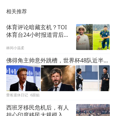
相关推荐
体育评论暗藏玄机？TOI
体育台24小时报道背后的
秘密规则
林间小温柔
佛得角主帅意外跳槽，世界杯48队近半数换帅
蕾爸退休日记
6跟贴
西班牙移民危机后，有人
担心印度移民大规模入侵