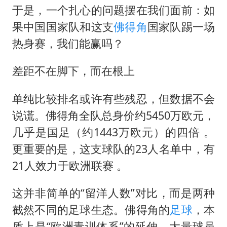
于是，一个扎心的问题摆在我们面前：如
果中国国家队和这支
佛得角
国家队踢一场
热身赛，我们能赢吗？
差距不在脚下，而在根上
单纯比较排名或许有些残忍，但数据不会
说谎。佛得角全队总身价约5450万欧元，
几乎是国足（约1443万欧元）的四倍 。
更重要的是，这支球队的23人名单中，有
21人效力于欧洲联赛 。
这并非简单的“留洋人数”对比，而是两种
截然不同的足球生态。佛得角的
足球
，本
质上是“欧洲青训体系”的延伸。大量球员