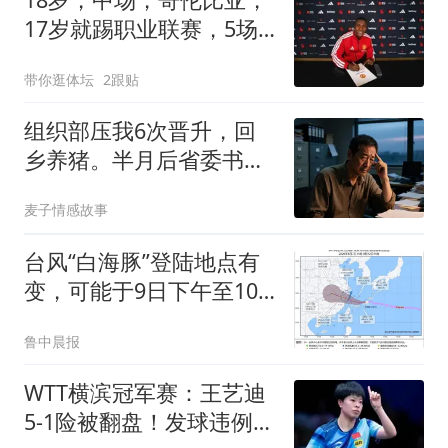
17岁就踢职业联赛，5场
职业比赛，哥伦比亚U17
带你逛体坛
2跟贴
国家队主力
组织部压我6次晋升，回
乡养猪。半月后省委书记
带队堵在猪圈门口
麦子情感故事
台风“白海豚”登陆地点有
变，可能于9日下午至10
日早晨在浙江苍南到象山
鲁中晨报
一带沿海登陆，浙江狂风
暴雨准备
WTT横滨冠军赛：王艺迪
5-1险被翻盘！发球违例被