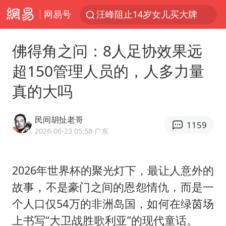
汪峰阻止14岁女儿买大牌
网易号
女子开一天一夜空调后二氧化碳中毒
佛得角之问：8人足协效果远
王力宏演唱会黄牛带观众藏匿被查获
超150管理人员的，人多力量
官方通报教师招聘笔试前13名被淘汰
真的大吗
泰国校园枪击案死亡人数升至7人
陕西省委书记赶赴柞水县杏坪镇
民间胡扯老哥
1159
女孩摆摊卖菌子时收到北大通知书
2026-06-23 05:58
·广东
改名后的“青海拉面”店
广岛核爆81周年央视播《奥本海默》
2026年世界杯的聚光灯下，最让人意外的
四川宜宾市高县发生4.9级地震
故事，不是豪门之间的恩怨情仇，而是一
个人口仅54万的非洲岛国，如何在绿茵场
河南某医院2.33亿工程串标案细节披露
上书写“大卫战胜歌利亚”的现代童话。
男子杀人后逃进深山21年活得像野人