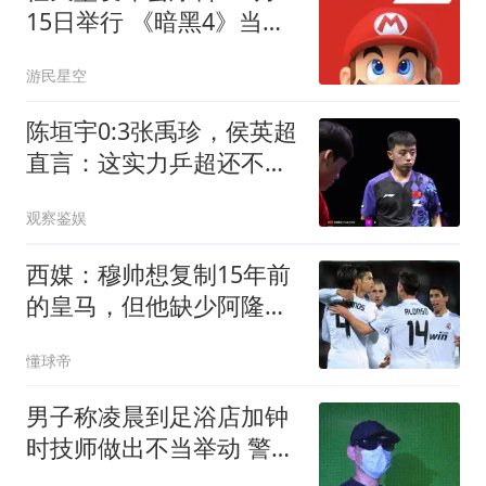
15日举行 《暗黑4》当天
上
游民星空
陈垣宇0:3张禹珍，侯英超
直言：这实力乒超还不开
放？差距太明显
观察鉴娱
西媒：穆帅想复制15年前
的皇马，但他缺少阿隆索
这样的球员
懂球帝
男子称凌晨到足浴店加钟
时技师做出不当举动 警方
回应