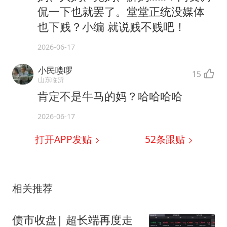
侃一下也就罢了。堂堂正统没媒体
也下贱？小编 就说贱不贱吧！
2026-06-17
小民喽啰
15
山东临沂
肯定不是牛马的妈？哈哈哈哈
2026-06-17
打开APP发贴
52
条跟贴
相关推荐
债市收盘| 超长端再度走