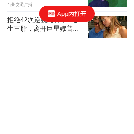
台州交通广播
App内打开
拒绝42次逆袭封神，46岁
生三胎，离开巨星嫁普通
人，吉赛尔的选择让多少
东方不败然多多
女人清醒
牛弹琴：中东迎来历史性
一天 美国以色列肯定五味
杂陈
现代快报
曼联为霍尔接洽纽卡被
拒，拉爵放弃！曼联夏窗
全部首选目标均失败
罗米的曼联博客