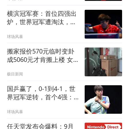
横滨冠军赛：首位四强出
炉，世界冠军遭淘汰，王
艺迪对阵张本美和
球场风暴
搬家报价570元临时变卦
成5060元才肯搬上楼 女子
傻眼
极目新闻
国乒赢了，0-1到4-1，世
界冠军逆转，首个4强：
王艺迪太牛了，击败朱雨
球场风暴
玲
任天堂发布会爆料：9月