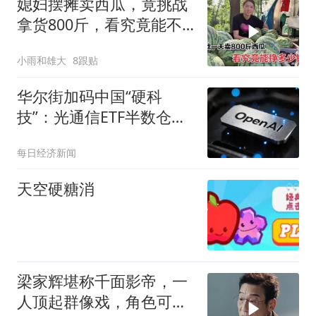
媳妇摆摊卖西瓜，竟挑战
拿货800斤，看究竟能不
能卖完？
小雨和雄大
8跟贴
华尔街加码中国“硬科
技”：光通信ETF半数仓位
押注，明星ETF重仓长
每日经济新闻
鑫；OpenAI暂停下一代模
型部分研发；美联储9月
天空硬糖消
加息概率降至44%，金价
涨破4300美元｜一周国际
财经
梁家辉堪称千面影帝，一
人顶起群像戏，角色可塑