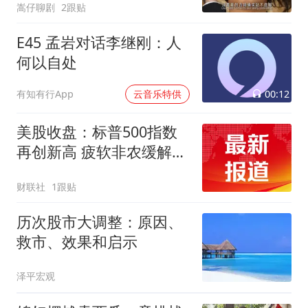
嵩仔聊剧
2跟贴
E45 孟岩对话李继刚：人
何以自处
00:12
有知有行App
云音乐特供
美股收盘：标普500指数
再创新高 疲软非农缓解加
息担忧
财联社
1跟贴
历次股市大调整：原因、
救市、效果和启示
泽平宏观