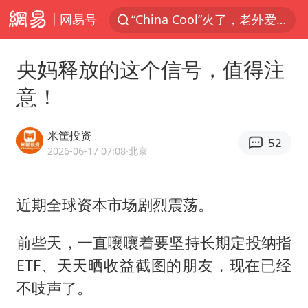
网易号
“China Cool”火了，老外爱上中国避暑游
香港宏福苑火灾或由烟头引起
央妈释放的这个信号，值得注
浙江台州《告全体市民书》
意！
美拟年底前首次测试“金穹”反导系统
四川宜宾3.4级地震
米筐投资
52
网约车司机充电时猝死保险拒赔
2026-06-17 07:08
·北京
陕西柞水泥石流已致2死 仍有1人失联
近期全球资本市场剧烈震荡。
泰国初中生饮弹自尽前开了26枪
多所高校取消艺考
前些天，一直嚷嚷着要坚持长期定投纳指
店主称换“青海拉面”招牌后生意更好
ETF、天天晒收益截图的朋友，现在已经
伊斯兰版北约来了吗
不吱声了。