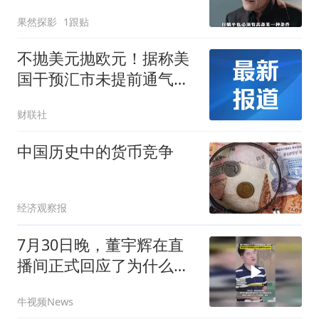
性超强
果然探影
1跟贴
不抛美元抛欧元！据称美
国干预汇市未提前通气，
欧洲央行措手不及
财联社
中国历史中的货币竞争
经济观察报
7月30日晚，董宇辉在直
播间正式回应了为什么不
在直播中称呼周星驰为“星
牛视频News
爷”