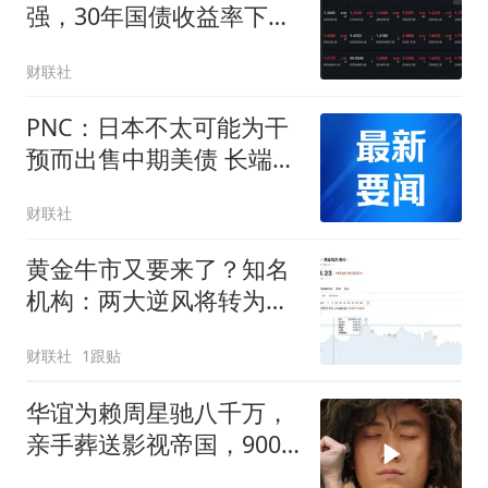
强，30年国债收益率下行
1BP
财联社
PNC：日本不太可能为干
预而出售中期美债 长端收
益率影响有限
财联社
黄金牛市又要来了？知名
机构：两大逆风将转为顺
风，现在是建仓好时机！
财联社
1跟贴
华谊为赖周星驰八千万，
亲手葬送影视帝国，900
亿灰飞烟灭