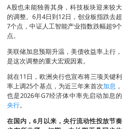
上半年国内居民出游人次34.63亿
A股也未能独善其身，科技板块迎来较大
22岁女生独闯南太行失联12天
的调整。6月4日到12日，创业板指跌去超
薛之谦杭州站演唱会取消
7个点，中证人工智能产业指数跌幅超9个
张本智和：零封向鹏不意外
点。
今年第二强台风将带来多大影响
美联储加息预期升温，美债收益率上行，
“准2万亿”之城点名支持三所大学
是这次调整的重大宏观因素。
习近平心系体育强国建设
就在11日，欧洲央行也宣布将三项关键利
率上调25个基点，为近三年来首次
加息
，
也是2026年G7经济体中率先启动加息的
央行
。
在国内，6月以来，央行流动性投放节奏