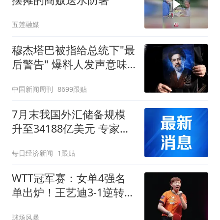
五莲融媒
穆杰塔巴被指给总统下"最
后警告" 爆料人发声意味
深长
中国新闻周刊
8699跟贴
7月末我国外汇储备规模
升至34188亿美元 专家：
汇率折算带来正估值效
每日经济新闻
1跟贴
应，央行增持黄金仍是大
方向
WTT冠军赛：女单4强名
单出炉！王艺迪3-1逆转晋
级，朱雨玲出局
球场风暴