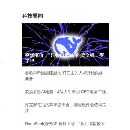
科技要闻
突然涨价，"只收电费钱"的梁文锋，变
了吗
谷歌AI帝国越建越大 打江山的人却开始集体
离开
凌晨谷歌AI地震！4位大牛离职 CEO退居二线
库克卸任后的苹果发布会，哪些硬件最值得关
注
DeepSeek预告API价格上涨：“预计涨幅较大”