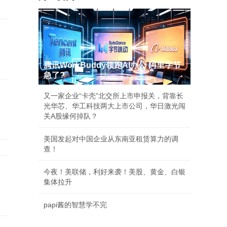
腾讯WorkBuddy领跑AI办公 阿里字节
急了?
又一家企业“卡壳”北交所上市申报关，背靠长
光华芯、华工科技两大上市公司，华日激光闯
关A股缘何掉队？
美国发起对中国企业从东南亚租赁算力的调
查！
今夜！美联储，利好来袭！美股、黄金、白银
集体拉升
papi酱的智慧学不完