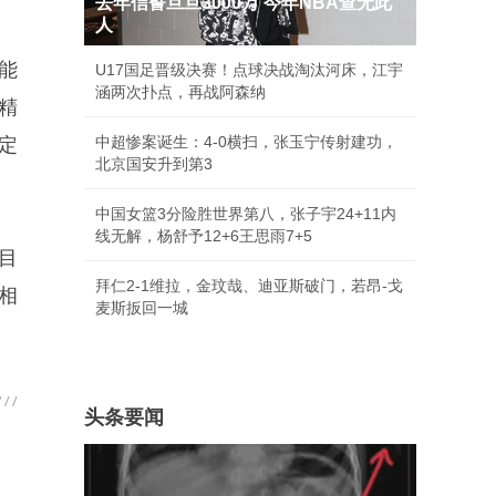
去年信誓旦旦3000万 今年NBA查无此
人
能
U17国足晋级决赛！点球决战淘汰河床，江宇
涵两次扑点，再战阿森纳
精
中超惨案诞生：4-0横扫，张玉宁传射建功，
定
北京国安升到第3
中国女篮3分险胜世界第八，张子宇24+11内
线无解，杨舒予12+6王思雨7+5
目
拜仁2-1维拉，金玟哉、迪亚斯破门，若昂-戈
相
麦斯扳回一城
头条要闻