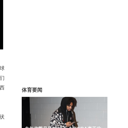
球
们
西
体育要闻
状