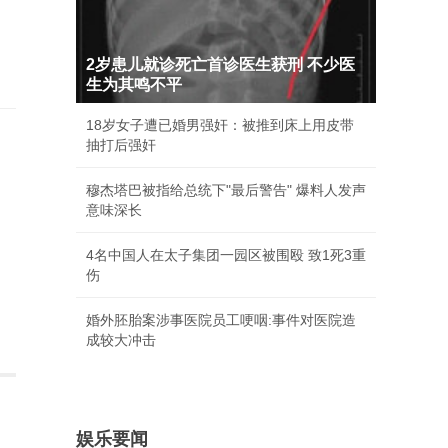
2岁患儿就诊死亡首诊医生获刑 不少医
生为其鸣不平
18岁女子遭已婚男强奸：被推到床上用皮带
抽打后强奸
穆杰塔巴被指给总统下"最后警告" 爆料人发声
意味深长
4名中国人在太子集团一园区被围殴 致1死3重
伤
婚外胚胎案涉事医院员工哽咽:事件对医院造
成较大冲击
娱乐要闻