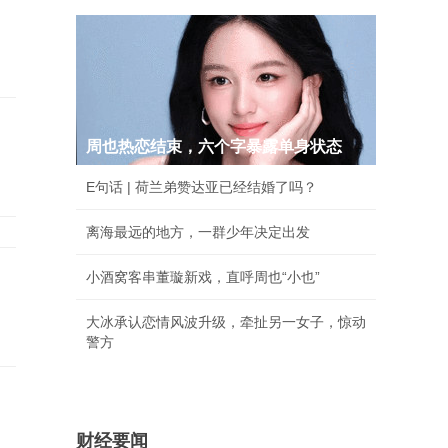
周也热恋结束，六个字暴露单身状态
E句话 | 荷兰弟赞达亚已经结婚了吗？
离海最远的地方，一群少年决定出发
小酒窝客串董璇新戏，直呼周也“小也”
大冰承认恋情风波升级，牵扯另一女子，惊动
警方
财经要闻