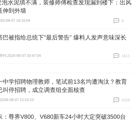
发泡水泥填不满，装修师傅检查发现漏到楼下：出风
延伸到外墙
6-08-07 19:10:04
8
跟贴
8
塔巴被指给总统下"最后警告" 爆料人发声意味深长
 2026-08-07 20:47:04
1611
跟贴
1611
一中学招聘物理教师，笔试前13名均遭淘汰？教育
已叫停招聘，成立调查组全面核查
26-08-07 15:53:23
6326
跟贴
6326
：尊界V800、V680新车24小时大定突破3500台