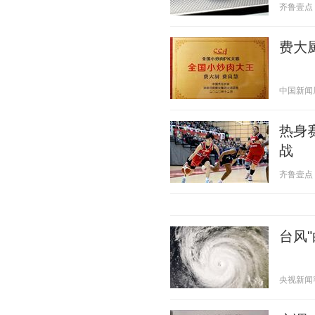
齐鲁壹点 20
费大
中国新闻周刊
热身
战
齐鲁壹点 20
台风
央视新闻客户