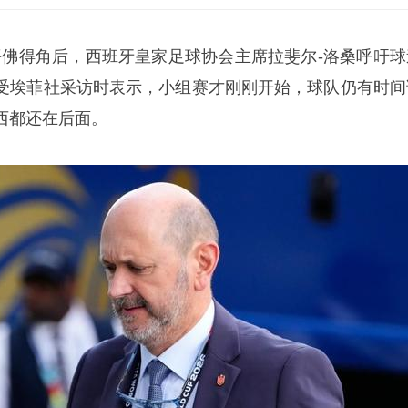
平
佛得角
后，西班牙皇家足球协会主席拉斐尔-洛桑呼吁球
受埃菲社采访时表示，小组赛才刚刚开始，球队仍有时间
西都还在后面。