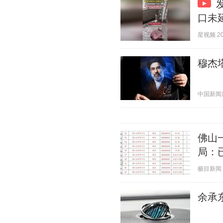
口未
星视频 202
穆杰
中国新闻周刊
佛山
局：
极目新闻 20
余承东