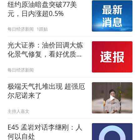
纽约原油暗盘突破77美
元，日内涨超0.5%
每日经济新闻
1跟贴
光大证券：油价回调大炼
化景气修复，看好优质炼
化资产价值重估
每日经济新闻
极端天气扎堆出现 超强厄
尔尼诺来了
主持人嘉文
E45 孟岩对话李继刚：人
何以自处