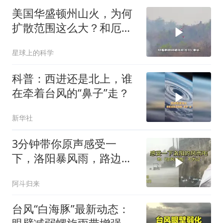
美国华盛顿州山火，为何
扩散范围这么大？和厄尔
尼诺现象有关系吗
星球上的科学
科普：西进还是北上，谁
在牵着台风的“鼻子”走？
新华社
3分钟带你原声感受一
下，洛阳暴风雨，路边大
树被连根拔起
阿斗归来
台风“白海豚”最新动态：