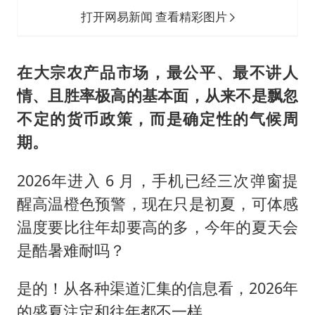
“伊斯兰版北约”出现
打开网易新闻 查看精彩图片
伯克希尔净买入约200亿美元股票
上交绝杀清华 姚明笑出表情包
在大宗农产品市场，最公平、最不讲人
曝美下令调查弹药库存信息遭泄露事件
情、且胜率极高的基本面，从来不是飘忽
白海豚在海上打了个结
不定的货币政策，而是确定性的气候周
以军士兵把枪口对准中国记者
期。
构建更高水平的全民健身公共服务体系
2026年进入 6 月，手机已经三次弹窗提
醒高温橙色预警，现在只是初夏，可体感
温度要比往年却要高的多，今年的夏天会
是酷暑难耐吗？
是的！从各种渠道汇集的信息看，2026年
的盛夏注定和往年都不一样。