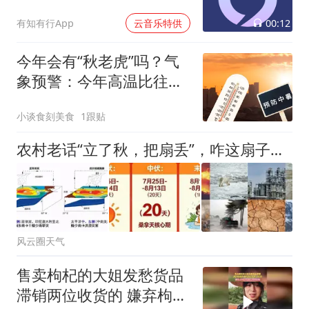
00:12
有知有行App
云音乐特供
今年会有“秋老虎”吗？气
象预警：今年高温比往年
更持久，建议做好防暑准
小谈食刻美食
1跟贴
备
农村老话“立了秋，把扇丢”，咋这扇子不但丢不掉，还越扇越热？ 都立秋了咋还这么热？国家气候中心：8月多地还有超40度高温！
风云圈天气
售卖枸杞的大姐发愁货品
滞销两位收货的 嫌弃枸杞