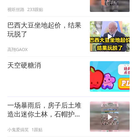
品相不好看网友会不会是
视听丝路
233跟贴
想压你的价格
巴西大豆坐地起价，结果
玩脱了
高翔GAOX
天空硬糖消
一场暴雨后，房子后土堆
造出迷你土林，石帽护住
土柱就是这形成的！
小鬼爱搞笑
1跟贴