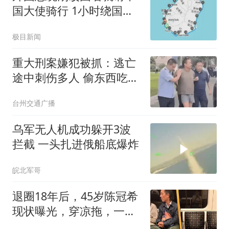
国大使骑行 1小时绕国境
线1圈
极目新闻
重大刑案嫌犯被抓：逃亡
途中刺伤多人 偷东西吃被
发现
台州交通广播
乌军无人机成功躲开3波
拦截 一头扎进俄船底爆炸
皖北军哥
退圈18年后，45岁陈冠希
现状曝光，穿凉拖，一脸
褶子撞脸赵本山