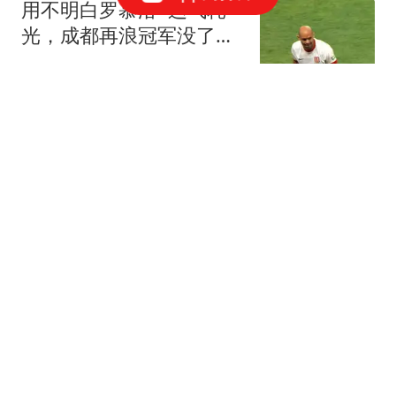
用不明白罗慕洛+运气耗
光，成都再浪冠军没了，
约翰下轮与罗斯保帅战
替补席看球
万万没想到一场熟人饭
局，直接让贾冰口碑翻
车？给娱乐圈上了一课
等风上青云
穆帅认为维尼修斯10分敏
感，将以亦师亦父身份，
陪伴引导维尼修斯
福酱的小时光
明晚CCTV8开播！又一部
年代剧来袭！阵容豪华，