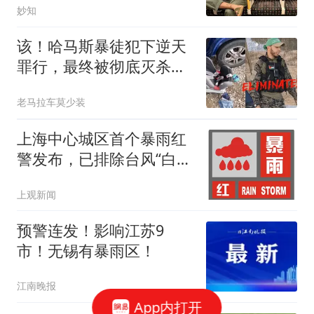
妙知
该！哈马斯暴徒犯下逆天
罪行，最终被彻底灭杀，
追杀不死不休
老马拉车莫少装
上海中心城区首个暴雨红
警发布，已排除台风“白海
豚”在申城周边回旋可能
上观新闻
预警连发！影响江苏9
市！无锡有暴雨区！
江南晚报
App内打开