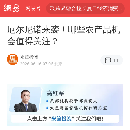
网易号
跨界融合拉长夏日经济消费链条
白海豚逼近浙闽沿海
厄尔尼诺来袭！哪些农产品机
四川宜宾5.5级地震后余震为何不断
会值得关注？
白海豚5次眼壁置换
上海轨交全网络地面高架区段限速运行
米筐投资
11
奇飞云任内蒙古兴安盟盟委书记
2026-06-16 07:06
·北京
浙江海域将现5到8米巨浪到狂浪
武契奇会见泽连斯基有何意图
台铃电动车仅骑一年就断电趴窝
上海大部迎大暴雨
方桃子代言广告视频已下架