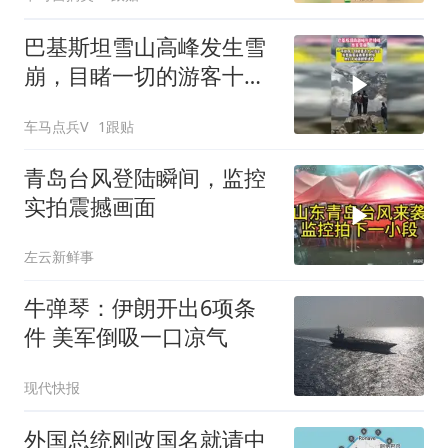
巴基斯坦雪山高峰发生雪
崩，目睹一切的游客十分
淡定
车马点兵V
1跟贴
青岛台风登陆瞬间，监控
实拍震撼画面
左云新鲜事
牛弹琴：伊朗开出6项条
件 美军倒吸一口凉气
现代快报
外国总统刚改国名就请中