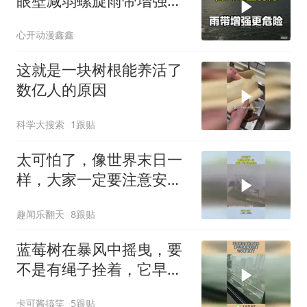
眼壁减弱螺旋雨带增强，
东海路径分歧大
心开动漫鑫鑫
这就是一块树根能养活了
数亿人的原因
科学大搜索
1跟贴
太可怕了，像世界末日一
样，大家一定要注意安
全！
趣闻乐翻天
8跟贴
蓝莓树在暴风中摇曳，要
不是有绳子拴着，它早就
飞走了！
卡可酱搞笑
5跟贴