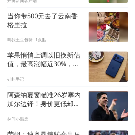
开屏新闻客户端
能不能种点薄荷、折耳根
当你带500元去了云南香
格里拉
叫我土豆包呀
1跟贴
苹果悄悄上调以旧换新估
值，最高涨幅近30%，
iPhone 18 Pro发布前送福
硅屿手记
利
阿森纳夏窗瞄准26岁塞内
加尔边锋！身价更低却比
马丁内利更稳，埃弗顿恐
林间小温柔
难留人
劳姆：迪奥曼德转会皇马