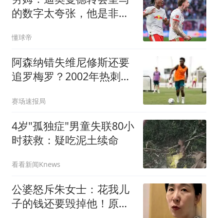
的数字太夸张，他是非常
棒的小伙子
懂球帝
阿森纳错失维尼修斯还要
追罗梅罗？2002年热刺错
过里瓦尔多的教训在前
赛场速报局
4岁"孤独症"男童失联80小
时获救：疑吃泥土续命
看看新闻Knews
公婆怒斥朱女士：花我儿
子的钱还要毁掉他！原配
曝光两次家暴细节