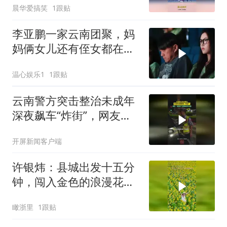
晨华爱搞笑
1跟贴
李亚鹏一家云南团聚，妈
妈俩女儿还有侄女都在，
李嫣蒙脸依旧惹眼
温心娱乐1
1跟贴
云南警方突击整治未成年
深夜飙车“炸街”，网友：
抓得好！为警察叔叔点赞
开屏新闻客户端
许银炜：县城出发十五分
钟，闯入金色的浪漫花
海，拍照绝美，这就是天
瞰浙里
1跟贴
台山安科大片的向日葵盛
放，快快来打卡