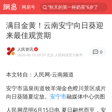
网易号
“秋天的第一杯奶茶”6岁了
上海：台风白海豚或将带来龙卷风
满目金黄！云南安宁向日葵迎
四川宜宾市高县4.9级地震致1人死亡
来最佳观赏期
中巨芯：上半年归母净利润1405.77万元
38岁演员求职万岁山NPC成功
人民资讯
0
胜宏科技：股票交易异常波动
2026-06-15 20:57
·北京
·人民科技官方账号
国乒男单横滨冠军赛全军覆没
本文转自：人民网-云南频道
胡彦斌获《歌手2026》歌王
U17国足三连胜晋级明日之星半决赛
安宁市温泉街道牧羊湖金色螳川景区成片
美股存储板块集体大跌
向日葵随夏绽放。
安宁市
融媒体中心供图
名创优品回应女子吐槽内裤质量差
人民网昆明6月15日电 夏日翩然而至，安