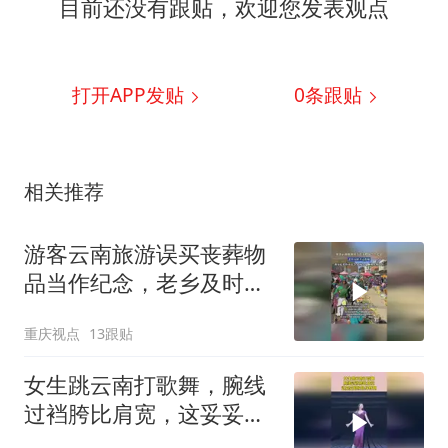
目前还没有跟贴，欢迎您发表观点
打开APP发贴
0
条跟贴
相关推荐
游客云南旅游误买丧葬物
品当作纪念，老乡及时善
意提醒，商家起初拒不退
重庆视点
13跟贴
款
女生跳云南打歌舞，腕线
过裆胯比肩宽，这妥妥的
极品身材啊！