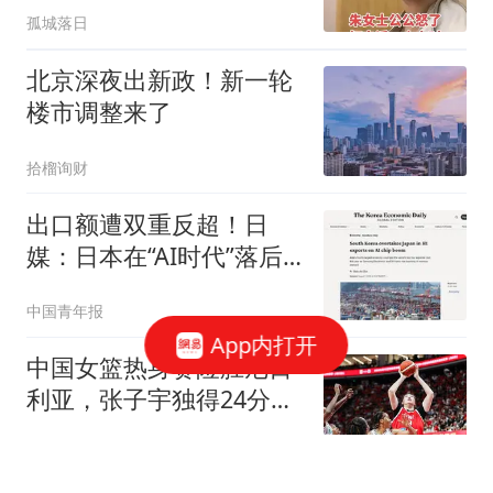
孤城落日
北京深夜出新政！新一轮
楼市调整来了
拾榴询财
出口额遭双重反超！日
媒：日本在“AI时代”落后
了
中国青年报
App内打开
中国女篮热身赛险胜尼日
利亚，张子宇独得24分立
下头功
北青网-北京青年报