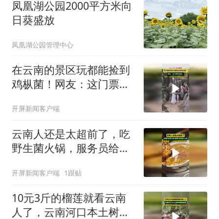
凤凰湖公园2000平方米向
日葵盛放
凤凰湖公园管理中心
在云南的景区玩都能捡到
鸡枞菌！网友：这门票买
得值！景区：记住这个位
开屏新闻客户端
置明年再来哦
云南人还是太超前了，吃
野生菌火锅，服务员给锅
上锁，拍摄者：一点信任
开屏新闻客户端
1跟贴
都没有吗？
10元3斤的榴莲就看云南
人了，云南河口本土树熟