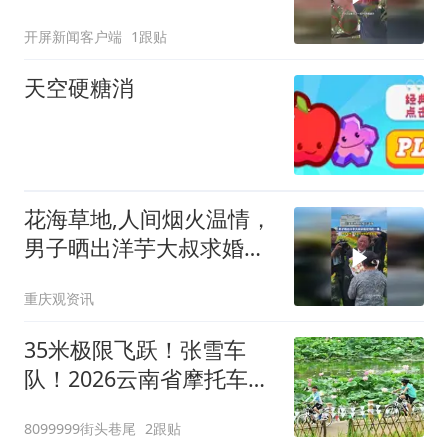
榴莲挂果，9月份可采收
开屏新闻客户端
1跟贴
天空硬糖消
花海草地,人间烟火温情，
男子晒出洋芋大叔求婚现
场的一幕，网友直呼：浪
重庆观资讯
漫不分年龄祝幸福
35米极限飞跃！张雪车
队！2026云南省摩托车越
野锦标赛呈贡江尾站本周
8099999街头巷尾
2跟贴
末燃擎开赛