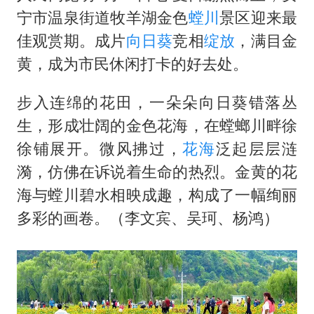
日本试射“战斧”导弹，国防部回应
宁市温泉街道牧羊湖金色
螳川
景区迎来最
百花奖开幕式
佳观赏期。成片
向日葵
竞相
绽放
，满目金
胡彦斌韩磊 谁帮谁
黄，成为市民休闲打卡的好去处。
夯实基础开新局
步入连绵的花田，一朵朵向日葵错落丛
生，形成壮阔的金色花海，在螳螂川畔徐
徐铺展开。微风拂过，
花海
泛起层层涟
漪，仿佛在诉说着生命的热烈。金黄的花
海与螳川碧水相映成趣，构成了一幅绚丽
多彩的画卷。（李文宾、吴珂、杨鸿）