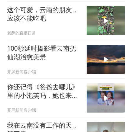
这个可爱，云南的朋友，
应该不能吃吧
老薛的直播日常
100秒延时摄影看云南抚
仙湖治愈美景
开屏新闻客户端
你还记得《爸爸去哪儿》
里的小泡芙吗，她也来云
南避暑啦！“走在路上都好
开屏新闻客户端
像是开空调”#云南又双叒
火了 #云南只打滇峰赛 #
我在云南没有工作的天，
美好生活在云南 #暑期云