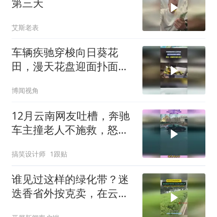
第三天
南上新了
艾斯老表
车辆疾驰穿梭向日葵花
田，漫天花盘迎面扑面而
来，网友：迎着阳光盛大
博闻视角
逃亡
12月云南网友吐槽，奔驰
车主撞老人不施救，怒吼
后才下车
搞笑设计师
1跟贴
谁见过这样的绿化带？迷
迭香省外按克卖，在云南
当绿化带，本地人喊话：