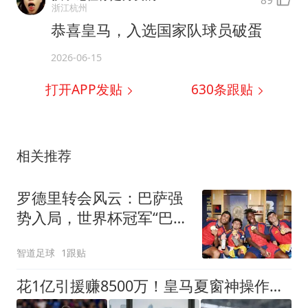
89
浙江杭州
恭喜皇马，入选国家队球员破蛋
2026-06-15
打开APP发贴
630
条跟贴
相关推荐
罗德里转会风云：巴萨强
势入局，世界杯冠军“巴萨
帮”成最大筹码
智道足球
1跟贴
花1亿引援赚8500万！皇马夏窗神操作，不靠老板硬砸两大巨星