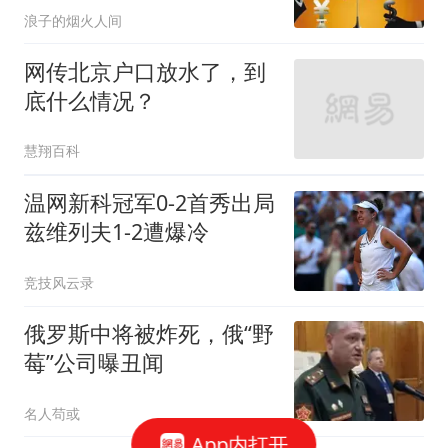
浪子的烟火人间
网传北京户口放水了，到
底什么情况？
慧翔百科
温网新科冠军0-2首秀出局
兹维列夫1-2遭爆冷
竞技风云录
俄罗斯中将被炸死，俄“野
莓”公司曝丑闻
名人苟或
App内打开