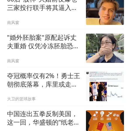
三家投行联手将其逼入绝
境
南风窗
"婚外胚胎案"原配起诉丈
夫重婚 仅凭冷冻胚胎恐难
认定
南风窗
夺冠概率仅有2%！勇士王
朝彻底落幕，库里或走科
比生涯末年的老路
大卫的篮球故事
中国连出五拳反制美国，
这一回，华盛顿的“纸老
虎”被戳穿了