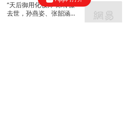
“天后御用化妆师”陈聆薇
去世，孙燕姿、张韶涵、
蔡健雅现身追思会，张惠
大风新闻
妹、梁静茹等艺人送上花
篮，贾静雯曾痛惜“最后没
小米前高管王腾深夜发文
有好好道别”
吐槽小米SU7 Ultra泊车辅
助遇bug，最新回应：已
大风新闻
收到小米汽车产品同学的
信息，有bug也很正常
阿里巴巴集团主席蔡崇信
离婚 欲让三子女参与家族
事业
中国新闻周刊
两领队带女大学生登顶慕
士塔格峰，下撤时遭暴风