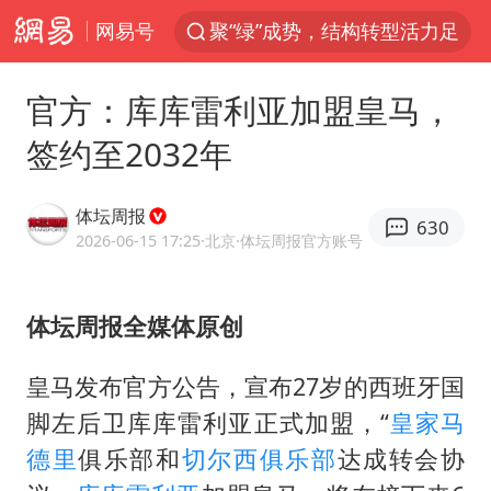
网易号
聚“绿”成势，结构转型活力足
台风白海豚可能在浙闽沿海登陆
官方：库库雷利亚加盟皇马，
女子利用漏洞0元薅走3000多件家电
签约至2032年
台风白海豚影响中国已成定局
80后女柜员逆袭成4200亿银行副行长
体坛周报
630
金饰克价大幅跳涨
2026-06-15 17:25
·北京
·体坛周报官方账号
狄龙7300万提前续约值不值
体坛周报全媒体原创
多地要求领导干部带头休假
24小时不关空调 电费会更低吗
皇马发布官方公告，宣布27岁的西班牙国
龚宝冬烈士安葬仪式举行
脚左后卫
库库雷利亚
正式加盟，“
皇家马
浙江舟山21条水上客运航线停航
德里
俱乐部和
切尔西俱乐部
达成转会协