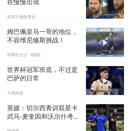
在慢慢出现
篮球人物故事会
姆巴佩皇马一哥的地位，
不容维尼修斯挑战！
讲事的少少
4跟贴
世界杯冠军班底，不过是
巴萨的日常
大海体娱
英媒：切尔西青训双星卡
武马-麦奎因和沃尔什考虑
租借离队
懂球帝