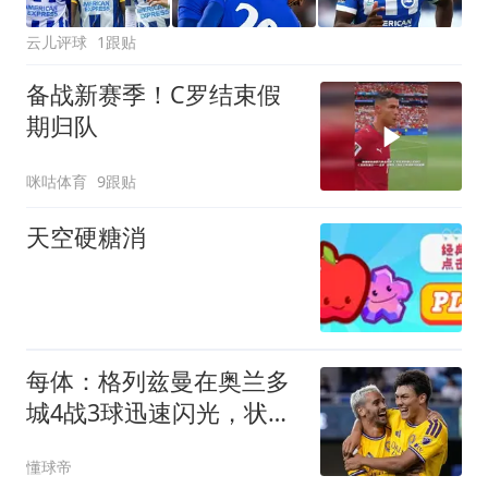
云儿评球
1跟贴
备战新赛季！C罗结束假
期归队
咪咕体育
9跟贴
天空硬糖消
每体：格列兹曼在奥兰多
城4战3球迅速闪光，状态
十分出色
懂球帝