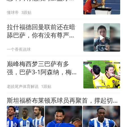
真考虑这笔交易
懂球帝
3跟贴
拉什福德回曼联前还在暗
舔巴萨，你有没有尊严
呀！
一个香蕉说球
巅峰梅西梦三巴萨有多
强，巴萨3-1阿森纳，梅西
梅开二度，哈维、伊涅斯
老皢尾声体育解说
1跟贴
塔
斯坦福桥布莱顿系球员再聚首，撑起切尔西战力与温情，双核成期待