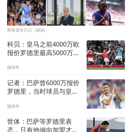
蕾爸退休日记
3跟贴
科贝：皇马之前4000万欧
报价罗德里最高5000万，
曼城要8000万
懂球帝
记者：巴萨曾6000万报价
罗德里，当时球员与皇马
达成协议
懂球帝
世体：巴萨等罗德里表
态，只有他倾向加盟才认