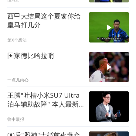
西甲大结局这个夏窗你给
皇马打几分
第X个想法
国家德比哈拉哨
一点儿雨心
王腾"吐槽小米SU7 Ultra
泊车辅助故障" 本人最新
回应
鲁中晨报
00后"股神"大婚前夜爆仓