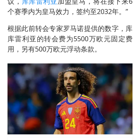
中央气象台发布台风黄色预警
议，
库库雷利亚
加盟皇马，将在接下来6
个赛季内为皇马效力，签约至2032年。”
“梅姨”准确年龄仍未知
新华社权威快报|我国编制完成新版全月地质图
根据此前转会专家罗马诺提供的数字，库
今年4位周星驰电影配角去世
库雷利亚的转会费为5500万欧元固定费
号召领导带头休假 是大家不想休吗
用，另有500万欧元浮动条款。
中国五箭齐发反制美国
中国经济展现强大韧性和活力