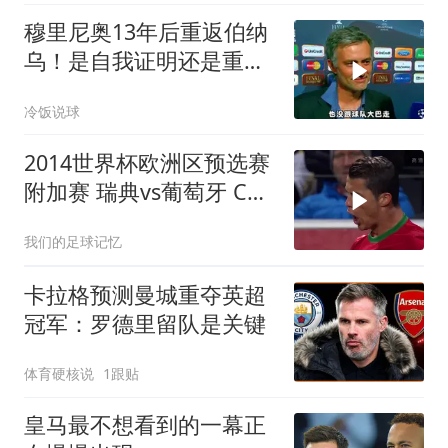
穆里尼奥13年后重返伯纳
乌！是自我证明还是重蹈
覆辙
冷饭说球
2014世界杯欧洲区预选赛
附加赛 瑞典vs葡萄牙 C罗
帽子戏法 伊布梅开二度
我们的足球记忆
卡拉格预测曼城重夺英超
冠军：罗德里留队是关键
体育硬核说
1跟贴
皇马最不想看到的一幕正