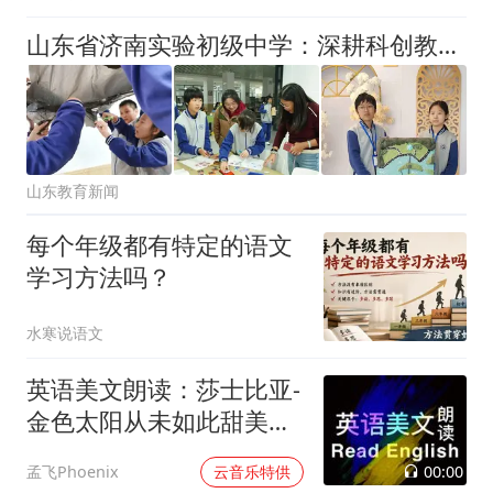
山东省济南实验初级中学：深耕科创教育 培育时代新人
山东教育新闻
每个年级都有特定的语文
学习方法吗？
水寒说语文
英语美文朗读：莎士比亚-
金色太阳从未如此甜美吻
过
00:00
孟飞Phoenix
云音乐特供