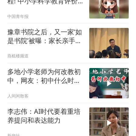
程! 中小学科学教育评价
迎来新转向
中国青年报
豫章书院之后，又一家‘如
是书院’被曝：家长亲手把
孩子送进火坑
燕梳楼频道
多地小学老师为何改教初
中，网友：初中什么时候
开始减少，为
人间闲散客
李志伟：AI时代要着重培
养提问和表达能力
新华社