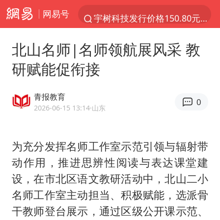
网易号
宇树科技发行价格150.80元/股
外交部发言人就广岛核爆81周年等答记者问
北山名师|名师领航展风采 教
吉林一“温度计大楼”读数爆表
研赋能促衔接
贵州轮胎子公司获美国退税8136万
台风白海豚影响中国已成定局
青报教育
0
我国编制完成新版全月地质图
2026-06-15 13:14
·山东
中国五箭齐发反制美国
为充分发挥名师工作室示范引领与辐射带
女子利用漏洞0元薅走3000多件家电
动作用，推进思辨性阅读与表达课堂建
村民谈“梅姨”：叫的其实是“媒姨”
设，在市北区语文教研活动中，北山二小
泰国一女公务员妆容引争议 本人回应
名师工作室主动担当、积极赋能，选派骨
郑国霖回应去景区上班被保安拦下
干教师登台展示，通过区级公开课示范、