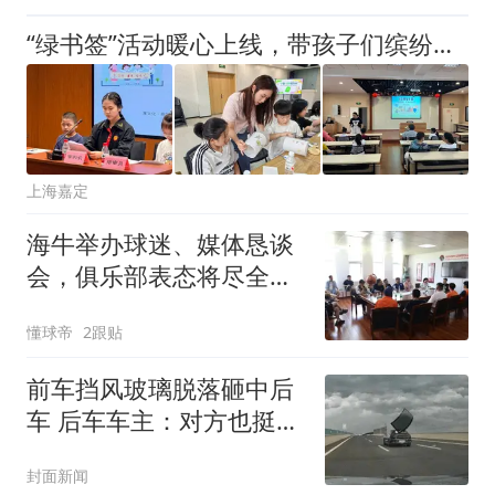
试要求
“绿书签”活动暖心上线，带孩子们缤纷过暑假
上海嘉定
海牛举办球迷、媒体恳谈
会，俱乐部表态将尽全力
完成保级目标
懂球帝
2跟贴
前车挡风玻璃脱落砸中后
车 后车车主：对方也挺冤
的
封面新闻