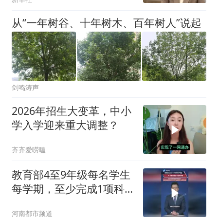
从“一年树谷、十年树木、百年树人”说起
剑鸣涛声
2026年招生大变革，中小
学入学迎来重大调整？
齐齐爱唠嗑
教育部4至9年级每名学生
每学期，至少完成1项科
学探究任务，纳入学生综
河南都市频道
合素质评价档案不另作考