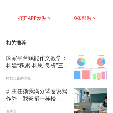
打开APP发贴
0
条跟贴
相关推荐
国家平台赋能作文教学：
构建“积累-构思-赏析”三部
曲模式
时代报告杂志社
班主任撕我满分试卷说我
作弊，我爸捐一栋楼，校
长求我回校
百晓史