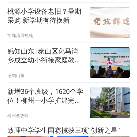
桃源小学设备老旧？暑期
采购 新学期有待换新
邯郸清晨热线
感知山东|泰山区化马湾
乡成立幼小衔接家庭教育
共同体
感知山东
新增36个班级，1620个学
位！柳州一小学扩建完
成！地址在→
柳州全攻略
致理中学学生国赛揽获三项“创新之星”