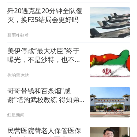
歼20遇克星20分钟全队覆
灭，换F35结局会更好吗
暮雨咋歇着
美伊停战“最大功臣”终于
曝光，不是沙特，也不是
俄罗斯，是它
你的雷达站
哥哥带钱和百条烟"感
谢"塔沟武校教练 得知弟
弟受欺负
红星新闻
民营医院替老人保管医保