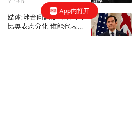
芊芊子吟
App内打开
媒体:涉台问题麦考尔与鲁
比奥表态分化 谁能代表华
盛顿
环球时报国际
媒体：巴西和阿根廷掀了
桌子 背后有一只操弄之手
新京报评论
"汉光"演习又出洋相 台军
上演"丢盔弃甲现代版"
枢密院十号
"抱冬瓜睡觉"走红 有人睡