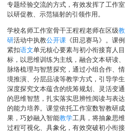
感觉全东北都在等7号
专题经验交流的方式，有效发挥了工作室
首次证实！“胶球”存在
以研促教、示范辐射的引领作用。
80后女柜员逆袭成4200亿银行副行长
学校名师工作室骨干王程程老师在区级
教
多地要求领导干部带头休假
研
活动中执教
公开课
《田忌赛马》。课例
奋进开新局 实干挑大梁
紧扣
语文
单元核心要素与初小衔接育人目
标，以思维训练为主线，融合文本研读、
脉络梳理与智慧探究，通过小组合作、情
境推演、分层品读等教学方式，引导学生
深度探究文本蕴含的统筹规划、灵活变通
的思维智慧，扎实落实思辨性阅读与表达
的能力培养。课堂依托工作室数智教研成
果，巧妙融入智能
教学
工具，将抽象思维
过程可视化、具象化，有效突破初小衔接