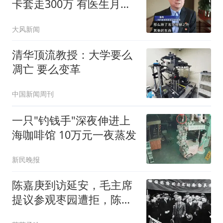
卡套走300万 有医生月入
超6万
大风新闻
清华顶流教授：大学要么
凋亡 要么变革
中国新闻周刊
一只"钓钱手"深夜伸进上
海咖啡馆 10万元一夜蒸发
新民晚报
陈嘉庚到访延安，毛主席
提议参观枣园遭拒，陈：
我今天是来吃饭的