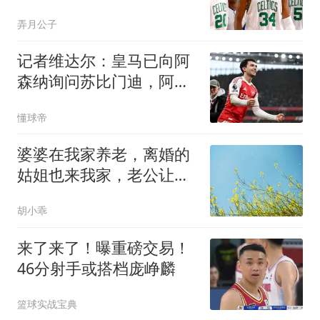
仅第6，马刺GDP进前3
弄月公子
记者维达尔：皇马已向阿
森纳询问苏比门迪，阿森
纳要价9000万欧
懂球帝
婆婆在我家养老，离婚的
姑姐也来我家，老公让我
大度，我收拾东西走人
胡小乖
来了来了！曝重磅交易！
46分射手或搭档庞峥麟
篮球实战宝典