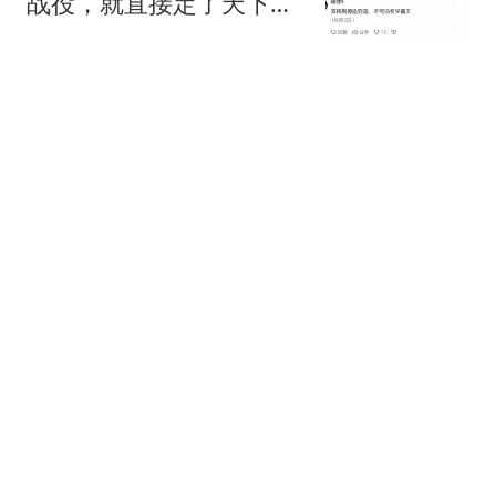
战役，就直接定了天下了
呢
贱议你读史
6局激战2-4失利！陈幸同
无缘横滨冠军赛冠军，张
本美和主场夺冠
全景体育V
她太强！国乒再输日本 张
本美和4-2王艺迪 晋级决
赛 国乒无缘包揽
江淮风物志
“白海豚”登陆，又一新台
风生成！香港刷新1884年
来最热纪录
珠海发布