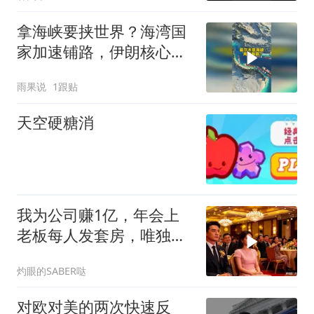
拿海峡要挟世界？海湾国
家加速铺路，伊朗核心筹
码面临消解！
雨果说
1跟贴
天空硬糖消
我为公司赚1亿，年会上
老板每人发套房，唯独给
我一箱苹果，晚上
灼眼的SABER哒
对欧对美的两次快速反