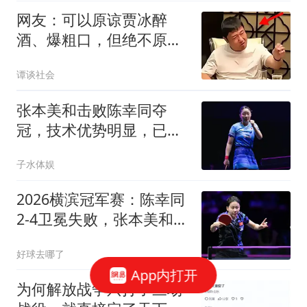
网友：可以原谅贾冰醉
酒、爆粗口，但绝不原
谅“饭局上的叛徒”，当时
谭谈社会
粗口内容被扒，贾冰回应
很诚恳，多数网友很同
张本美和击败陈幸同夺
情！
冠，技术优势明显，已成
为顶尖选手
子水体娱
2026横滨冠军赛：陈幸同
2-4卫冕失败，张本美和战
胜国乒3将夺冠
好球去哪了
App内打开
为何解放战争只打了三场