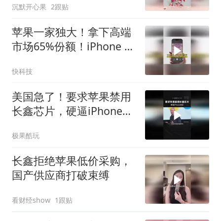
沉默开心果
2跟贴
苹果一家独大！拿下高端
市场65%份额！iPhone 17
系列扛起销量大旗
快科技
美国急了！要求苹果禁用
长鑫芯片，硬逼iPhone涨
价
极果酷玩
长鑫拒绝苹果低价采购，
国产供应商打破束缚
看财经show
1跟贴