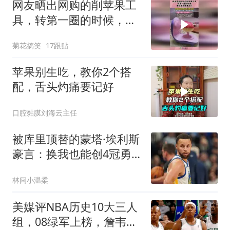
网友晒出网购的削苹果工
具，转第一圈的时候，本
想退货结果还行！
菊花搞笑
17跟贴
苹果别生吃，教你2个搭
配，舌头灼痛要记好
口腔黏膜刘海云主任
被库里顶替的蒙塔·埃利斯
豪言：换我也能创4冠勇
士王朝
林间小温柔
美媒评NBA历史10大三人
组，08绿军上榜，詹韦波