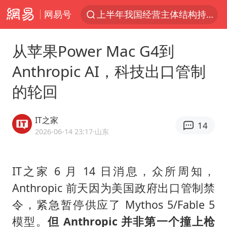
网易号
上半年我国经营主体结构持续优化
于东来回应胖东来近25年老店年底关闭
从苹果Power Mac G4到
《披荆斩棘2026》阵容官宣
Anthropic AI，科技出口管制
中国籍豪华游艇富商之子在泰国被杀
的轮回
白海豚北上或致京津冀暴雨
美将每月供乌爱国者拦截导弹
IT之家
14
《龙餐馆》 冲奖
2026-06-14 23:17
·山东
世界第1特鲁姆普斯诺克中国赛一轮游
上门女婿出轨女邻居多年被判重婚罪
IT之家 6 月 14 日消息，众所周知，
Anthropic 前天因为美国政府出口管制禁
新疆一婚礼线上邀请引热议
令，紧急暂停供应了 Mythos 5/Fable 5
香港刷新1884年以来最高气温纪录
模型。
但 Anthropic 并非第一个撞上枪