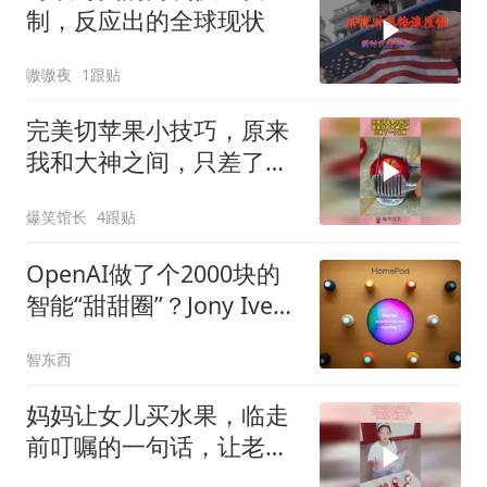
制，反应出的全球现状
嗷嗷夜
1跟贴
完美切苹果小技巧，原来
我和大神之间，只差了一
个工具！
爆笑馆长
4跟贴
OpenAI做了个2000块的
智能“甜甜圈”？Jony Ive操
刀，或今年亮相明年开卖
智东西
妈妈让女儿买水果，临走
前叮嘱的一句话，让老板
差点报警