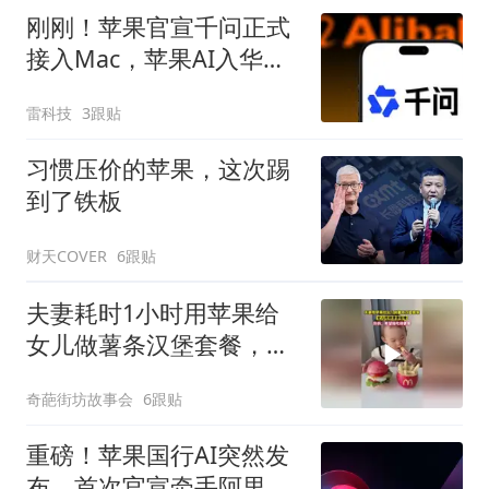
刚刚！苹果官宣千问正式
接入Mac，苹果AI入华迈
出关键一步
雷科技
3跟贴
习惯压价的苹果，这次踢
到了铁板
财天COVER
6跟贴
夫妻耗时1小时用苹果给
女儿做薯条汉堡套餐，希
望女儿能吃得健康！！！
奇葩街坊故事会
6跟贴
重磅！苹果国行AI突然发
布，首次官宣牵手阿里，