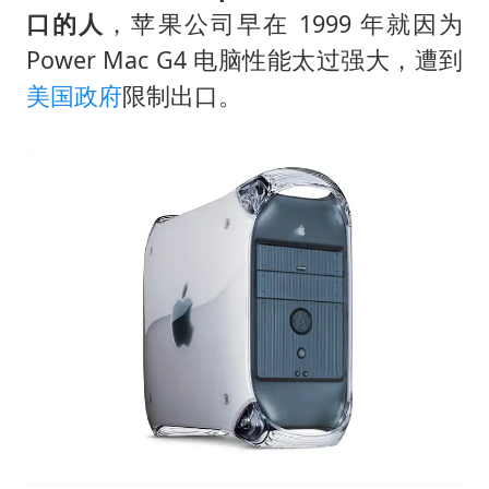
国足U17与阿森纳决赛取消 并列冠军
口的人
，苹果公司早在 1999 年就因为
构建更高水平的全民健身公共服务体系
Power Mac G4 电脑性能太过强大，遭到
云南一男子胃中取出180颗铁钉
美国政府
限制出口。
景区回应“麦积山石窟看完需2000元”
曹颖儿子首次演长剧
以军士兵把枪口对准中国记者
奋力开创中国式现代化建设新局面