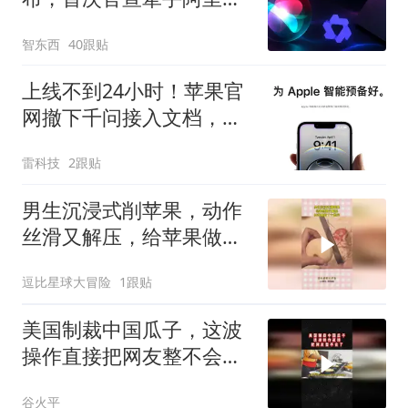
Mac用上千问了
智东西
40跟贴
上线不到24小时！苹果官
网撤下千问接入文档，国
行AI又跳票了？
雷科技
2跟贴
男生沉浸式削苹果，动作
丝滑又解压，给苹果做了
个抛光！
逗比星球大冒险
1跟贴
美国制裁中国瓜子，这波
操作直接把网友整不会了
02
谷火平