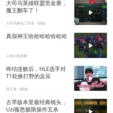
大司马英雄联盟赏金赛，
魔王翻车了！
大司马解说工作室
1跟贴
真假神王哈哈哈哈哈哈哈
人间小惬意啊
终结连败后，HLE选手对
T1轮换打野的反应
囧王者
4跟贴
古早版本里最经典镜头，
Uzi薇恩极限操作五杀