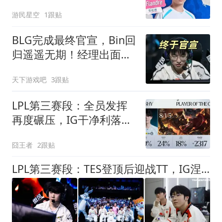
游民星空
1跟贴
BLG完成最终官宣，Bin回
归遥遥无期！经理出面发
话：队内并无矛盾
天下游戏吧
3跟贴
LPL第三赛段：全员发挥
再度碾压，IG干净利落横
扫LNG
囧王者
2跟贴
LPL第三赛段：TES登顶后迎战TT，IG涅槃组再遇LNG！