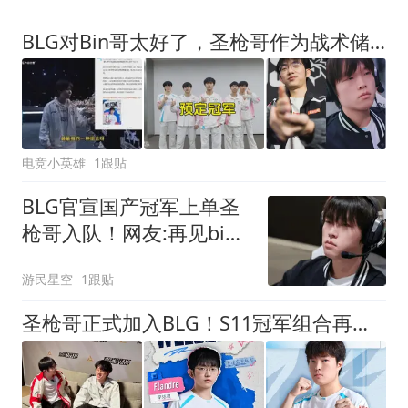
BLG对Bin哥太好了，圣枪哥作为战术储备加入，BLG提前预定冠军？
电竞小英雄
1跟贴
BLG官宣国产冠军上单圣
枪哥入队！网友:再见bin
大哥
游民星空
1跟贴
圣枪哥正式加入BLG！S11冠军组合再续前缘！Bin归期未定！