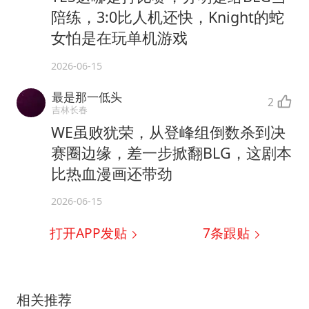
陪练，3:0比人机还快，Knight的蛇
女怕是在玩单机游戏
2026-06-15
最是那一低头
2
吉林长春
WE虽败犹荣，从登峰组倒数杀到决
赛圈边缘，差一步掀翻BLG，这剧本
比热血漫画还带劲
2026-06-15
打开APP发贴
7
条跟贴
相关推荐