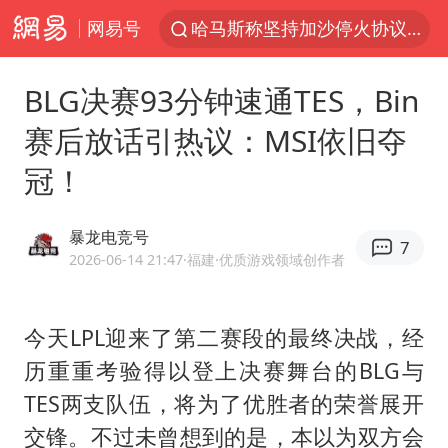
网易号
哈马斯称坚持加沙停火协议路线图
白海豚对华东华北影响会大于巴威
BLG决赛93分钟速通TES，Bin
浙江近300条预警生效中 今夜大部暴雨
赛后放话引热议：MSI依旧夺
独闯南太行的失联女生最后轨迹已确认
冠！
全球最大级别运输船通过长江大桥
香港刷新1884年以来最高气温纪录
暴龙电竞号
7
央视新主播李秋莹母校发文祝贺
2026-06-14 21:47
·福建
·优质游戏领域创作者
上门女婿出轨女邻居多年被判重婚罪
上海全力守护市民“菜篮子”
今天LPL迎来了第二赛段的最终决战，经
历重重考验得以登上决赛舞台的BLG与
国足U17与阿森纳决赛取消 并列冠军
TES两支队伍，将为了优胜者的荣誉展开
以军士兵把枪口对准中国记者
交锋。不过未曾想到的是，本以为双方会