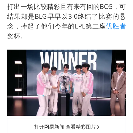
暑期研学游升温 在旅途中增长知识
打出一场比较精彩且有来有回的BO5，可
猫咪过火把节被抹成黑猫
结果却是BLG早早以3-0终结了比赛的悬
BLG经理辟谣Bin离队
念，捧起了他们今年的LPL第二座
优胜者
曹颖儿子首次演长剧
奖杯。
总书记点赞的非遗苗绣焕发新生机
打开网易新闻 查看精彩图片