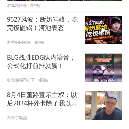
游戏馬蹄铁
2跟贴
9527风波：断奶骂娘，吃
完饭砸锅！河池表态
游手好闲咻咻
4跟贴
BLG战胜EDG队内语音，
公式化打前排就赢！
电竞嘴强司机哥
6跟贴
8月4日董路宣示主权：以
后2034杯外卡除了我以
外，谁也不能发放
布布丁动漫