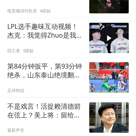
电竞嘴强司机哥
4跟贴
LPL选手趣味互动视频！
杰克：我觉得Zhuo是我世
界上遇过最好的辅助
囧王者
3跟贴
第84分钟扳平，第93分钟
绝杀，山东泰山绝境翻
盘，成功逆袭
足球狗说
不是戏言！活捉赖清德箭
在弦上？美上将：留给他
的余地已不多了！
最新声音