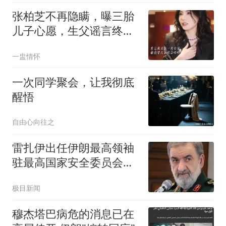
张柏芝不再隐瞒，曝三胎
儿子心愿，生父谣言终于
澄清 谢霆锋心情差
一盅情怀
一次同学聚会，让我彻底
醒悟
自由心向往之
雷扎伊出任伊朗最高领袖
驻最高国家安全委员会代
表
极目新闻
穆杰塔巴病危的消息已在