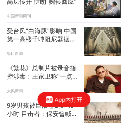
高层传开 伊朗"婉转回应"
中国新闻周刊
受台风"白海豚"影响 中国
第一高楼千吨阻尼器摆动
明显
极目新闻
《繁花》总制片被录音指
控涉毒：王家卫称"一点够
了"
大风新闻
App内打开
9岁男孩被巨浪卷走近48
小时 目击者：保安曾喊话
劝阻
大风新闻