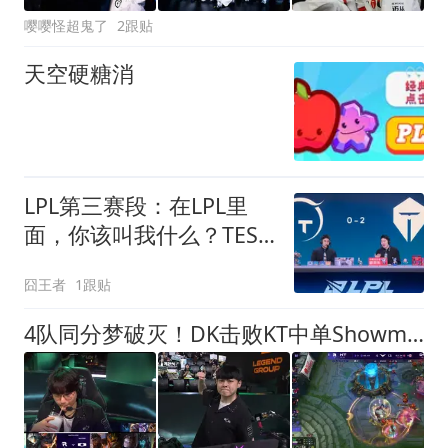
嘤嘤怪超鬼了
2跟贴
天空硬糖消
LPL第三赛段：在LPL里
面，你该叫我什么？TES
直落两局横扫TT
囧王者
1跟贴
4队同分梦破灭！DK击败KT中单Showmaker做出经典动作