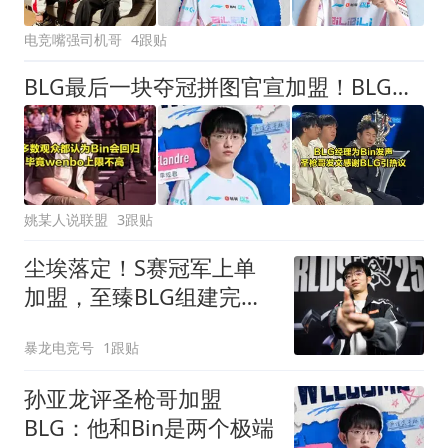
电竞嘴强司机哥
4跟贴
BLG最后一块夺冠拼图官宣加盟！BLG经理为Bin发声，圣枪哥感谢BLG
姚某人说联盟
3跟贴
尘埃落定！S赛冠军上单
加盟，至臻BLG组建完
成，昔日老队友重聚
暴龙电竞号
1跟贴
孙亚龙评圣枪哥加盟
BLG：他和Bin是两个极端