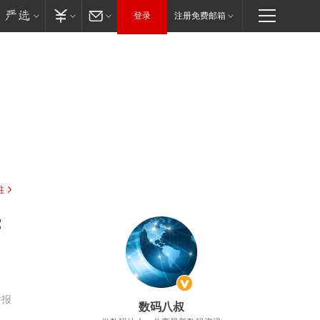
登录
注册免费邮箱
驻
苦
举报
数码八叔