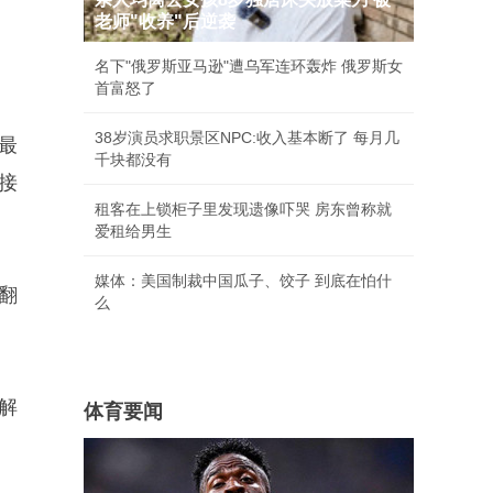
老师"收养"后逆袭
名下"俄罗斯亚马逊"遭乌军连环轰炸 俄罗斯女
首富怒了
38岁演员求职景区NPC:收入基本断了 每月几
卓最
千块都没有
接
租客在上锁柜子里发现遗像吓哭 房东曾称就
爱租给男生
媒体：美国制裁中国瓜子、饺子 到底在怕什
翻
么
，解
体育要闻