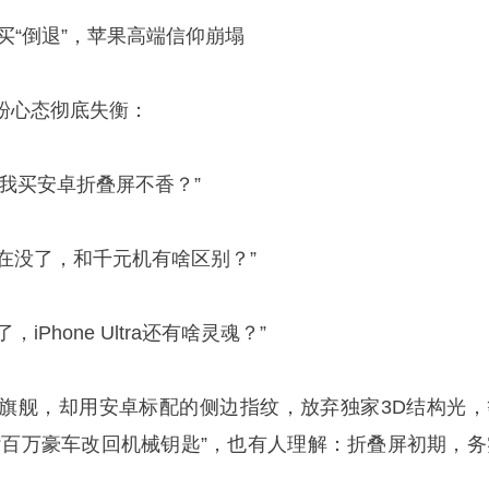
元买“倒退”，苹果高端信仰崩塌
粉心态彻底失衡：
纹，我买安卓折叠屏不香？”
，现在没了，和千元机有啥区别？”
了，iPhone Ultra还有啥灵魂？”
顶级旗舰，却用安卓标配的侧边指纹，放弃独家3D结构光，
“百万豪车改回机械钥匙”，也有人理解：折叠屏初期，务