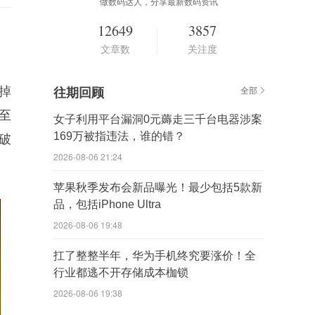
做数码达人，分享最新数码资讯
12649
3857
文章数
关注度
砍掉
往期回顾
全部
X至
女子利用平台漏洞0元薅走三千台电器涉案
169万被指违法，谁的错？
体破
2026-08-06 21:24
苹果秋季发布会新品曝光！最少包括5款新
品，包括iPhone Ultra
2026-08-06 19:48
扛了整整半年，华为手机终究要涨价！全
行业都逃不开存储成本枷锁
2026-08-06 19:38