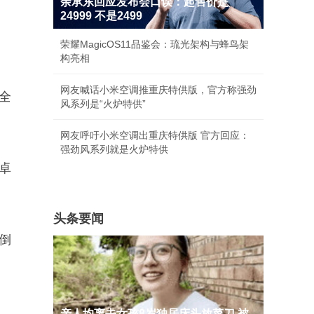
余承东回应发布会口误：起售价是
24999 不是2499
荣耀MagicOS11品鉴会：琉光架构与蜂鸟架
构亮相
网友喊话小米空调推重庆特供版，官方称强劲
屏全
风系列是“火炉特供”
网友呼吁小米空调出重庆特供版 官方回应：
强劲风系列就是火炉特供
卓
头条要闻
开倒
亲人均离去女孩8岁独居床头放菜刀 被