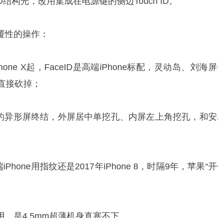
3D结构光，改用集成在电源键的侧边Touch ID。
覆性的操作：
7年iPhone X起，FaceID是高端iPhone标配，灵动岛、刘海
a直接砍掉；
10年的异形屏终结，外屏居中单挖孔、内屏左上角挖孔，和安
Phone用指纹还是2017年iPhone 8，时隔9年，苹果“
，是4.5mm超薄机身真塞不下