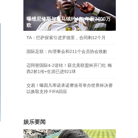
曝维尼修斯与皇马续约4年 年薪2400万
欧
TA：巴萨探索引进罗德里，合同剩12个月
国际足联：向理事会和211个会员协会致歉
迈阿密国际4-2逆转！获北美联盟杯开门红 梅
西2射1传+生涯已进921球
交易！曝因凡蒂诺承诺摩洛哥举办世界杯决赛
以换取支持 FIFA回应
娱乐要闻