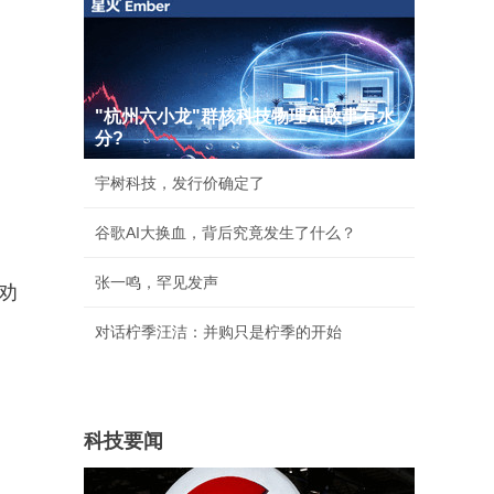
"杭州六小龙"群核科技物理AI故事有水
分?
宇树科技，发行价确定了
谷歌AI大换血，背后究竟发生了什么？
张一鸣，罕见发声
高劝
对话柠季汪洁：并购只是柠季的开始
科技要闻