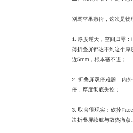
别骂苹果敷衍，这次是物
1. 厚度逆天，空间归零：iPh
薄折叠屏都达不到这个厚度
近5mm，根本塞不进；
2. 折叠屏双倍难题：内
倍，厚度彻底失控；
3. 取舍很现实：砍掉Fa
决折叠屏续航与散热痛点