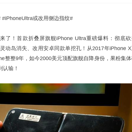
D# #iPhoneUltra或改用侧边指纹#
了！首款折叠屏旗舰iPhone Ultra重磅爆料：彻底
，灵动岛消失、改用安卓同款单挖孔！从2017年iPhone 
Phone整整9年，如今2000美元顶配旗舰自降身份，果粉集
到认输！