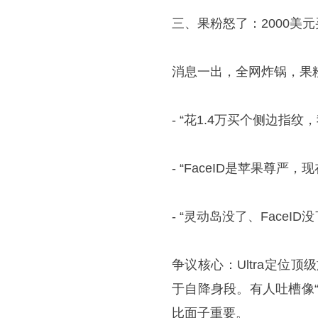
三、果粉怒了：2000美
消息一出，全网炸锅，果
- “花1.4万买个侧边指
- “FaceID是苹果尊严
- “灵动岛没了、FaceID没
争议核心：Ultra定位
于自降身段。有人吐槽像
比面子重要。