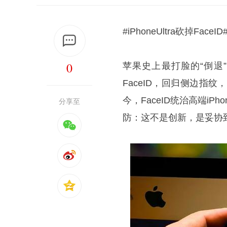
#iPhoneUltra砍掉FaceI
0
苹果史上最打脸的“倒退”来
FaceID，回归侧边指纹
今，FaceID统治高端i
分享至
防：这不是创新，是妥协