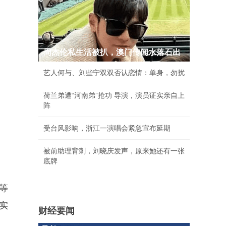
周杰伦私生活被扒，澳门传闻水落石出
艺人何与、刘些宁双双否认恋情：单身，勿扰
荷兰弟遭“河南弟”抢功 导演，演员证实亲自上
阵
受台风影响，浙江一演唱会紧急宣布延期
被前助理背刺，刘晓庆发声，原来她还有一张
底牌
等
实
财经要闻