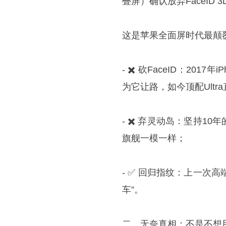
叠屏）确认放弃FaceID 
这是苹果全面屏时代最颠
- ✖️ 砍FaceID：201
为它让路，如今顶配Ultr
- ✖️ 弃灵动岛：坚持
旗舰一模一样；
- ✅ 回归指纹：上一次高端i
车”。
二、无奈真相：不是不想用