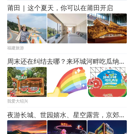
莆田 | 这个夏天，你可以在莆田开启
福建旅游
周末还在纠结去哪？来环城河畔吃瓜纳凉，沉浸式纵享音乐派对！
我爱大绍兴
夜游长城、世园嬉水、星空露营，京郊夏夜“微度假”火了