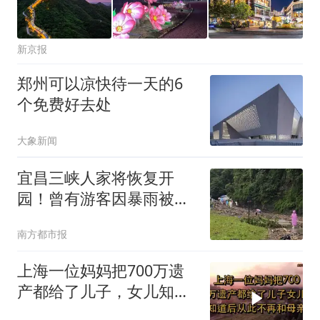
新京报
郑州可以凉快待一天的6
个免费好去处
大象新闻
宜昌三峡人家将恢复开
园！曾有游客因暴雨被
困，大巴车遇阻
南方都市报
上海一位妈妈把700万遗
产都给了儿子，女儿知道
后，从此不再和