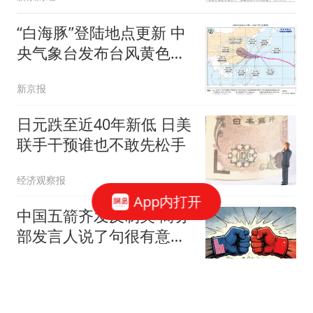
“白海豚”登陆地点更新 中
央气象台发布台风黄色预
警
新京报
日元跌至近40年新低 日美
联手干预谁也不敢先松手
经济观察报
App内打开
中国五箭齐发反制美 商务
部发言人说了句很有意思
的话
现代快报
一场比赛没打，就获4年