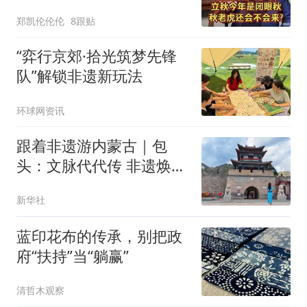
会来_
郑凯伦伦伦
8跟贴
“弈行京郊·拾光筑梦先锋
队”解锁非遗新玩法
环球网资讯
跟着非遗游内蒙古｜包
头：文脉代代传 非遗焕新
彩
新华社
蓝印花布的传承，别把政
府“扶持”当“躺赢”
清哲木观察