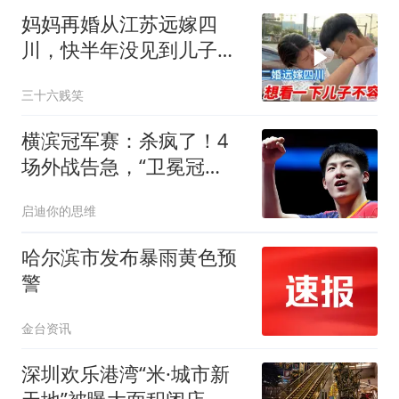
妈妈再婚从江苏远嫁四
川，快半年没见到儿子
了，两边牵挂两头难啊
三十六贱笑
横滨冠军赛：杀疯了！4
场外战告急，“卫冕冠
军”大战法国猛将
启迪你的思维
哈尔滨市发布暴雨黄色预
警
金台资讯
深圳欢乐港湾“米·城市新