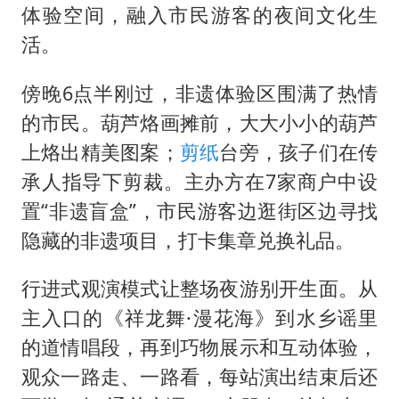
体验空间，融入市民游客的夜间文化生
活。
傍晚6点半刚过，非遗体验区围满了热情
的市民。葫芦烙画摊前，大大小小的葫芦
上烙出精美图案；
剪纸
台旁，孩子们在传
承人指导下剪裁。主办方在7家商户中设
置“非遗盲盒”，市民游客边逛街区边寻找
隐藏的非遗项目，打卡集章兑换礼品。
行进式观演模式让整场夜游别开生面。从
主入口的《祥龙舞·漫花海》到水乡谣里
的道情唱段，再到巧物展示和互动体验，
观众一路走、一路看，每站演出结束后还