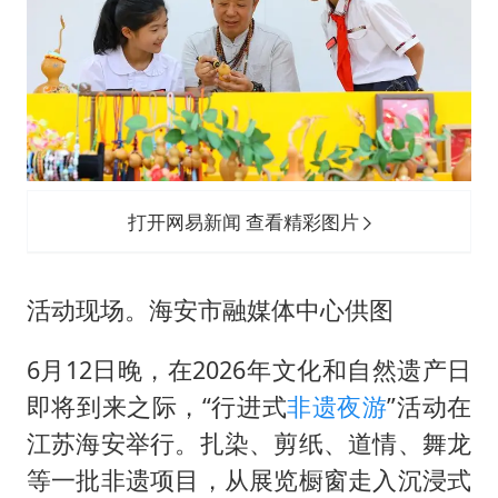
女子利用漏洞0元薅走3000多件家电
金饰克价大幅跳涨
关之琳否认与27岁模特的恋情
多地要求领导干部带头休假
对话重庆地铁吐血女孩
奋进开新局 实干挑大梁
打开网易新闻 查看精彩图片
活动现场。海安市融媒体中心供图
6月12日晚，在2026年文化和自然遗产日
即将到来之际，“行进式
非遗夜游
”活动在
江苏海安举行。扎染、剪纸、道情、舞龙
等一批非遗项目，从展览橱窗走入沉浸式