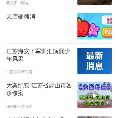
我很乖
8跟贴
天空硬糖消
江苏海安：军训汇演展少
年风采
中国教育新闻网
大案纪实-江苏省昆山市凶
杀惨案
拥抱抵不过时光