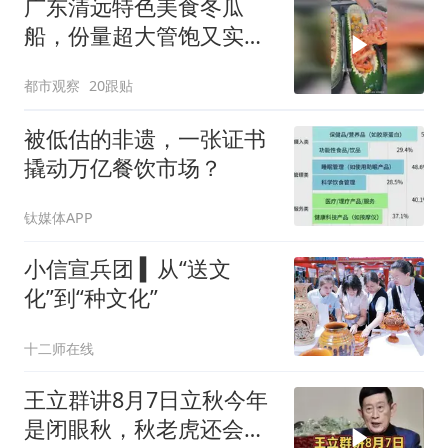
广东清远特色美食冬瓜
船，份量超大管饱又实
在，网友：一餐吃完一个
都市观察
20跟贴
冬瓜餐也是蛮厉害的
被低估的非遗，一张证书
撬动万亿餐饮市场？
钛媒体APP
小信宣兵团 ▍从“送文
化”到“种文化”
十二师在线
王立群讲8月7日立秋今年
是闭眼秋，秋老虎还会不