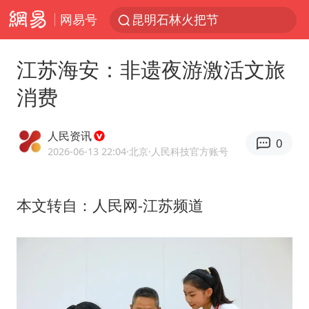
网易号
昆明石林火把节
我国编制完成新版全月地质图
江苏海安：非遗夜游激活文旅
宇树科技发行价格150.80元/股
消费
江钨装备：无注入矿山资产安排
台风白海豚即将进入48小时警戒线
人民资讯
0
官方回应献血屋不让市民入内躲雨
2026-06-13 22:04
·北京
·人民科技官方账号
郑国霖回应去景区上班被保安拦下
本文转自：人民网-江苏频道
80后女柜员逆袭成4200亿银行副行长
感觉全东北都在等7号
中央气象台发布台风黄色预警
扎哈罗娃批广岛市长不提美国原子弹