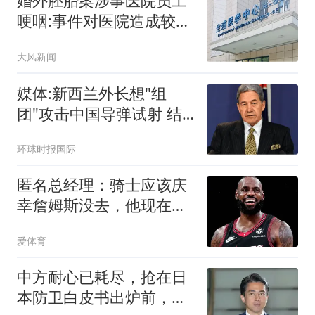
婚外胚胎案涉事医院员工
哽咽:事件对医院造成较大
冲击
大风新闻
媒体:新西兰外长想"组
团"攻击中国导弹试射 结
果被打脸
环球时报国际
匿名总经理：骑士应该庆
幸詹姆斯没去，他现在对
球队没什么影响力
爱体育
中方耐心已耗尽，抢在日
本防卫白皮书出炉前，解