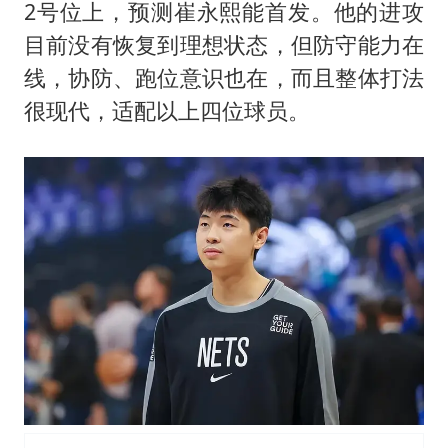
2号位上，预测崔永熙能首发。他的进攻
目前没有恢复到理想状态，但防守能力在
线，协防、跑位意识也在，而且整体打法
很现代，适配以上四位球员。