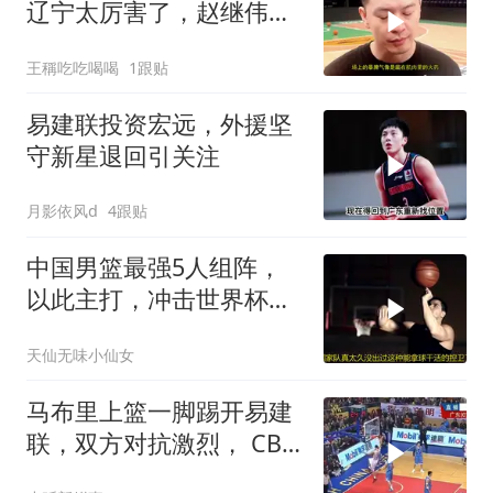
辽宁太厉害了，赵继伟付
豪冲冠！
王稱吃吃喝喝
1跟贴
易建联投资宏远，外援坚
守新星退回引关注
月影依风d
4跟贴
中国男篮最强5人组阵，
以此主打，冲击世界杯晋
级有望
天仙无味小仙女
马布里上篮一脚踢开易建
联，双方对抗激烈， CBA
最顶级的京粤大战