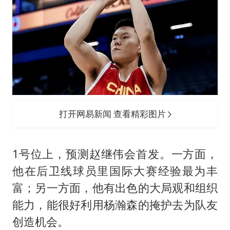
打开网易新闻 查看精彩图片
1号位上，预测
赵继伟
会首发。一方面，
他在后卫线球员里国际大赛经验最为丰
富；另一方面，他有出色的大局观和组织
能力，能很好利用杨瀚森的掩护去为队友
创造机会。