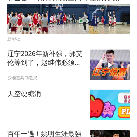
新华社
辽宁2026年新补强，郭艾
伦等到了，赵继伟必须夺
冠！
沙雕道具制造局
天空硬糖消
百年一遇！姚明生涯最强