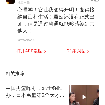
江西南昌
心理学！它让我变得开明！变得接
纳自己和生活！虽然还没有正式出
师，但是通过沟通就能够感染到其
他人！
2026-06-13
打开APP发贴
21
条跟贴
相关推荐
中国男篮咋办，郭士强咋
办，日本男篮第2个天才
重大决定！