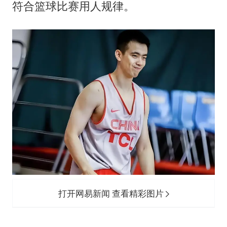
符合篮球比赛用人规律。
打开网易新闻 查看精彩图片