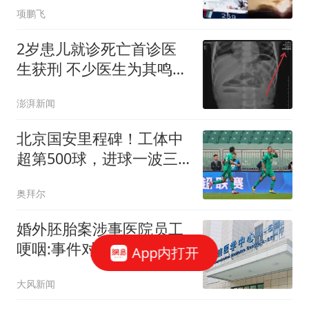
项鹏飞
2岁患儿就诊死亡首诊医
生获刑 不少医生为其鸣不
平
澎湃新闻
北京国安里程碑！工体中
超第500球，进球一波三
折，张玉宁破门
奥拜尔
婚外胚胎案涉事医院员工
哽咽:事件对医院造成较大
App内打开
冲击
大风新闻