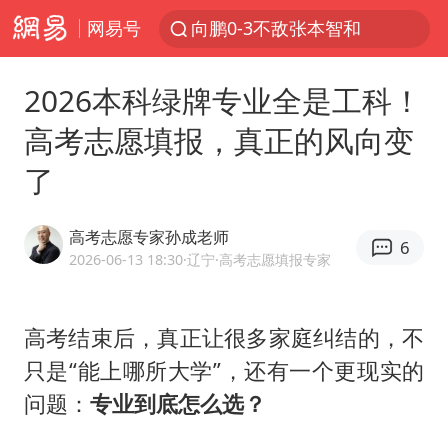
网易号
向鹏0-3不敌张本智和
百花奖开幕式
2026本科绿牌专业全是工科！
四川宜宾高县4.9级地震致1死
高考志愿填报，真正的风向变
广东雷州通报特教老师招聘违规事件
了
“新疆阿勒泰八月能滑雪”不实
刘国正说向鹏打得很窝囊
高考志愿专家孙成老师
6
我国外贸延续良好增长态势
2026-06-13 18:30
·辽宁
·高考志愿填报专家
陈幸同晋级WTT横滨冠军赛8强
国防部：中国军队坚决反制任何闹海挑衅图谋
高考结束后，真正让很多家庭纠结的，不
只是“能上哪所大学”，还有一个更现实的
宇树科技中一签需缴款7.54万元
问题：
专业到底怎么选？
两名乘客在飞机上因调节座椅起冲突