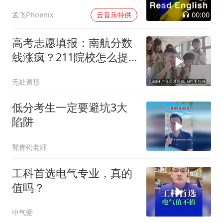
过
00:00
孟飞Phoenix
云音乐特供
高考志愿填报：南航分数
线涨疯？211院校怎么提
前锁定位次？
无处遁形
低分考生一定要避坑3大
陷阱
郭青松老师
工科首选电气专业，真的
值吗？
中气爱