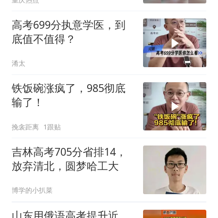
议报考军校”
高考699分执意学医，到
底值不值得？
淆太
铁饭碗涨疯了，985彻底
输了！
挽衾距离
1跟贴
吉林高考705分省排14，
放弃清北，圆梦哈工大
博学的小扒菜
山东用俄语高考提升近