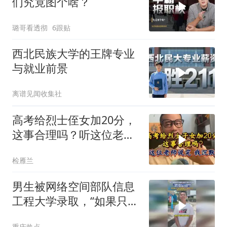
们究竟图个啥？
璐哥看透彻
6跟贴
西北民族大学的王牌专业
与就业前景
离谱见闻收集社
高考给烈士侄女加20分，
这事合理吗？听这位老师
说完，我沉默了
检雁兰
男生被网络空间部队信息
工程大学录取，“如果只是
为了个人的利益那么不建
重庆热点