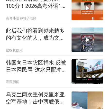
100分！2026高考外语121
分学生有话说！
高考小语种慧子老师
此后我们将看到越来越多
的有文化的人，成为文化
艺术工作者
星探长娱乐
韩国向日本灾区捐水 反被
日本网民骂"这水只配冲马
桶"
澎湃新闻
乌克兰两次重创克里米亚
空军基地！击中两艘俄罗
斯军船