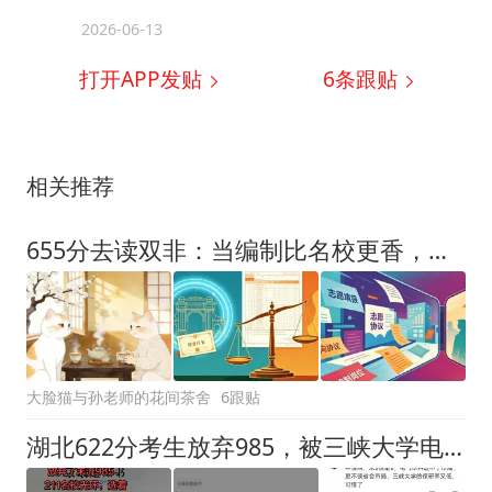
2026-06-13
打开APP发贴
6
条跟贴
相关推荐
655分去读双非：当编制比名校更香，高考志愿的逻辑变天了
大脸猫与孙老师的花间茶舍
6跟贴
湖北622分考生放弃985，被三峡大学电气工程录取，网友：人间清醒