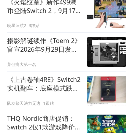
《火焰纹章》新作499港
币登陆Switch 2，9月17日
开卖但“悔棋”功能首度公
晚星归航2
3跟贴
开
摄影解谜续作《Toem 2》
官宣2026年9月29日发
售，登陆Switch 2/PC/PS5
菜但瘾大第一名
《上古卷轴4RE》Switch2
实机翻车：底座模式跌破
30帧，掌机模式卡顿更严
队友祭天法力无边
1跟贴
重
THQ Nordic商店促销：
Switch 2仅1款游戏降价，