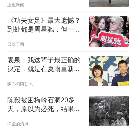
上观新闻
《功夫女足》最大遗憾？
到处都是周星驰，但一直
没有周星驰！
日落于西
袁泉：我这辈子最正确的
决定，就是在夏雨重新牵
起我手时没有甩开
暖心萌阿菇凉
陈毅被困梅岭石洞20多
天，原以为必死，结果西
安事变救了他
抑尘的清风