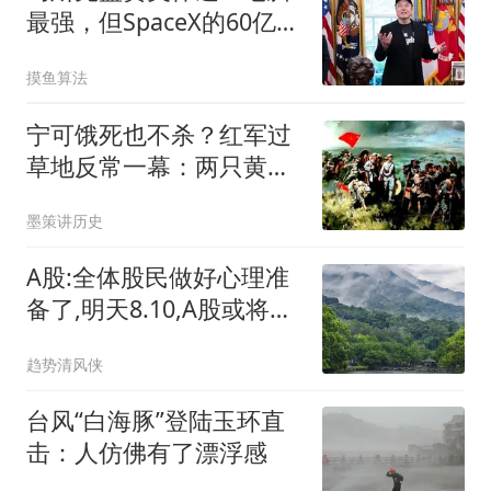
最强，但SpaceX的60亿美
元订单可能只是杯水车薪
摸鱼算法
宁可饿死也不杀？红军过
草地反常一幕：两只黄羊
换来了什么？
墨策讲历史
A股:全体股民做好心理准
备了,明天8.10,A股或将又
一次历史重演吗?
趋势清风侠
台风“白海豚”登陆玉环直
击：人仿佛有了漂浮感