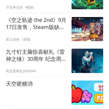
Darksiders系列创历史新
宇宙来信发
4跟贴
低
《空之轨迹 the 2nd》9月
17日发售，Steam版缺联
动特典引热议
算力游侠
1跟贴
九寸钉主脑惊喜献礼《雷
神之锤》30周年 纪念周边
发售遭秒空
有态度网友ytd3049
天空硬糖消