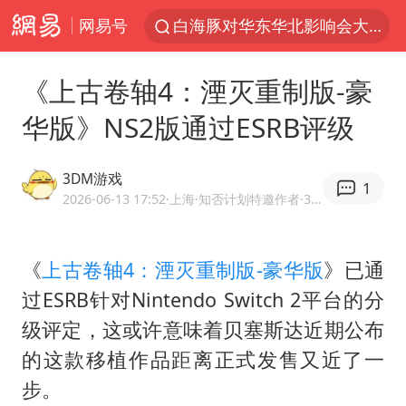
网易号
白海豚对华东华北影响会大于巴威
于东来回应胖东来近25年老店年底关闭
《上古卷轴4：湮灭重制版-豪
以拒绝“和平委员会”的加沙和平计划
华版》NS2版通过ESRB评级
全球最大级别运输船通过长江大桥
独闯南太行的失联女生最后轨迹已确认
3DM游戏
1
央视新主播李秋莹母校发文祝贺
2026-06-13 17:52
·上海
·知否计划特邀作者·3DMGAME官方网易号
上门女婿出轨女邻居多年被判重婚罪
《
上古卷轴4：湮灭重制版-豪华版
》已通
国足U17与阿森纳决赛取消 并列冠军
过ESRB针对Nintendo Switch 2平台的分
香港刷新1884年以来最高气温纪录
级评定，这或许意味着贝塞斯达近期公布
上海全力守护市民“菜篮子”
的这款移植作品距离正式发售又近了一
浙江省甬江发生2026年第1号洪水
步。