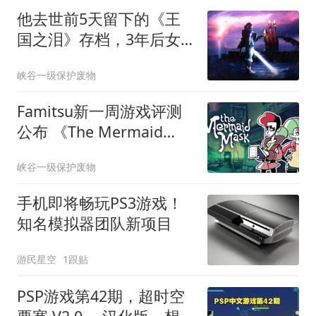
他去世前5天留下的《王
国之泪》存档，3年后女
友终于打开
峡谷一级保护废物
Famitsu新一周游戏评测
公布 《The Mermaid
Mask》等作在列
峡谷一级保护废物
手机即将畅玩PS3游戏！
知名模拟器团队新项目
游民星空
1跟贴
PSP游戏第42期，超时空