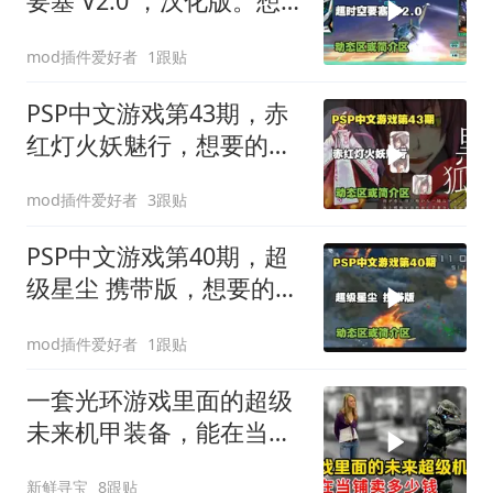
要塞 V2.0 ，汉化版。想
要的看我动态
mod插件爱好者
1跟贴
PSP中文游戏第43期，赤
红灯火妖魅行，想要的请
看简介区
mod插件爱好者
3跟贴
PSP中文游戏第40期，超
级星尘 携带版，想要的请
看我动态
mod插件爱好者
1跟贴
一套光环游戏里面的超级
未来机甲装备，能在当铺
卖多少钱？
新鲜寻宝
8跟贴