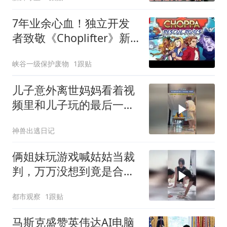
7年业余心血！独立开发
者致敬《Choplifter》新
作8月13日发售
峡谷一级保护废物
1跟贴
儿子意外离世妈妈看着视
频里和儿子玩的最后一场
游戏,内
神兽出逃日记
俩姐妹玩游戏喊姑姑当裁
判，万万没想到竟是合伙
捉弄姑姑，网友：第一句
都市观察
1跟贴
开始就知道姑姑的结果
马斯克盛赞英伟达AI电脑