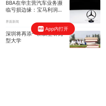
BBA在华主营汽车业务濒
临亏损边缘：宝马利润跌
幅最高
界面新闻
App内打开
深圳将再添一所新型研究
型大学
上观新闻
妻子刚去世，58岁丈母娘
就逼我娶23岁小姨子：她
比她姐更疼孩子
千秋文化
假客气最伤小孩了，这下
知道为什么走亲戚会断在