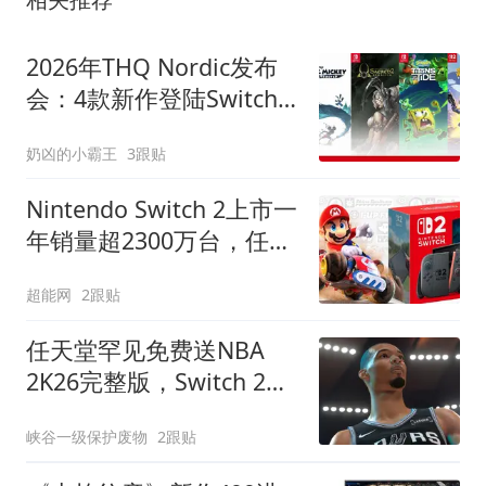
2026年THQ Nordic发布
会：4款新作登陆Switch
与Switch 2，为何让人又
奶凶的小霸王
3跟贴
惊又喜？
Nintendo Switch 2上市一
年销量超2300万台，任天
堂称优于初代机型同期表
超能网
2跟贴
现
任天堂罕见免费送NBA
2K26完整版，Switch 2玩
家可畅玩7天
峡谷一级保护废物
2跟贴