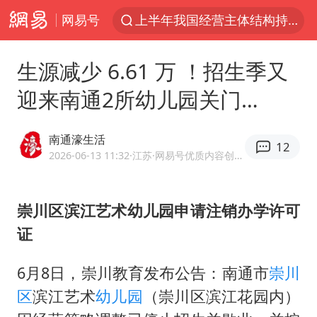
网易号
上半年我国经营主体结构持续优化
俄称边境州遭乌大规模袭击已致13伤
生源减少 6.61 万 ！招生季又
杭州机场已取消航班388架次
迎来南通2所幼儿园关门…
于东来回应胖东来近25年老店年底关闭
浙江省委书记：该停下的坚决停下来
南通濠生活
12
中国籍豪华游艇富商之子在泰国被杀
2026-06-13 11:32
·江苏
·网易号优质内容创作者
白海豚北上或致京津冀暴雨
崇川区滨江艺术幼儿园申请注销办学许可
美将每月供乌爱国者拦截导弹
证
国足U17与阿森纳决赛取消 并列冠军
10余省份将出现强风雨 局地特大暴雨
6月8日，崇川教育发布公告：南通市
崇川
世界第1特鲁姆普斯诺克中国赛一轮游
区
滨江艺术
幼儿园
（崇川区滨江花园内）