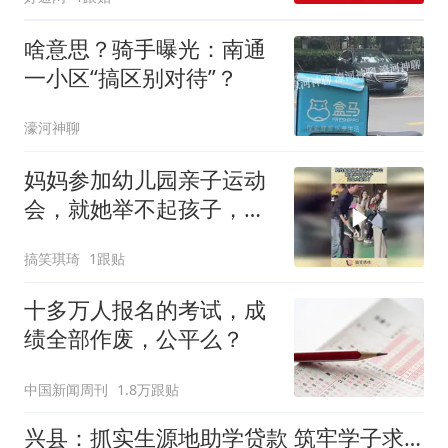
啥意思？骑手曝光：南通
一小区“搞区别对待”？
濠河神聊
妈妈参加幼儿园亲子运动
会，就她举不起孩子，这
也太尴尬了！
搞笑琪琦
1跟贴
十多万人报名的考试，成
绩全部作废，公平么？
中国新闻周刊
1.8万跟贴
兴县：抓实生源地助学贷款 筑牢学子求学保障线