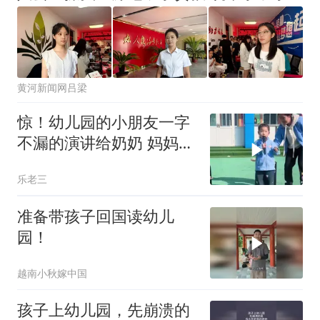
黄河新闻网吕梁
惊！幼儿园的小朋友一字
不漏的演讲给奶奶 妈妈女
神节快乐！真
乐老三
准备带孩子回国读幼儿
园！
越南小秋嫁中国
孩子上幼儿园，先崩溃的