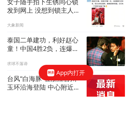
女子随手拍下生锈同心锁
发到网上 没想到锁主人回
复了
大象新闻
泰国二单建功，利好赵心
童！中国4胜2负，连爆大
冷世界第1一轮游
求球不落谛
App内打开
台风“白海豚”在浙江台州
玉环沿海登陆 中心附近最
大风力14级
新京报
超级大冷门！特鲁姆普惨
败桑坎姆一轮游，世界第