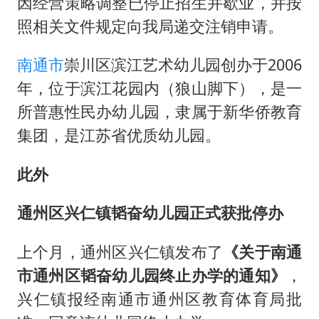
中国第1高楼阻尼器摆动明显
因经营策略调整已停止招生并歇业，并按
照相关文件规定向我局递交注销申请。
新疆一婚礼线上邀请引热议
《龙餐馆》 冲奖
南通市
崇川区滨江艺术幼儿园创办于2006
上门女婿出轨女邻居多年被判重婚罪
年，位于滨江花园内（狼山脚下），是一
构建更高水平的全民健身公共服务体系
所普惠性民办幼儿园，隶属于新华侨教育
集团，是江苏省优质幼儿园。
韩军前线部队连曝丑闻
奋力开创中国式现代化建设新局面
此外
通州区兴仁镇韬奋幼儿园正式获批停办
上个月，通州区兴仁镇发布了
《关于南通
市通州区韬奋幼儿园终止办学的通知》
，
兴仁镇报经南通市通州区教育体育局批