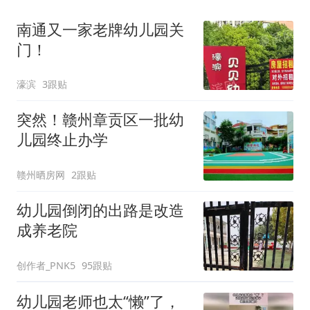
南通又一家老牌幼儿园关
门！
濠滨
3跟贴
突然！赣州章贡区一批幼
儿园终止办学
赣州晒房网
2跟贴
幼儿园倒闭的出路是改造
成养老院
创作者_PNK5
95跟贴
幼儿园老师也太“懒”了，