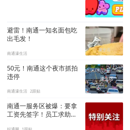
避雷！南通一知名面包吃
出毛发！
南通濠生活
50元！南通这个夜市抓拍
违停
南通濠生活
2跟贴
南通一服务区被爆：要拿
工资先签字！员工求助却
被来回推？
好通网
1跟贴