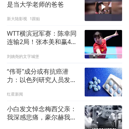
是当大学老师的爸爸
新大陆影视
1跟贴
WTT横滨冠军赛：陈幸同
连输2局！张本美和赢4
分，KO卫冕冠军？
刘姚尧的文字城堡
“伟哥”成分或有抗癌潜
力：以色列研究人员发现
西地那非或能抑制癌细胞
红星新闻
转移扩散
小白发文悼念梅西父亲：
我深感悲痛，豪尔赫我们
永远铭记你