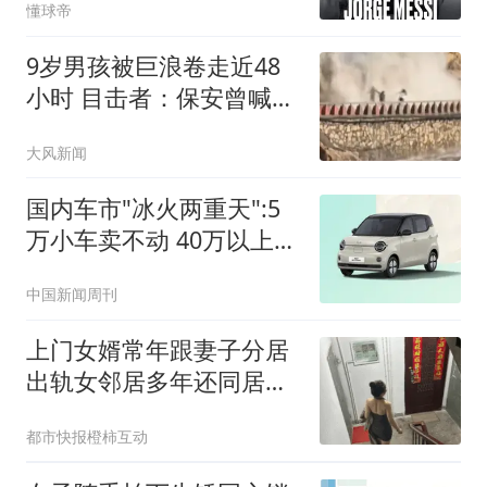
懂球帝
9岁男孩被巨浪卷走近48
小时 目击者：保安曾喊话
劝阻
大风新闻
国内车市"冰火两重天":5
万小车卖不动 40万以上的
抢购
中国新闻周刊
上门女婿常年跟妻子分居
出轨女邻居多年还同居生
子
都市快报橙柿互动