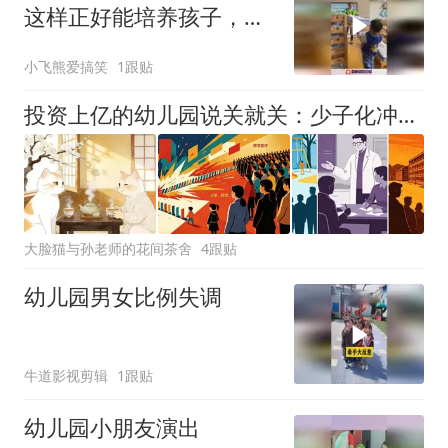
这样正好能培养孩子，独
立自主能力！
小飞熊爱搞笑
1跟贴
投资上亿的幼儿园说关就关：少子化冲击波穿过教育体系，谁先被挤出局
大脸猫与孙老师的花间茶舍
4跟贴
幼儿园男女比例失调
牛道影视剪辑
1跟贴
幼儿园小朋友演出