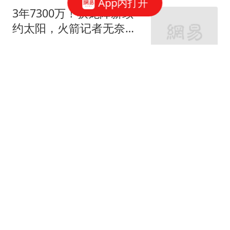
App内打开
3年7300万！狄龙降薪续
约太阳，火箭记者无奈发
声，斯通本想保他
体育火锅T
老国企职工档案全部复
审，核对内容和养老金有
关系吗
刘哥谈体育
油价调价：8月07日油价
已更新，92、95、98号汽
油价格一览
阿芒娱乐说
婚外胚胎终被销毁，政协
委员给原配支招，追究男