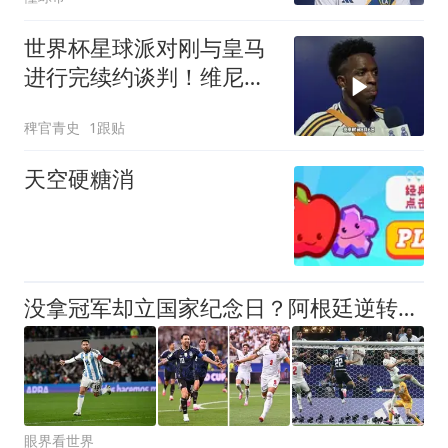
世界杯星球派对刚与皇马
进行完续约谈判！维尼修
斯清空自己社媒账号所有
稗官青史
1跟贴
帖子和个人简介！维尼修
斯
天空硬糖消
没拿冠军却立国家纪念日？阿根廷逆转英格兰，藏着最硬核足球精神
眼界看世界