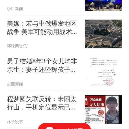
炜杰获考普斯奖，他们曾
极目新闻
在菲尔兹奖颁奖仪式后合
影
美媒：若与中俄爆发地区
战争 美军可能动用战术核
武器
环球网资讯
男子结婚8年3个女儿均非
亲生：妻子还坚称孩子是
我的
封面新闻
程梦圆失联反转：未困太
行山，手机定位显示已平
安抵冀祥新区
林子说事