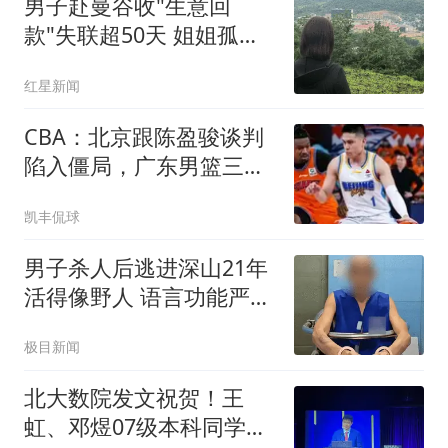
男子赴曼谷收"生意回
款"失联超50天 姐姐孤身
赴泰寻弟
红星新闻
CBA：北京跟陈盈骏谈判
陷入僵局，广东男篮三名
年轻球员获得续约，广东
凯丰侃球
小外援最新消息
男子杀人后逃进深山21年
活得像野人 语言功能严重
退化
极目新闻
北大数院发文祝贺！王
虹、邓煜07级本科同学苏