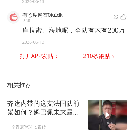
2026-06-13
有态度网友0iuIdk
22
天津
库拉索、海地呢，全队有木有200万
2026-06-13
打开APP发贴
210
条跟贴
相关推荐
齐达内带的这支法国队前
景如何？姆巴佩未来最大
对手还是亚马尔！
一个香蕉说球
5跟贴