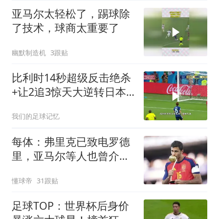
亚马尔太轻松了，踢球除
了技术，球商太重要了
幽默制造机
3跟贴
比利时14秒超级反击绝杀
+让2追3惊天大逆转日本
2018世界杯1/8决赛
我们的足球记忆
每体：弗里克已致电罗德
里，亚马尔等人也曾介绍
更衣室氛围
懂球帝
31跟贴
足球TOP：世界杯后身价