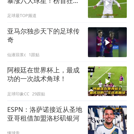
暴涨六大球星！榜首狂涨
3500万！
足球最TOP频道
亚马尔独步天下的足球传
奇
仙液琼浆c
1跟贴
阿根廷在世界杯上，最成
功的一次战术角球！
足球印象CC
29跟贴
ESPN：洛萨诺接近从圣地
亚哥租借加盟洛杉矶银河
懂球帝