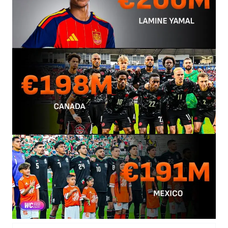
台风白海豚最新路径研判来了
船舶避风项目停工 多地全力防台风
命案逃犯躲进深山21年活得像野人
现代版摸金校尉落网查获400多枚古币
服务实体经济 财政金融打出组合拳
男子结婚8年发现3个女儿均非亲生
奋进开新局 实干挑大梁