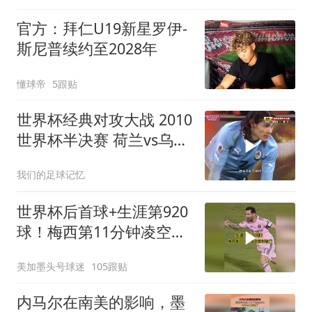
官方：拜仁U19新星罗伊-
斯尼普续约至2028年
懂球帝
5跟贴
世界杯经典对攻大战 2010
世界杯半决赛 荷兰vs乌拉
圭 弗兰 超级世界波
我们的足球记忆
世界杯后首球+生涯第920
球！梅西第11分钟凌空垫
射破门，太帅了
美加墨头号球迷
105跟贴
内马尔在南美的影响，墨