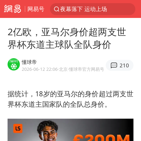
网易号
夜幕落下 运动上场
1岁宝宝碰坏纸巾盒 宝妈被索赔924元
2亿欧，亚马尔身价超两支世
台风白海豚环流面积近似13个浙江
界杯东道主球队全队身价
Meta被判支付5.67亿美元
台风白海豚逼近 暴雨大暴雨来袭
懂球帝
210
47岁妈妈突然产女 26岁女儿：很震惊
2026-06-12 22:06
·北京
·懂球帝官方网易号
OpenAI为免费用户升级GPT-5.6 Luna
据统计，18岁的亚马尔的身价超过两支世
日本广岛民众举行游行反对政府行径
界杯东道主国家队的全队总身价。
21楼高空抛物嫌疑人被拘留
实探山东最热的“中国蔬菜之乡”
女子开一天一夜空调后二氧化碳中毒