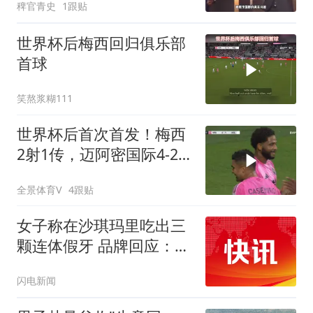
稗官青史
1跟贴
的计划！罗德里或转会巴
萨
世界杯后梅西回归俱乐部
首球
笑熬浆糊111
世界杯后首次首发！梅西
2射1传，迈阿密国际4-2
迎联盟杯开门红
全景体育V
4跟贴
女子称在沙琪玛里吃出三
颗连体假牙 品牌回应：概
率几乎为零
闪电新闻