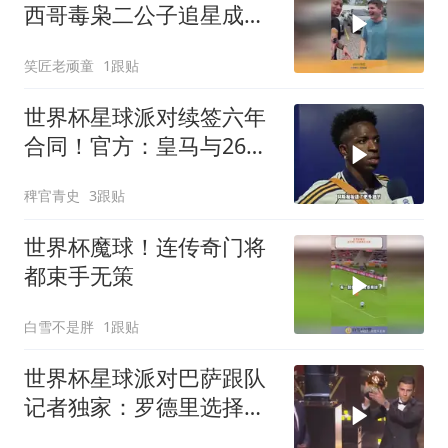
西哥毒枭二公子追星成
功，内马尔太松弛了！
笑匠老顽童
1跟贴
世界杯星球派对续签六年
合同！官方：皇马与26岁
维尼修斯完成续约，新合
稗官青史
3跟贴
同至2032年！维尼修斯续
约
世界杯魔球！连传奇门将
都束手无策
白雪不是胖
1跟贴
世界杯星球派对巴萨跟队
记者独家：罗德里选择加
盟巴萨，球员同意弗里克