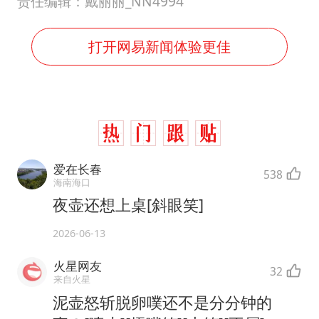
责任编辑：戴丽丽_NN4994
打开网易新闻体验更佳
爱在长春
538
海南海口
夜壶还想上桌[斜眼笑]
2026-06-13
火星网友
32
来自火星
泥壶怒斩脱卵噗还不是分分钟的