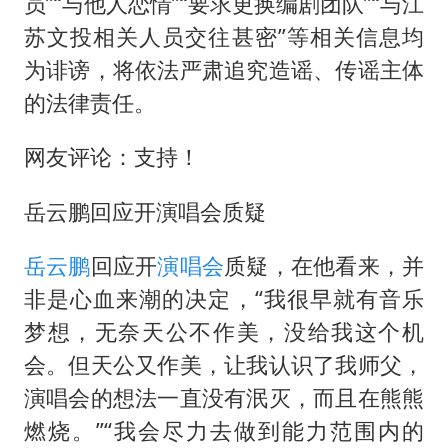
员”“与他人恋情”“要求更换编剧团队”“与江
村民谈“梅姨”：叫的其实是“媒姨”
苏文投相关人员交往甚密”等相关信息均
“深圳地面沉降致车辆损坏”不实
为诽谤，将依法严肃追究造谣、传谣主体
的法律责任。
外交部发言人就广岛核爆81周年等答记者问
感觉全东北都在等7号
网友评论：支持！
多地要求领导干部带头休假
岳云鹏回应开演唱会质疑
80后女柜员逆袭成4200亿银行副行长
奋进开新局 实干挑大梁
岳云鹏
回应开
演唱会
质疑，在他看来，并
非是心血来潮的决定，“我很早就有音乐
梦想，无奈天公不作美，没给我这个机
会。但天公又作美，让我认识了我师父，
演唱会的想法一直没有泯灭，而且在熊熊
燃烧。”“我会尽力去做到能力范围内的