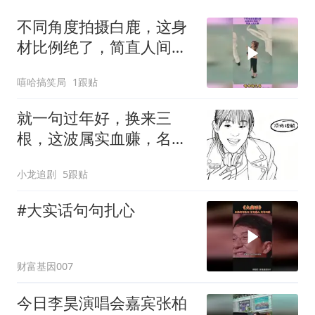
不同角度拍摄白鹿，这身
材比例绝了，简直人间尤
物
嘻哈搞笑局
1跟贴
就一句过年好，换来三
根，这波属实血赚，名场
面太搞笑！
小龙追剧
5跟贴
#大实话句句扎心
财富基因007
今日李昊演唱会嘉宾张柏