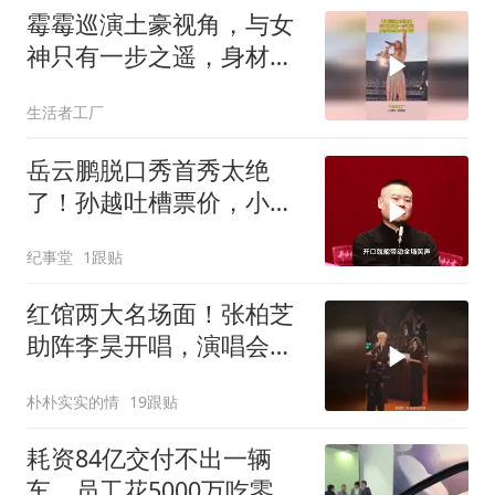
霉霉巡演土豪视角，与女
神只有一步之遥，身材比
想象中还要好
生活者工厂
岳云鹏脱口秀首秀太绝
了！孙越吐槽票价，小岳
岳靠自嘲降维打击
纪事堂
1跟贴
红馆两大名场面！张柏芝
助阵李昊开唱，演唱会超
时引全网热议
朴朴实实的情
19跟贴
耗资84亿交付不出一辆
车，员工花5000万吃零