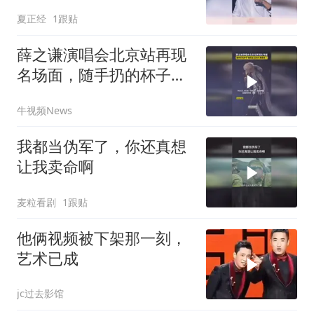
夏正经
1跟贴
薛之谦演唱会北京站再现
名场面，随手扔的杯子砸
到自己的头 表情亮了
牛视频News
我都当伪军了，你还真想
让我卖命啊
麦粒看剧
1跟贴
他俩视频被下架那一刻，
艺术已成
jc过去影馆