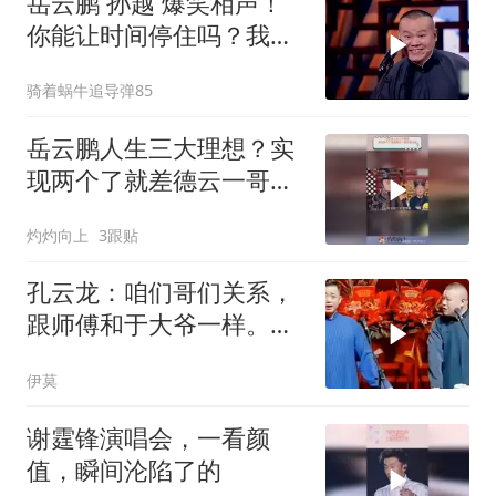
岳云鹏 孙越 爆笑相声！
你能让时间停住吗？我
能，抠电池！
骑着蜗牛追导弹85
岳云鹏人生三大理想？实
现两个了就差德云一哥位
置没坐
灼灼向上
3跟贴
孔云龙：咱们哥们关系，
跟师傅和于大爷一样。岳
云鹏：要出事
伊莫
谢霆锋演唱会，一看颜
值，瞬间沦陷了的