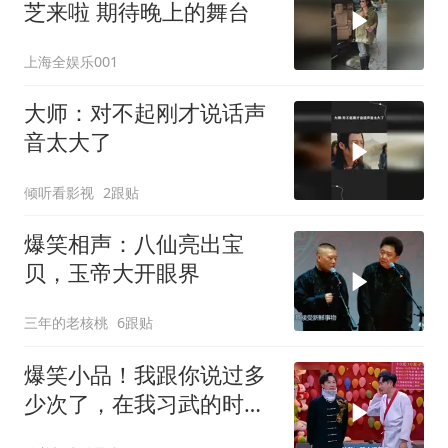
芝来啦 期待晚上的舞台
上海全娱乐001
大师：对不起刚才说话声
音太大了
倾听看影视
2跟贴
爆笑相声：八仙亮出宝
贝，玉帝大开眼界
三年的老核桃
6跟贴
爆笑小品！我跟你说过多
少次了，在我习武的时
候，不要把后背漏给我