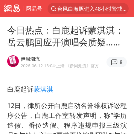
台风白海豚进入48小时警戒线
网易号
以“新”破局 首发经济点亮城市消费活力
佛得角门将亮相智利俱乐部主场
今日热点：白鹿起诉蒙淇淇；
中方回应是否在太平洋海底开采稀土
岳云鹏回应开演唱会质疑……
宇树科技发行价格150.80元/股
伊周潮流
看守所辅警收受10万获刑1年
8
2026-06-12 13:04
·上海
·《伊周潮流》官方网易号
宇树科技王兴兴身家有望超200亿元
五粮液渠道价一箱上涨近百元
白鹿起诉
蒙淇淇
CIA被曝已秘密设立古巴工作组
12日，律所公开白鹿启动名誉维权诉讼程
U17国足1分钟轰2球
序公告，白鹿工作室转发声明，称“学历
泰国一女公务员妆容引争议 本人回应
造假、番位造假、程序违规申报三级演
法国下周开始禁止未经同意的电话营销