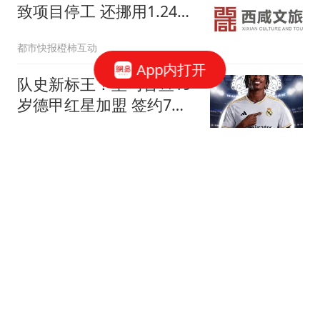
致项目停工 还挪用1.24亿
资金
都市快报橙柿互动
App内打开
队史新标王！皇马官宣19
岁德甲红星加盟 签约7年
总价1.4亿欧创纪录
我爱英超
美股存储芯片股全线大
跌：闪迪暴跌近14%，西
部数据跌超19%，SK海力
每日经济新闻
士跌6%，美光下跌近4%
｜美股开盘
韩国足坛炸裂丑闻！1年7
次性贿赂20位外籍裁判 赢
中国队也需靠裁判