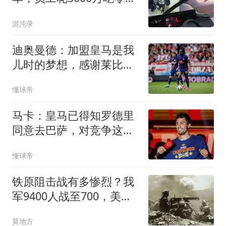
食，被央视痛批后破产
混沌录
迪奥曼德：加盟皇马是我
儿时的梦想，感谢莱比锡
促成这次转会
懂球帝
马卡：皇马已得知罗德里
同意去巴萨，对竞争这笔
交易感到悲观
懂球帝
铁原阻击战有多惨烈？我
军9400人战至700，美军
的伤亡难以想象
莫地方