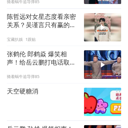
骑着蜗牛追导弹85
陈哲远对女星态度看亲密
关系？吴谨言只有赢的渴
望，白鹿互相欣赏
宝藏扒娛
1跟贴
张鹤伦 郎鹤焱 爆笑相
声！给岳云鹏打电话取
经，我的天呐，门槛这么
骑着蜗牛追导弹85
低了？
天空硬糖消