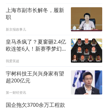
上海市副市长解冬，履新
职
新京报政事儿
皇马杀疯了？夏窗砸2.4亿
欧连签6人！新赛季梦幻
首发曝光：4新援坐镇
我爱英超
宇树科技王兴兴身家有望
超200亿元
第一财经资讯
国企拖欠3700余万工程款