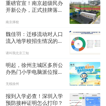
重磅官宣！南京超级民办
开新公办，正式挂牌落
地！
南京择校
魏佳羽：迁移流动对人口
流入地学校招生情况的影
响
请叫我北京三知
明起，徐州主城区多所公
办热门小学电脑派位报名
开启！
无线徐州
报到入学必查！深圳入学
预防接种证明怎么打印？