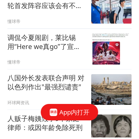
轮首发阵容应该会有不止
一个人员变化
懂球帝
调侃今夏闹剧，莱比锡
用“Here we真go”了宣布
迪奥曼德离队
懂球帝
八国外长发表联合声明 对
以色列作出"最强烈谴责"
环球网资讯
App内打开
人贩子梅姨毁了9个家庭
律师：或因年龄免除死刑