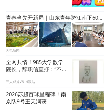
青春当先开新局｜山东青年跨江南下600公里 45.9亿EOD项目书写鲁苏协同青春故事
闪电新闻
全网共情！985大学数学
院长，辞职信直抒：“不想
干了”
三人成虎V5
4跟贴
2026苏超百球里程碑！南
京队9号王天润获
颁“100”纪念球衣