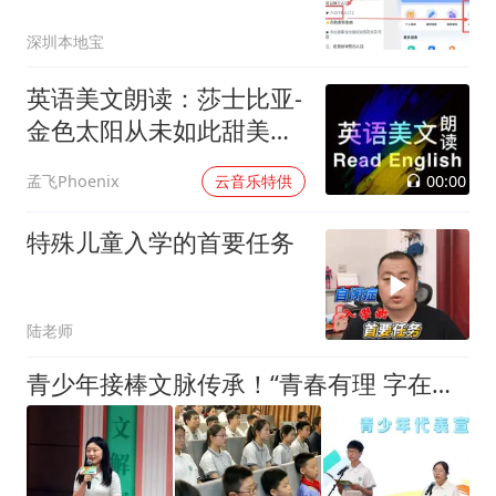
深圳本地宝
英语美文朗读：莎士比亚-
金色太阳从未如此甜美吻
过
00:00
孟飞Phoenix
云音乐特供
特殊儿童入学的首要任务
陆老师
青少年接棒文脉传承！“青春有理 字在其中”网络大思政课启动