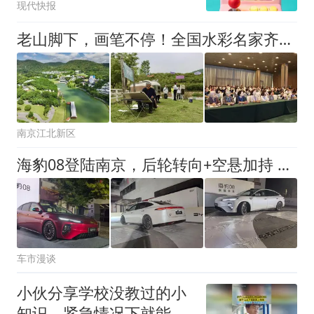
现代快报
老山脚下，画笔不停！全国水彩名家齐聚江北
南京江北新区
海豹08登陆南京，后轮转向+空悬加持 双动力选择 19.69万起售
车市漫谈
小伙分享学校没教过的小
知识，紧急情况下就能派