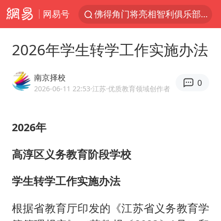
网易号
佛得角门将亮相智利俱乐部主场
中方回应是否在太平洋海底开采稀土
2026年学生转学工作实施办法
看守所辅警收受10万获刑1年
宇树科技发行价格150.80元/股
南京择校
0
CIA被曝已秘密设立古巴工作组
2026-06-11 22:53
·江苏
·优质教育领域创作者
泰国一女公务员妆容引争议 本人回应
2026年
U17国足1分钟轰2球
宇树科技王兴兴身家有望超200亿元
高淳区义务教育阶段学校
中国养老床位“三连降”
学生转学工作实施办法
27岁女子成组织卖淫集团主犯被通缉
台风白海豚影响中国已成定局
根据省教育厅印发的《江苏省义务教育学