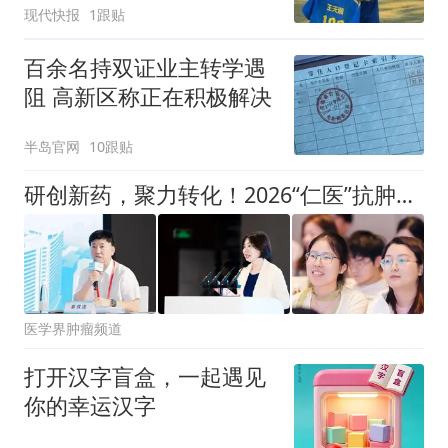
现代快报
1跟贴
百余名持双证业主转学遇
阻 高新区称正在积极解决
半岛官网
10跟贴
研创新药，聚力转化！2026“仁医”抗肿瘤创新药物临床研究大会盛大召开
医学界肿瘤频道
打开汉字盲盒，一起遇见
你的幸运汉字