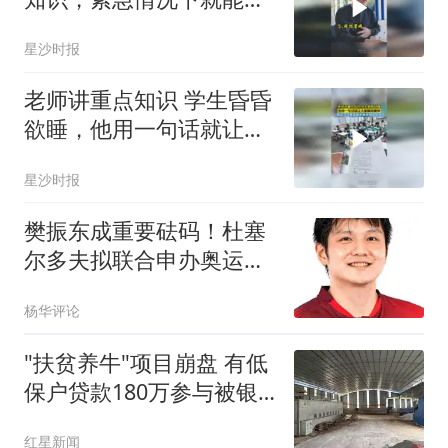
上用场，网友：脚麻甩手
星沙时报
下次必须试试
老师讲重点知识 学生昏昏
欲睡，他用一句话就让大
家瞬间精神，网友：没有
星沙时报
谁能拒绝老师的八卦
樊振东成重要砝码！杜塞
尔多夫拟联合申办奥运
会，承办乒乓球项目
杨华评论
"扶贫养牛"项目崩盘 有低
保户贷款180万参与被银
行起诉
红星新闻