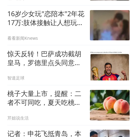
16岁少女玩"恋陪本"2年花
17万:肢体接触让人想玩多
次
看看新闻Knews
惊天反转！巴萨成功截胡
皇马，罗德里点头同意弗
里克计划
智道足球
桃子大量上市，提醒：二
者不可同吃，夏天吃桃
子，这些禁忌要牢记
芹姐说生活
记者：申花飞抵青岛，本