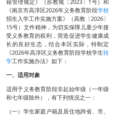
外交部发言人就广岛核爆81周年等答记者问
籍管理规定》（苏教规〔2023〕1号）和
《南京市高淳区2026年义务教育阶段
学校
贵州轮胎子公司获美国退税8136万
招生入学工作实施方案》（高教〔2026〕
法国下周开始禁止未经同意的电话营销
15号）文件精神，为切实保障儿童少年接
吉林一“温度计大楼”读数爆表
受义务教育的权利，营造促进学生健康成
多地要求领导干部带头休假
长的良好生态，结合本区实际，特制定
奋进开新局 实干挑大梁
《2026年高淳区义务教育阶段学校学生
转
学
工作实施办法》如下：
一、适用对象
适用于义务教育阶段非起始年级（一年级
和七年级除外），有下列情况之一：
（一）学生家庭户籍及居住地跨省、市、