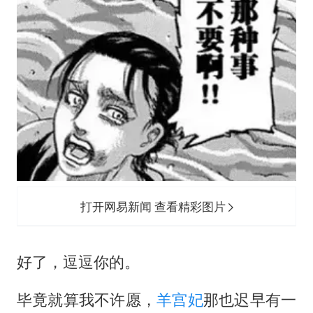
胡彦斌获《歌手2026》歌王
东航：国内客票提前14天免费退改
美股存储板块集体大跌
日本试射“战斧”导弹，国防部回应
夯实基础开新局
打开网易新闻 查看精彩图片
好了，逗逗你的。
毕竟就算我不许愿，
羊宫妃
那也迟早有一