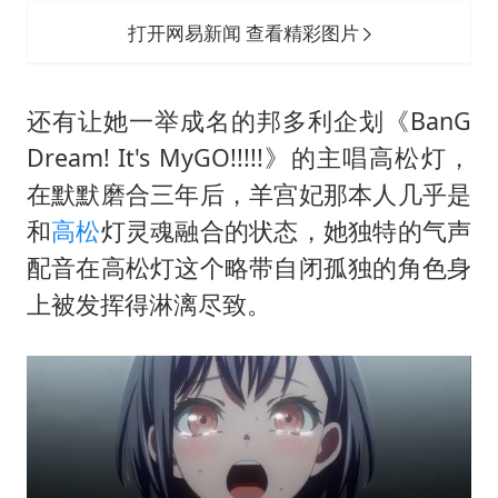
打开网易新闻 查看精彩图片
还有让她一举成名的邦多利企划《BanG
Dream! It's MyGO!!!!!》的主唱高松灯，
在默默磨合三年后，羊宫妃那本人几乎是
和
高松
灯灵魂融合的状态，她独特的气声
配音在高松灯这个略带自闭孤独的角色身
上被发挥得淋漓尽致。