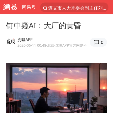
网易号
遵义市人大常委会副主任刘东明被查
夜幕落下 运动上场
钉中窥AI：大厂的黄昏
泰交通部副部长回应中国游客遭歧视
美国将对多晶硅衍生品加征15%关税
虎嗅APP
0
台风白海豚体型变大近似13个浙江面积
2026-06-11 00:48
·北京
·虎嗅APP官方网易号
1岁宝宝碰坏纸巾盒 宝妈被索赔924元
泸溪河：桃酥吃出金属牙冠视频不实
Meta被判支付5.67亿美元
台风白海豚逼近 暴雨大暴雨来袭
“空调24小时开着更省电”不实
公司“上四休三”但要降薪1000元