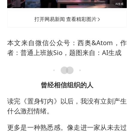
47岁妈妈突然产女 26岁女儿：很震惊
OpenAI为免费用户升级GPT-5.6 Luna
打开网易新闻 查看精彩图片
段绚竞因公牺牲 年仅44岁
日本广岛民众举行游行反对政府行径
本文来自微信公众号：西奥&Atom，作
实探山东最热的“中国蔬菜之乡”
者：普通上班族Sio，题图来自：AI生成
女子开一天一夜空调后二氧化碳中毒
船舶避风项目停工 多地全力防台风
奋进开新局 实干挑大梁
曾经相信组织的人
读完《置身钉内》以后，我没有立刻产生
什么激烈情绪。
更多是一种熟悉感。像走进一家从未去过