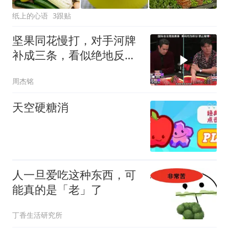
纸上的心语
3跟贴
坚果同花慢打，对手河牌
补成三条，看似绝地反
超，实为百万付款通知
周杰铭
单！
天空硬糖消
人一旦爱吃这种东西，可
能真的是「老」了
丁香生活研究所