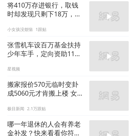
将410万存进银行，取钱
时却发现只剩下18万，银
行被员工买基金了
小女孩没烦恼
1跟贴
张雪机车设百万基金扶持
少年车手，定向资助11至
16岁少年车手
星视频
搬家报价570元临时变卦
成5060元才肯搬上楼 女子
傻眼
极目新闻
2.1万跟贴
哪一年退休的人会有养老
金补发？快来看看你符合