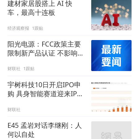
建材家居股搭上 AI 快
车，最高十连板
经济观察报
1跟贴
阳光电源：FCC政策主要
限制新产品认证 不影响已
获认证产品的销售
财联社
1跟贴
宇树科技10日开启IPO申
购 具身智能赛道迎来IPO
密集期｜深度
财联社
E45 孟岩对话李继刚：人
何以自处