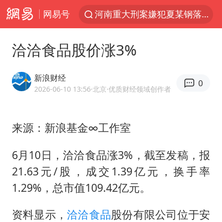
河南重大刑案嫌犯夏某钢落网
网易号
国乒女单三将晋级四强
光影经济撬动暑期消费新蓝海
洽洽食品股价涨3%
马克·艾伦退出斯诺克中国公开赛
新浪财经
0
微信又有新功能，你可以“撤回”你的撤回了！
2026-06-10 13:56
·北京
·优质财经领域创作者
新疆优化调整景区内自驾服务费
上四休三，但降薪1000元，你接受吗？
来源：新浪基金∞工作室
情侣平潭拍日出坠崖1死1伤
6月10日，洽洽食品涨3%，截至发稿，报
央视新主播李秋莹孙亚鹏亮相
21.63元/股，成交1.39亿元，换手率
酒店回应车内过夜被收150元
1.29%，总市值109.42亿元。
黄金牛市回来了吗
资料显示，
洽洽食品
股份有限公司位于安
杭州全市有序停课