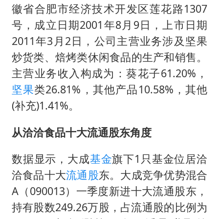
徽省合肥市经济技术开发区莲花路1307
商场现钱学森巨幅海报 负责人回应
号，成立日期2001年8月9日，上市日期
36岁男演员成景区NPC后人气爆棚
2011年3月2日，公司主营业务涉及坚果
全民健身事业高质量发展
炒货类、焙烤类休闲食品的生产和销售。
台当局重金为“台独”织“皇帝新衣”
主营业务收入构成为：葵花子61.20%，
几元成本的AI广告导致千万市值蒸发
坚果
类26.81%，其他产品10.58%，其他
(补充)1.41%。
老挝国会主席赛宋蓬逝世
夏日经济乘“热”而上 消费市场向“新”而行
从洽洽食品十大流通股东角度
乐享全民健身 共筑健康中国
数据显示，大成
基金
旗下1只基金位居洽
洽食品十大
流通股
东。大成竞争优势混合
A（090013）一季度新进十大流通股东，
持有股数249.26万股，占流通股的比例为