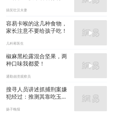
条件吗？
搞笑壮汉夫妻
容易卡喉的这几种食物，
家长注意不要给孩子吃！
儿科蒋医生
椒麻黑松露混合坚果，两
种口味我都爱！
通勤崩溃观察员
搜寻人员讲述抓捕刑案嫌
犯经过：推测其靠吃玉米
维持生存，其所藏玉米地
扬子晚报
有2米高，无人机和热成