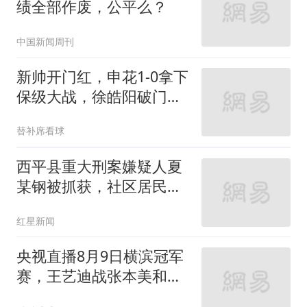
绩全部作废，公平么？
中国新闻周刊
新帅开门红，申花1-0拿下
保级大战，徐皓阳破门，
海牛又伤1名外援
替补席看球
西平县重大刑案嫌疑人夏
某钢被抓获，社区居民：
其平时从事砸墙等杂活，
红星新闻
租住在城中村
央视直播8月9日横滨冠军
赛，王艺迪战张本美和，
陈幸同对蒯曼