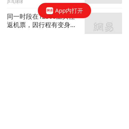
乒乓球球
App内打开
同一时段在12306上买往
返机票，因行程有变身体
患病，两小时内退票，祥
大风新闻
鹏航空扣票价75%深圳航
空全退
太乱了，亚马尔女友自
爆，尿路感染、肾脏受
损，将接受三个月治疗
西楼知趣杂谈
中国最珍贵的资源，不是
石油，不是稀土，而是北
方最常见的黄土层
心中的麦田