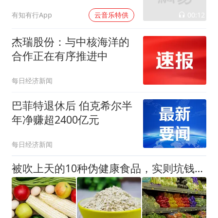
00:12
有知有行App
云音乐特供
杰瑞股份：与中核海洋的
合作正在有序推进中
每日经济新闻
巴菲特退休后 伯克希尔半
年净赚超2400亿元
每日经济新闻
被吹上天的10种伪健康食品，实则坑钱第一名，劝告父母过年别买！