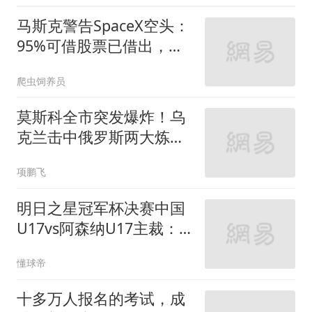
像难以识别，嫌犯被抓时
马斯克警告SpaceX空头：
状态良好但不说话
95%可借股票已借出，他
们仍加倍下注
爬虫饲养员
莫斯科全市突发爆炸！乌
克兰击中俄罗斯两大炼油
厂
项鹏飞
明日之星冠军杯决赛中国
U17vs阿森纳U17主裁：
世界杯裁判坦塔舍夫
懂球帝
十多万人报名的考试，成