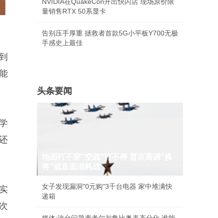
NVIDIA在QuakeCon开出快闪店 现场原价限
量销售RTX 50系显卡
告别压手厚重 拯救者首款5G小平板Y700无极
手感史上最佳
到
能
头条要闻
学
还
地面打不穿"空战"打不停 普京高调"换
将"或直面消耗战
女子发现漏洞"0元购"3千台电器 家中堆满快
实
递箱
次