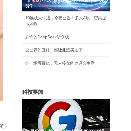
"杭州六小龙"群核科技物理AI故事有水
分?
10连板大牛股，今夜公告！多只A股，密集提
示风险
恐怖的DeepSeek斩杀线
全世界的丑鞋，都让北漂买走了
办一场亏百亿，无人接盘的奥运会生意
科技要闻
s的