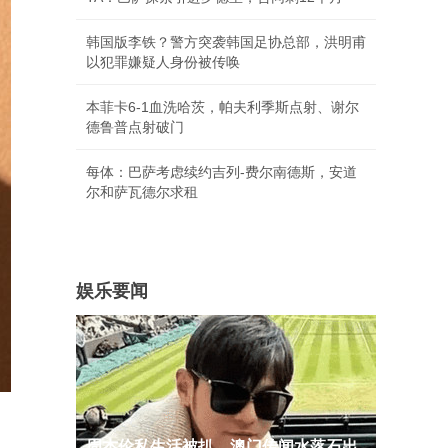
韩国版李铁？警方突袭韩国足协总部，洪明甫
以犯罪嫌疑人身份被传唤
本菲卡6-1血洗哈茨，帕夫利季斯点射、谢尔
德鲁普点射破门
每体：巴萨考虑续约吉列-费尔南德斯，安道
尔和萨瓦德尔求租
娱乐要闻
周杰伦私生活被扒，澳门传闻水落石出