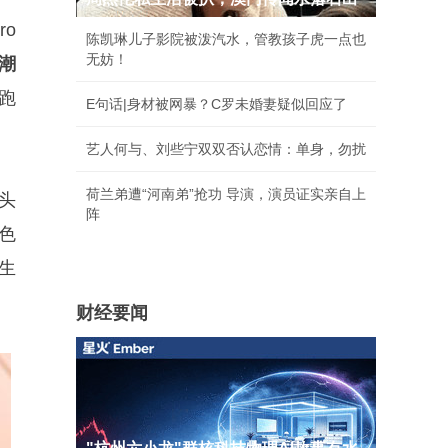
ro
陈凯琳儿子影院被泼汽水，管教孩子虎一点也
无妨！
潮
跑
E句话|身材被网暴？C罗未婚妻疑似回应了
艺人何与、刘些宁双双否认恋情：单身，勿扰
荷兰弟遭“河南弟”抢功 导演，演员证实亲自上
镜头
阵
色
生
财经要闻