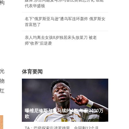
媒体:涉台问题麦考尔与鲁比奥表态分化 谁能
构
代表华盛顿
名下"俄罗斯亚马逊"遭乌军连环轰炸 俄罗斯女
首富怒了
亲人均离去女孩8岁独居床头放菜刀 被老
师"收养"后逆袭
光
体育要闻
物
红
曝维尼修斯与皇马续约4年 年薪2400万
欧
TA：巴萨探索引进罗德里，合同剩12个月