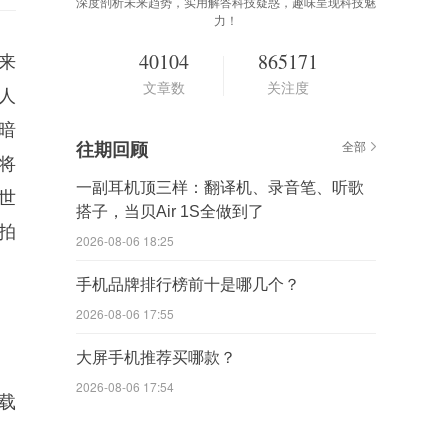
深度剖析未来趋势，实用解答科技疑惑，趣味呈现科技魅
力！
40104
865171
来
文章数
关注度
人
暗
往期回顾
全部
统将
一副耳机顶三样：翻译机、录音笔、听歌
，世
搭子，当贝Air 1S全做到了
拍
2026-08-06 18:25
手机品牌排行榜前十是哪几个？
2026-08-06 17:55
大屏手机推荐买哪款？
2026-08-06 17:54
搭载
。