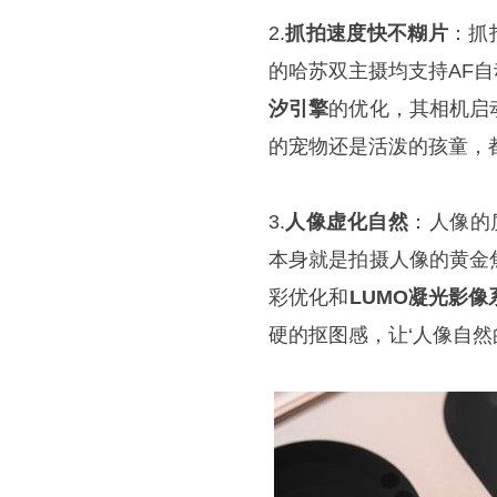
2.
抓拍速度快不糊片
：抓
的哈苏双主摄均支持AF自
汐引擎
的优化，其相机启
的宠物还是活泼的孩童，都
3.
人像虚化自然
：人像的质
本身就是拍摄人像的黄金
彩优化和
LUMO凝光影像
硬的抠图感，让‘人像自然