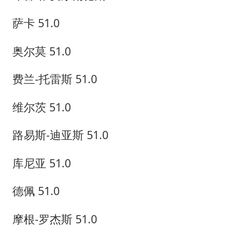
萨卡 51.0
奥尔莫 51.0
费兰-托雷斯 51.0
维尔茨 51.0
路易斯-迪亚斯 51.0
库尼亚 51.0
德佩 51.0
摩根-罗杰斯 51.0