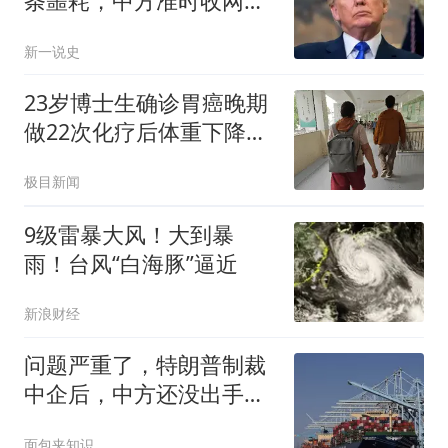
条噩耗，中方准时收网，
最大输家已浮现
新一说史
23岁博士生确诊胃癌晚期
做22次化疗后体重下降了
40斤
极目新闻
9级雷暴大风！大到暴
雨！台风“白海豚”逼近
新浪财经
问题严重了，特朗普制裁
中企后，中方还没出手，
美国25州先出手了
面包夹知识