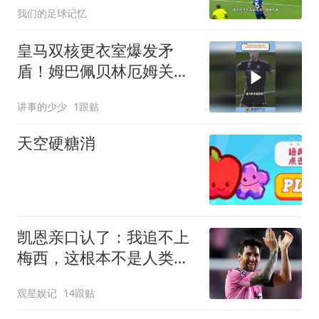
我们的足球记忆
皇马双核更衣室爆发矛
盾！姆巴佩贝林厄姆关系
降至冰点
讲事的少少
1跟贴
天空硬糖消
凯恩亲口认了：我追不上
梅西，这根本不是人类的
数据
观星娱记
14跟贴