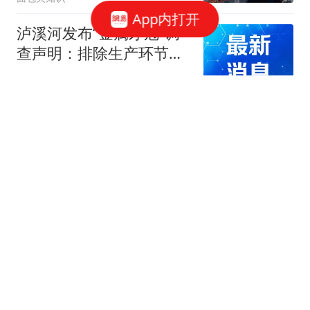
App内打开
泸溪河发布“金属牙冠”调
查声明：排除生产环节混
入可能，消费者已澄清致
现代快报
歉
韩国部长：虽然韩国制造
了全球65%的存储芯片，
但中国芯片的发展速度超
逍遥漠
乎想象，让韩国产业界感
到极度紧迫
洗脚妹和男客人偷偷开房
发生关系 不采取任何安全
措施
汉史趣闻
实探贾国龙新店“天边羊