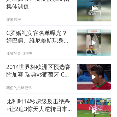
集体调侃
潇湘晨报
C罗婚礼宾客名单曝光？
姆巴佩、维尼修斯现身，
众多巨星或将齐聚
抓猫的鱼
3跟贴
2014世界杯欧洲区预选赛
附加赛 瑞典vs葡萄牙 C罗
帽子戏法 伊布梅开二度
我们的足球记忆
比利时14秒超级反击绝杀
+让2追3惊天大逆转日本
2018世界杯1/8决赛