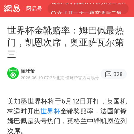
网易号
女子开一天一夜空调后二氧化碳中毒
美国将对多晶硅衍生品加征15%关税
世界杯金靴赔率：姆巴佩最热
佛山通报笔试前13被淘汰后5名进体检
门，凯恩次席，奥亚萨瓦尔第
泰国校园枪击案死亡人数升至7人
三
陕西省委书记赶赴柞水县杏坪镇
女孩摆摊卖菌子时收到北大通知书
懂球帝
328
年内第一高价股今日打新
2026-06-10 07:25
·北京
·懂球帝官方网易号
改名后的“青海拉面”店
粉笔教育发布“自曝式”公开信
美加墨世界杯将于6月12日开打，英国机
构适时开出
世界杯
金靴奖赔率，法国前锋
广岛核爆81周年央视播《奥本海默》
姆巴佩是头号热门，英格兰中锋凯恩位列
四川宜宾市高县发生4.9级地震
次席。