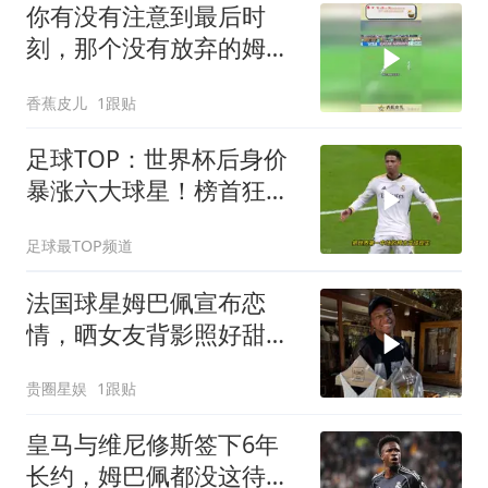
你有没有注意到最后时
刻，那个没有放弃的姆巴
佩
香蕉皮儿
1跟贴
足球TOP：世界杯后身价
暴涨六大球星！榜首狂涨
3500万！
足球最TOP频道
法国球星姆巴佩宣布恋
情，晒女友背影照好甜
蜜，女方是西班牙女演员
贵圈星娱
1跟贴
皇马与维尼修斯签下6年
长约，姆巴佩都没这待