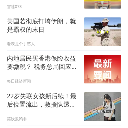
雪莲073
美国若彻底打垮伊朗，就
是霸权的末日
老表是个手艺人
内地居民买香港保险收益
要缴税？ 税务总局回应：
并非新政，更不是专门针
每日经济新闻
对香港保险市场，无需过
度解读
22岁失联女孩新后续！最
后位置流出，救援队透露
内情，母亲崩溃
笑饮孤鸿非