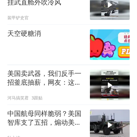
挂武直舱外吹冷风
装甲铲史官
天空硬糖消
美国卖武器，我们反手一
招釜底抽薪，网友：这招
果然高！
河马搞笑君
3跟贴
中国航母同样脆弱？美国
智库支了五招，煽动美军
主动发起袭击