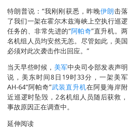
国防部：中国军队坚决反制任何闹海挑衅图谋
特朗普说：“我刚刚获悉，昨晚
伊朗
击落
陈幸同晋级WTT横滨冠军赛8强
了我们一架在霍尔木兹海峡上空执行巡逻
宇树科技中一签需缴款7.54万元
任务的、非常先进的“
阿帕奇
”直升机。两
两名乘客在飞机上因调节座椅起冲突
名机组人员均安然无恙。尽管如此，美国
女儿为争财产堵门阻挠父亲出殡
必须对此次袭击作出回应。”
今日立秋你咬秋了吗
当天早些时候，
美军
中央司令部发表声明
夯实基础开新局
说，美东时间8日19时33分，一架美军
AH-64“阿帕奇”
武装直升机
在阿曼海岸附
近巡逻时坠毁，2名机组人员随后获救，
事故原因正在调查中。
延伸阅读