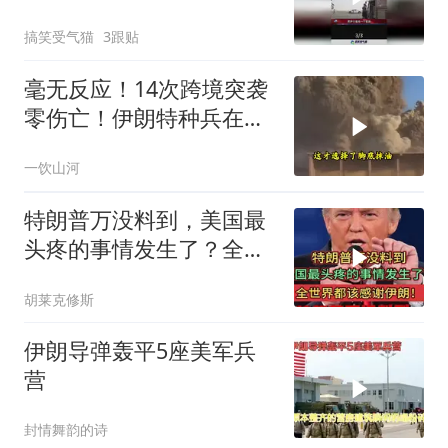
油等着挨打！
搞笑受气猫
3跟贴
毫无反应！14次跨境突袭
零伤亡！伊朗特种兵在美
军眼皮底下抓人，美情报
一饮山河
网成了摆设
特朗普万没料到，美国最
头疼的事情发生了？全世
界都该感谢伊朗！
胡莱克修斯
伊朗导弹轰平5座美军兵
营
封情舞韵的诗