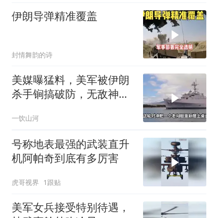
伊朗导弹精准覆盖
封情舞韵的诗
美媒曝猛料，美军被伊朗
杀手锏搞破防，无敌神话
已被戳破
一饮山河
号称地表最强的武装直升
机阿帕奇到底有多厉害
虎哥视界
1跟贴
美军女兵接受特别待遇，