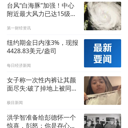
台风“白海豚”加强！中心
附近最大风力已达15级，
最新研判
第一财经资讯
纽约期金日内涨3%，现报
4428.83美元/盎司
每日经济新闻
女子称一次性内裤让其颜
面尽失:破了掉地上被同事
看到
极目新闻
洪学智准备给彭德怀一个
惊喜，彭怒：你是存心让