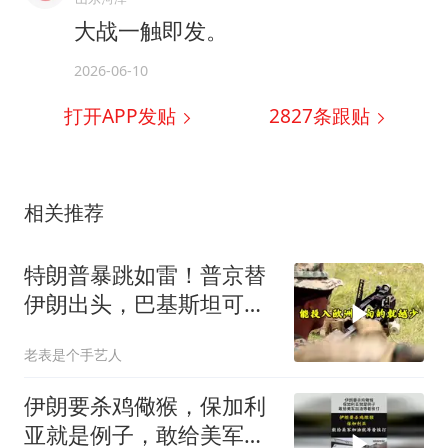
大战一触即发。
2026-06-10
打开APP发贴
2827
条跟贴
相关推荐
特朗普暴跳如雷！普京替
伊朗出头，巴基斯坦可能
上当
老表是个手艺人
伊朗要杀鸡儆猴，保加利
亚就是例子，敢给美军加