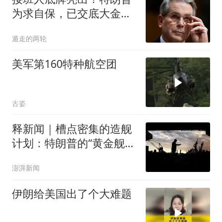
为求自保，已交底大金
主？共和党内大洗牌
遁走的两轮
美军第160特种航空团
古姿
释新闻｜槽点密集的造舰
计划：特朗普的“黄金舰
队”梦能实现吗？
澎湃新闻
伊朗给美国出了个大难题