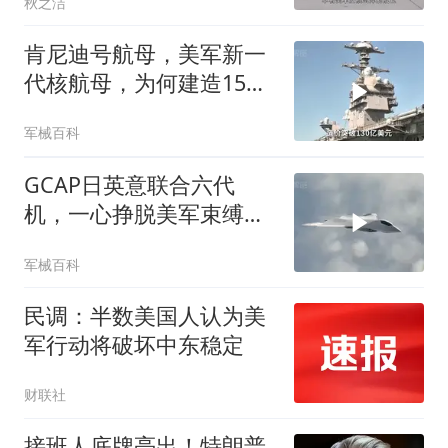
秋之洁
肯尼迪号航母，美军新一
代核航母，为何建造15年
麻烦不断？
军械百科
GCAP日英意联合六代
机，一心挣脱美军束缚，
反而越绑越紧
军械百科
民调：半数美国人认为美
军行动将破坏中东稳定
财联社
接班人底牌亮出！特朗普