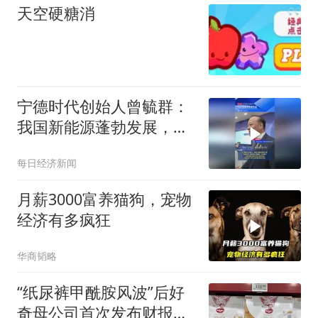
天空硬糖消
宁德时代创始人曾毓群：
我国新能源蓬勃发展，上
下游需要更多创新
每日经济新闻
月薪3000富养猫狗，宠物
经济有多疯狂
华商韬略
“纸尿裤甲酰胺风波”后好
奇母公司首次发布财报，