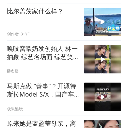
比尔盖茨家什么样？
创作者_31YF
嘎吱窝喂奶发创始人 林一
抽象 综艺名场面 综艺笑
点
播奥爆
马斯克做 “善事”？开源特
斯拉Model S/X，国产车
又能抄了？
极果酷玩
原来她是蓝盈莹母亲，离