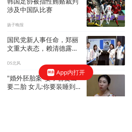
韩国足协被指性贿赂裁判
涉及中国队比赛
扬子晚报
国民党新人事任命，郑丽
文重大表态，赖清德露馅
了，不简单
DS北风
App内打开
"婚外胚胎案"妻子曾提出
要二胎 女儿:你要装睡到
何时
极目新闻
大连市文联原党组书记、
主席王会军接受审查调查