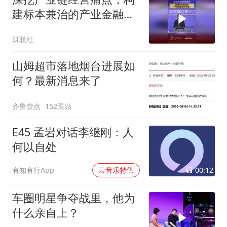
建标本兼治的产业金融解
决方案
财联社
山姆超市落地烟台进展如
何？最新消息来了
齐鲁壹点
152跟贴
E45 孟岩对话李继刚：人
何以自处
00:12
有知有行App
云音乐特供
车圈明星争夺战里，他为
什么亲自上？