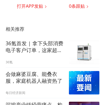
打开APP发贴
0
条跟贴
相关推荐
36氪首发 | 拿下头部消费
电子客户订单，这家超高
精度金属3D打印公司完成
36氪
Pre-A轮融资
会做麻婆豆腐、能叠衣
服，家庭机器人融资热了
每日经济新闻
深挖产业链经营痛点，构