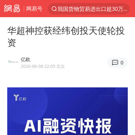
网易号
我国货物贸易进出口超30万亿元
上半年我国机械工业经济运行稳中有进
华超神控获经纬创投天使轮投
台风白海豚加强
资
官方通报教师招聘笔试前13名被淘汰
国防部回应日本试射“战斧”导弹
亿欧
0
广东雷州通报特教老师招聘违规事件
2026-06-08 22:05
·北京
A股三大股指收涨
“立秋的第一杯奶茶”又爆单了
泰国校园枪击案死亡人数升至7人
泰国枪击案凶手先杀祖父母后行凶
宇树科技中一签需缴款7.54万元