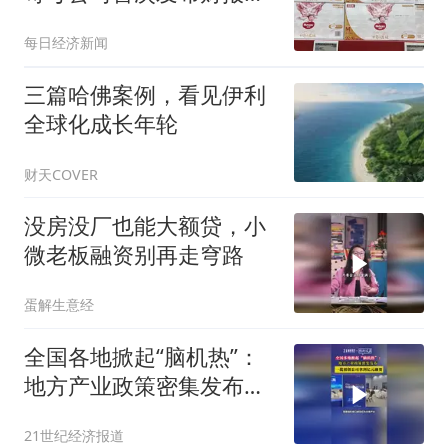
中国市场疲软拖累全球业
每日经济新闻
绩，CEO称这可能是迄今
最大的一次社媒舆论危机
三篇哈佛案例，看见伊利
全球化成长年轮
财天COVER
没房没厂也能大额贷，小
微老板融资别再走穹路
蛋解生意经
全国各地掀起“脑机热”：
地方产业政策密集发布，
一批初创公司拿到亿元融
21世纪经济报道
资