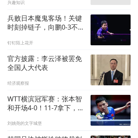
兴趣知识
兵败日本魔鬼客场！关键
时刻掉链子，向鹏0-3不敌
张本智和止步8强
钉钉陌上花开
官方披露：李云泽被罢免
全国人大代表
经济观察报
WTT横滨冠军赛：张本智
和开场4-0！11-7拿下，向
鹏7平后连输4分！
刘姚尧的文字城堡