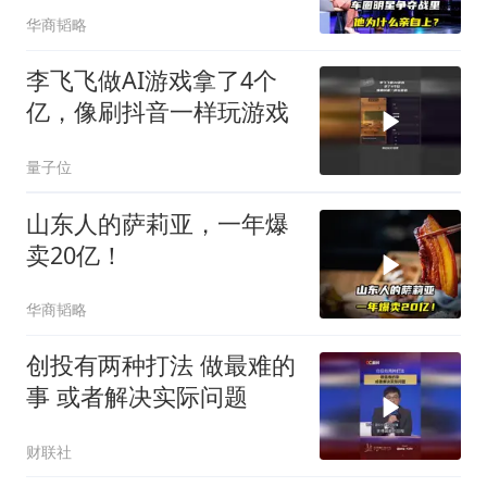
华商韬略
李飞飞做AI游戏拿了4个
亿，像刷抖音一样玩游戏
量子位
山东人的萨莉亚，一年爆
卖20亿！
华商韬略
创投有两种打法 做最难的
事 或者解决实际问题
财联社