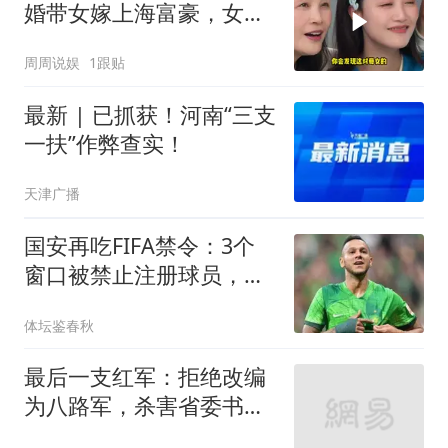
婚带女嫁上海富豪，女儿
出演央视正剧
周周说娱
1跟贴
最新 | 已抓获！河南“三支
一扶”作弊查实！
天津广播
国安再吃FIFA禁令：3个
窗口被禁止注册球员，涉
事球员基本确定
体坛鉴春秋
最后一支红军：拒绝改编
为八路军，杀害省委书
记，最终走向覆灭