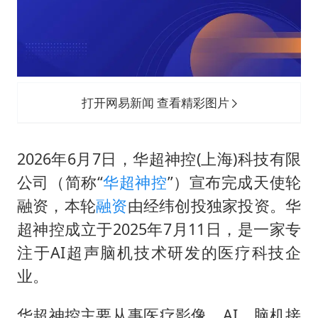
国防部：坚决反制任何闹海挑衅图谋
四川宜宾市高县发生4.9级地震
台湾海峡南口北上船舶实施交通管制
“新疆阿勒泰八月能滑雪”不实
打开网易新闻 查看精彩图片
江苏发布台风蓝色预警
向鹏0-3不敌张本智和
2026年6月7日，华超神控(上海)科技有限
今日立秋你咬秋了吗
公司（简称“
华超神控
”）宣布完成天使轮
东方之约 相约未来
融资，本轮
融资
由经纬创投独家投资。华
超神控成立于2025年7月11日，是一家专
注于AI超声脑机技术研发的医疗科技企
业。
华超神控主要从事医疗影像、AI、脑机接