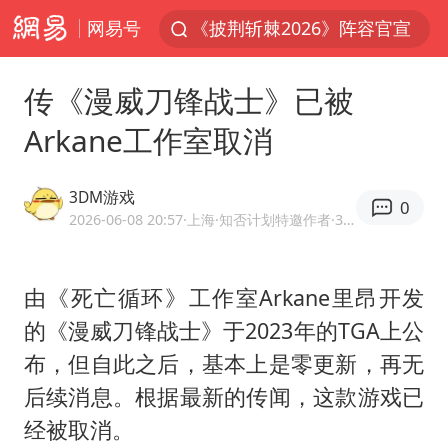
网易号
《披荆斩棘2026》阵容官宣
中国籍豪华游艇富商之子在泰国被杀
传《漫威刀锋战士》已被
白海豚北上或致京津冀暴雨
Arkane工作室取消
美将每月供乌爱国者拦截导弹
《龙餐馆》 冲奖
3DM游戏
0
世界第1特鲁姆普斯诺克中国赛一轮游
2026-06-08 20:57
·上海
·知否计划特邀作者·3DMGAME官方网易号
上门女婿出轨女邻居多年被判重婚罪
由《死亡循环》工作室Arkane里昂开发
新疆一婚礼线上邀请引热议
的《漫威刀锋战士》于2023年的TGA上公
香港刷新1884年以来最高气温纪录
布，但自此之后，基本上是零更新，再无
国足U17与阿森纳决赛取消 并列冠军
后续消息。根据最新的传闻，这款游戏已
构建更高水平的全民健身公共服务体系
经被取消。