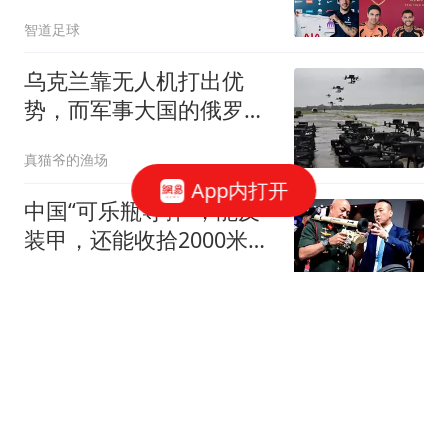
与残酷的重建阵痛
智道足球
乌克兰靠无人机打出优
势，而军事大国的俄罗斯
为何无人机不行呢？
真猫爷的渔场
App内打开
中国“可乐瓶导弹”，能反
装甲，还能收拾2000米外
的狙击手
清沐执笔
WTT横滨赛：国乒3连输
张本美和！陈幸同决赛2-4
落败无缘卫冕冠军
全言作品