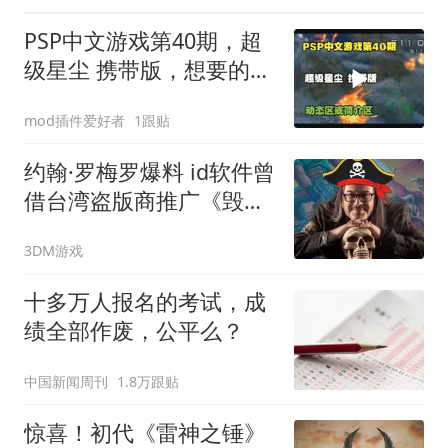
PSP中文游戏第40期，超
级星尘 携带版，想要的请
看我动态
mod插件爱好者
1跟贴
约翰·罗梅罗爆料 id软件曾
借台湾盗版商推广《毁灭
战士》
3DM游戏
十多万人报名的考试，成
绩全部作废，公平么？
中国新闻周刊
1.8万跟贴
惊喜！初代《雷神之锤》