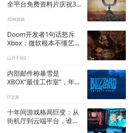
全平台免费资料片庆祝30
周年
3DM游戏
Doom开发者1句话怒斥
Xbox：微软根本不懂艺
术！
山月不知2
内部邮件称暴雪是
XBOX“最佳工作室”，年度
营收创史上第三高
IT之家
十年间游戏格局巨变：从
街机厅到云端平台，谁在
重塑娱乐帝国？