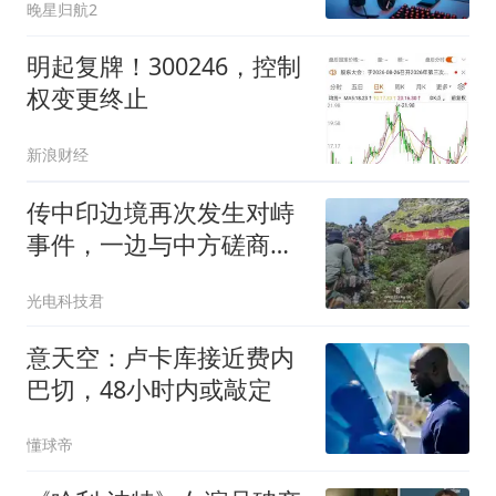
晚星归航2
明起复牌！300246，控制
权变更终止
新浪财经
传中印边境再次发生对峙
事件，一边与中方磋商，
一边炒作是何意？
光电科技君
意天空：卢卡库接近费内
巴切，48小时内或敲定
懂球帝