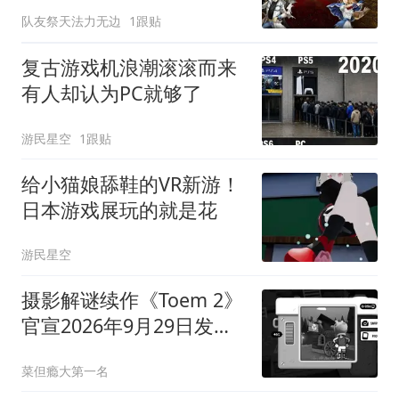
叹来不及通关
队友祭天法力无边
1跟贴
复古游戏机浪潮滚滚而来
有人却认为PC就够了
游民星空
1跟贴
给小猫娘舔鞋的VR新游！
日本游戏展玩的就是花
游民星空
摄影解谜续作《Toem 2》
官宣2026年9月29日发
售，登陆Switch 2/PC/PS5
菜但瘾大第一名