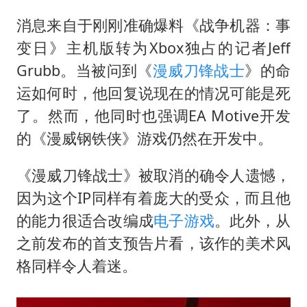
云南一男子胃中取出180颗铁钉
消息来自于刚刚准确爆料《战争机器：事
景区回应“麦积山石窟看完需2000元”
变日》主机版转为Xbox独占的记者Jeff
曹颖儿子首次演长剧
Grubb。当被问到《
漫威刀锋战士
》的命
以军士兵把枪口对准中国记者
运如何时，他回复说现在的情况可能是死
奋力开创中国式现代化建设新局面
了。然而，他同时也强调EA Motive开发
的《漫威钢铁侠》游戏仍然在开发中。
《漫威刀锋战士》被取消的确令人遗憾，
因为这个IP同样有着庞大的受众，而且他
的能力很适合改编成
电子游戏
。此外，从
之前发布的首支预告片看，该作的美术风
格同样令人着迷。