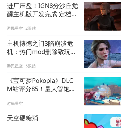
进厂压盘！IGN8分沙丘觉
醒主机版开发完成 定档
9.22
游民星空
2跟贴
主机博德之门3陷崩溃危
机：热门mod删除致玩家
死档
游民星空
5跟贴
《宝可梦Pokopia》DLC
M站评分85！量大管饱小
清新
游民星空
天空硬糖消