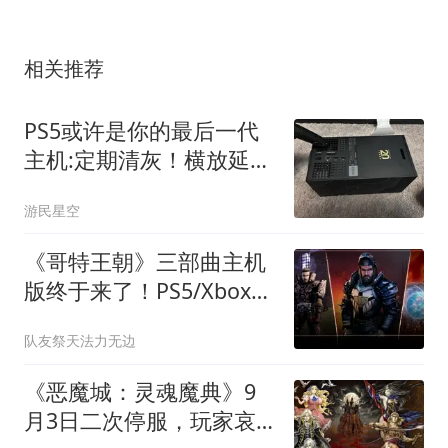
相关推荐
PS5或许是你的最后一代
主机:定期清灰！横放延长
寿命
游民星空
《哥特王朝》三部曲主机
版终于来了！PS5/Xbox玩
家2026年分两批开玩
队友祭天法力无边
《恶魔城：灵魂魔典》9
月3日二次停服，玩家哀