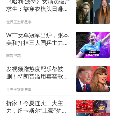
《哈利·波特》女演员破产
求生：靠穿衣梳头日赚两
万，年收入远超整个演艺
世界王室那些事
生涯
WTT女单冠军出炉，张本
美和打掉三大国乒主力，
奖金27万
南海浪花
发视频蹭热度配乐都被
删！特朗普滥用霉霉歌
曲，被秒删后换图挽尊
世界王室那些事
拆家！今夏连卖三大主
力，纽卡斯尔“土豪”梦碎