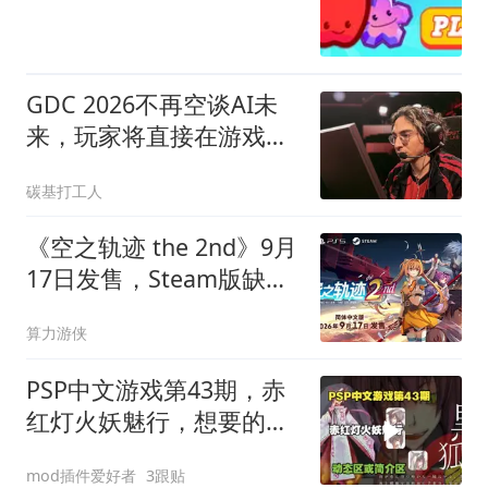
GDC 2026不再空谈AI未
来，玩家将直接在游戏里
感受的三个变化
碳基打工人
《空之轨迹 the 2nd》9月
17日发售，Steam版缺联
动特典引热议
算力游侠
PSP中文游戏第43期，赤
红灯火妖魅行，想要的请
看简介区
mod插件爱好者
3跟贴