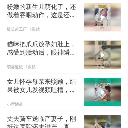
粉嫩的新生儿萌化了，还
做着吞咽动作，这是还没
适应新环境呢！
爆笑趣工厂
1跟贴
猫咪把爪爪放孕妇肚上，
感受到胎动后，眼神瞬间
就亮了！
萌趣速记
1跟贴
女儿怀孕母亲来照顾，结
果被女儿发视频吐槽，大
着肚子照顾妈妈！
小新妙趣
丈夫骑车送临产妻子，刚
抵达医院还未进产，直接