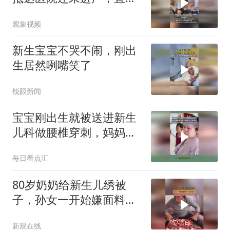
在摩托车上生下孩子
观象视频
新生宝宝不哭不闹，刚出
生居然咧嘴笑了
锐眼新闻
宝宝刚出生就被送进新生
儿科做腰椎穿刺，妈妈看
着宝宝身上插管子心疼落
每日看点汇
泪
80岁奶奶给新生儿绣被
子，孙女一开始嫌面料土
气拿不出手，结果成品出
新观在线
来后直接被惊艳到了