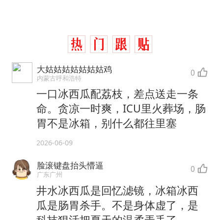
大姑姑姑姑姑姑姑鸡
0
内蒙古呼和浩特
一口冰西瓜配荔枝，差点送走一条
命。贪凉一时爽，ICU里火葬场，肠
胃不是冰箱，别什么都往里塞
2026-06-09
脸滚键盘抬头懵逼
0
广东广州
井水冰西瓜是回忆滤镜，冰箱冰西
瓜是肠胃杀手。不是身体虚了，是
科技狠活把夏天的温柔弄丢了