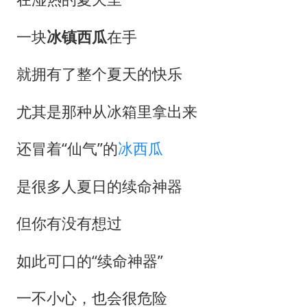
97岁英国奶奶飞上天再破吉尼斯纪录
中国稀土盘中涨停
一块
冰镇西瓜
在手
OpenAI为免费用户升级GPT-5.6 Luna
就拥有了整个夏天的快乐
“中国蔬菜之乡”最高温达41.8℃
27岁女子成组织卖淫集团主犯被通缉
尤其是那种从冰箱里拿出来
如何把百年大党建设得更加坚强有力？
还冒着“仙气”的
冰西瓜
是很多人夏日的续命神器
但你有没有想过
如此可口的“续命神器”
一不小心，也会很危险