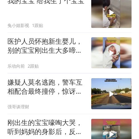
我的宝宝 给我生了个宝宝
兔小姐影视
1跟贴
医护人员怀抱新生婴儿，
别的宝宝刚出生大多啼
哭，这个小宝宝不哭居然
乐动向前
2跟贴
笑了
嫌疑人莫名逃跑，警车互
相配合最终撞停，惊讶发
现车里还有孕妇
强哥谈理财
刚出生的宝宝嚎啕大哭，
听到妈妈的身影后，反应