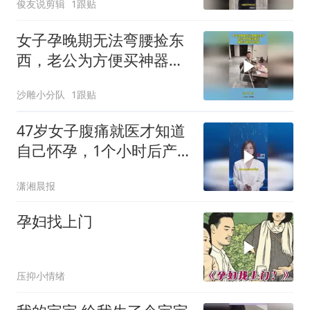
俊友说剪辑
1跟贴
女子孕晚期无法弯腰捡东
西，老公为方便买神器，
搬石头砸自己的脚
沙雕小分队
1跟贴
47岁女子腹痛就医才知道
自己怀孕，1个小时后产
下一名女婴，26岁女儿：
潇湘晨报
很震惊
孕妇找上门
压抑小情绪