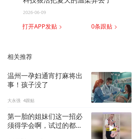
2026-06-09
打开APP发贴
0
条跟贴
相关推荐
温州一孕妇通宵打麻将出
事！孩子没了
大永强
4跟贴
第一胎的姐妹们这一招必
须得学会啊，试过的都知
道好用