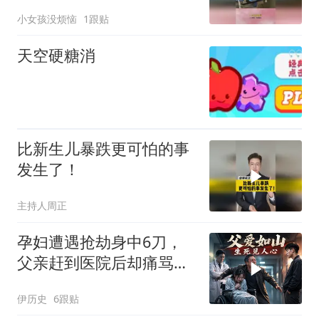
太让人感动
小女孩没烦恼
1跟贴
天空硬糖消
比新生儿暴跌更可怕的事
发生了！
主持人周正
孕妇遭遇抢劫身中6刀，
父亲赶到医院后却痛骂女
儿，结局让人泪目
伊历史
6跟贴