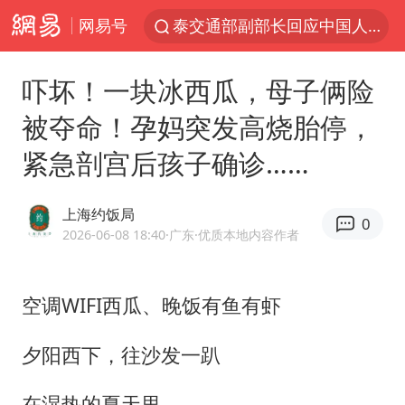
网易号
泰交通部副部长回应中国人遭歧视手势
改名后的“青海拉面”店
吓坏！一块冰西瓜，母子俩险
泸溪河：桃酥吃出金属牙冠视频不实
被夺命！孕妈突发高烧胎停，
1岁宝宝碰坏纸巾盒 宝妈被索赔924元
紧急剖宫后孩子确诊……
985博士后被曝在妻子孕期出轨后续
男子结婚8年3个女儿均非亲生
上海约饭局
0
台风白海豚逼近 暴雨大暴雨来袭
2026-06-08 18:40
·广东
·优质本地内容作者
“空调24小时开着更省电”不实
男子杀人后逃进深山21年活得像野人
空调WIFI西瓜、晚饭有鱼有虾
公司“上四休三”但要降薪1000元
夕阳西下，往沙发一趴
47岁妈妈突然产女 26岁女儿：很震惊
在湿热的夏天里