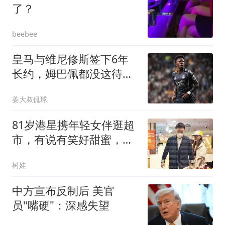
了？
beebee
皇马与维尼修斯签下6年
长约，姆巴佩都没这待
遇，枪手空欢喜一场
姜大叔侃球
81岁港星携年轻女伴逛超
市，有说有笑好甜蜜，妻
子患病已不认得人
树娃
中方宣布反制后 美官
员"嘴硬"：深感失望