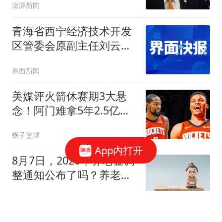
澎湃新闻
青海省西宁经济技术开发
区管委会原副主任刘云洲
被开除党籍
界面新闻
美媒评火箭休赛期3大悬
念！阿门难拿5年2.5亿，
威少KD休城重聚？
锅子篮球
App内打开
8月7日，2026年养老金调
整通知公布了吗？养老金
高，涨的就多吗？
社保小达人