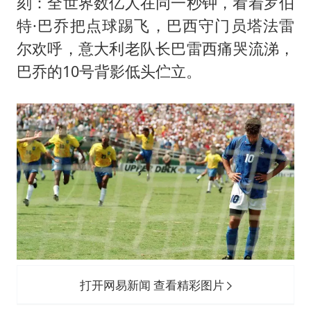
公司“上四休三”但要降薪1000元
刻：全世界数亿人在同一秒钟，看着罗伯
特·巴乔把点球踢飞，巴西守门员塔法雷
台风灿鸿未来对中国无影响
尔欢呼，意大利老队长巴雷西痛哭流涕，
美媒称美国想用战术核武器对抗中俄
巴乔的10号背影低头伫立。
985博士后被曝在妻子孕期出轨后续
“空调24小时开着更省电”不实
如何把百年大党建设得更加坚强有力？
打开网易新闻 查看精彩图片