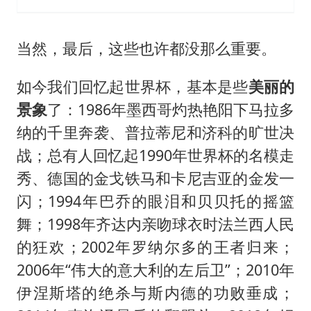
当然，最后，这些也许都没那么重要。
如今我们回忆起世界杯，基本是些
美丽的
景象
了：1986年墨西哥灼热艳阳下马拉多
纳的千里奔袭、普拉蒂尼和济科的旷世决
战；总有人回忆起1990年世界杯的名模走
秀、德国的金戈铁马和卡尼吉亚的金发一
闪；1994年巴乔的眼泪和贝贝托的摇篮
舞；1998年齐达内亲吻球衣时法兰西人民
的狂欢；2002年罗纳尔多的王者归来；
2006年“伟大的意大利的左后卫”；2010年
伊涅斯塔的绝杀与斯内德的功败垂成；