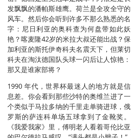
发飘飘的潘帕斯雄鹰。荷兰是全攻全守的
风车。然后你会听到许多不那么熟悉的名
字：尼日利亚的奥科查为何盘带如此妖
艳？喀麦隆42岁的米拉大叔还能出战？保
加利亚的斯托伊奇科夫名震天下，但莱切
科夫在淘汰德国队头球一闪后让人惊艳：
那又是谁家部将？
1990 年代，世界杯最迷人的地方就是信
息差。你会看到那些沙特的奥维兰进了一
个类似于马拉多纳的千里走单骑进球，俄
罗斯的萨连科单场五球拿到了金靴奖。
《我爱我家》里，傅明老人看着哥伦比亚
的巴尔德拉马感叹，“满头都是小辫子！”