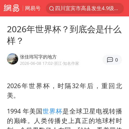
网易号
四川宜宾市高县发生4.9级地震
佛山通报笔试前13被淘汰后5名进体检
2026年世界杯？到底会是什么
97岁英国奶奶飞上天再破吉尼斯纪录
样？
27岁女子组织卖淫集团被悬赏通缉
泰国校园枪击案死亡人数升至7人
张佳玮写字的地方
0
泸溪河：桃酥吃出金属牙冠视频不实
2026-06-08 17:02
·浙江
·知名作家
美国将对多晶硅衍生品加征15%关税
2026年世界杯，时隔32年后，重回北
改名后的“青海拉面”店
美。
女子开一天一夜空调后二氧化碳中毒
泰高官回应中国人在泰遭歧视：全面调查
1994 年美国
世界杯
是全球卫星电视转播
河南某医院2.33亿工程串标案细节披露
的巅峰。人类传播史上真正的地球村时