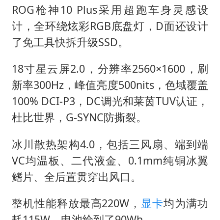
ROG枪神10 Plus采用超跑车身灵感设
计，全环绕炫彩RGB底盘灯，D面还设计
了免工具快拆升级SSD。
18寸星云屏2.0，分辨率2560×1600，刷
新率300Hz，峰值亮度500nits，色域覆盖
100% DCI-P3，DC调光和莱茵TUV认证，
杜比世界，G-SYNC防撕裂。
冰川散热架构4.0，包括三风扇、端到端
VC均温板、二代液金、0.1mm纯铜冰翼
鳍片、全后置贯穿出风口。
整机性能释放最高220W，
显卡
均为满功
耗115W，电池给到了90Wh。