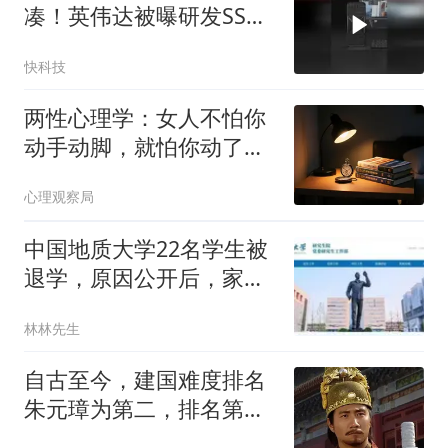
凑！英伟达被曝研发SSD
当额外显存技术
快科技
两性心理学：女人不怕你
动手动脚，就怕你动了这
两个念头，动了，缘分也
心理观察局
就尽了
中国地质大学22名学生被
退学，原因公开后，家长
被迫看清现实！
林林先生
自古至今，建国难度排名
朱元璋为第二，排名第一
被大多数人认可