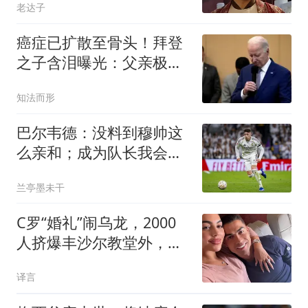
老达子
癌症已扩散至骨头！拜登
之子含泪曝光：父亲极度
痛苦，却一声不吭
知法而形
巴尔韦德：没料到穆帅这
么亲和；成为队长我会努
力树立正向表率
兰亭墨未干
C罗“婚礼”闹乌龙，2000
人挤爆丰沙尔教堂外，真
新娘哭笑不得
译言