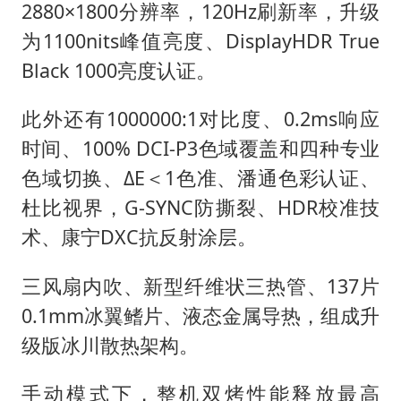
2880×1800分辨率，120Hz刷新率，升级
为1100nits峰值亮度、DisplayHDR True
Black 1000亮度认证。
此外还有1000000:1对比度、0.2ms响应
时间、100% DCI-P3色域覆盖和四种专业
色域切换、ΔE＜1色准、潘通色彩认证、
杜比视界，G-SYNC防撕裂、HDR校准技
术、康宁DXC抗反射涂层。
三风扇内吹、新型纤维状三热管、137片
0.1mm冰翼鳍片、液态金属导热，组成升
级版冰川散热架构。
手动模式下，整机双烤性能释放最高