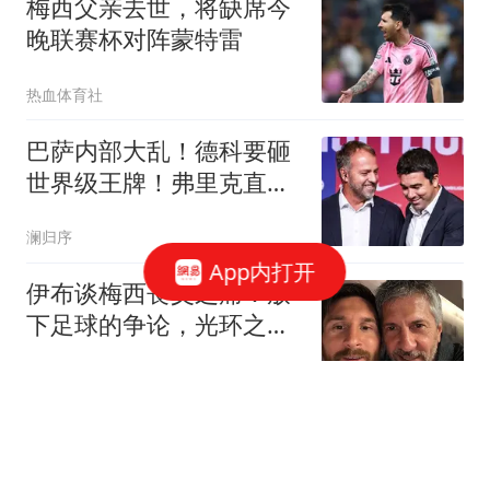
梅西父亲去世，将缺席今
晚联赛杯对阵蒙特雷
热血体育社
巴萨内部大乱！德科要砸
世界级王牌！弗里克直接
说不
澜归序
App内打开
伊布谈梅西丧父之痛：放
下足球的争论，光环之下
他只是一名普通儿子
体育闲话说
奔驰大G和小G，差价179
万到底图什么？