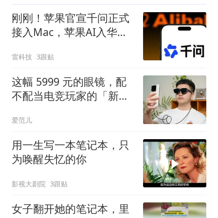
刚刚！苹果官宣千问正式
接入Mac，苹果AI入华迈
出关键一步
雷科技
3跟贴
这幅 5999 元的眼镜，配
不配当电竞玩家的「新装
备」｜ROG XREAL R1 体
爱范儿
验
用一生写一本笔记本，只
为唤醒失忆的你
影视大剧院
3跟贴
女子翻开她的笔记本，里