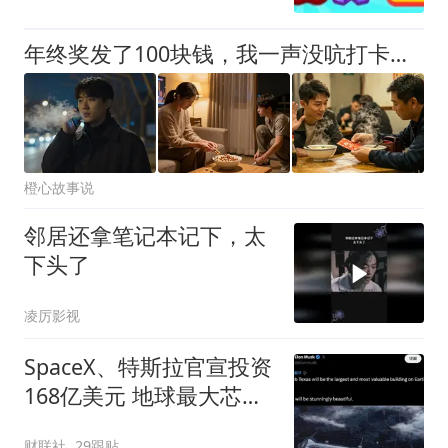
年终奖发了100块钱，我一声没吭打卡下班，当晚公司核心数据被黑，老板给我打了300多个电话，我直接关机，爱咋咋地
橙心故事说
邻居还拿笔记本记下，太
下头了
凌厉影视
SpaceX、特斯拉官宣投资
168亿美元 地球最大芯片
厂有新进展
财联社
29跟贴