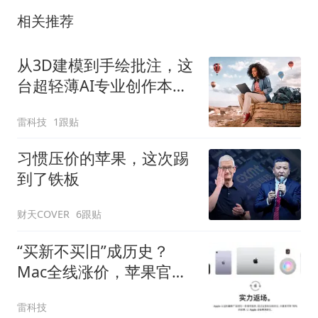
相关推荐
从3D建模到手绘批注，这
台超轻薄AI专业创作本全
搞定
雷科技
1跟贴
习惯压价的苹果，这次踢
到了铁板
财天COVER
6跟贴
“买新不买旧”成历史？
Mac全线涨价，苹果官翻
机一夜爆发
雷科技