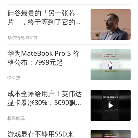
硅谷最贵的「另一张芯
片」，终于等到了它的时
刻
华尔街见闻官方
华为MateBook Pro S 价
格公布：7999元起
快科技
成本全摊给用户！英伟达
显卡暴涨30%，5090飙至
2.5万
极果酷玩
游戏显存不够用SSD来