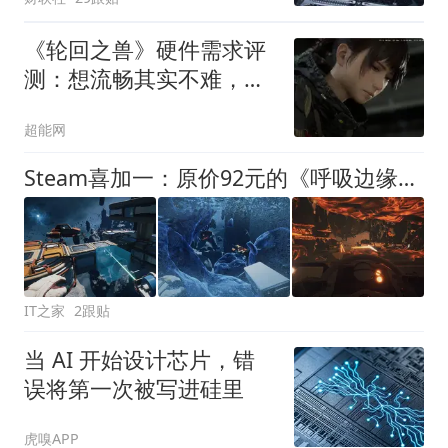
《轮回之兽》硬件需求评
测：想流畅其实不难，有
点小问题也无妨
超能网
Steam喜加一：原价92元的《呼吸边缘》免费领
IT之家
2跟贴
当 AI 开始设计芯片，错
误将第一次被写进硅里
虎嗅APP