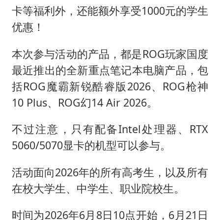
唐田赛前发布会上引用《孙子兵法》
卡等福利外，还能额外享受1000元的学生
台当局重金为“台独”织“皇帝新衣”
优惠！
郑丽文：台湾从来没有“独立”过
本次参与活动的产品，都是ROG玩家国度
商场现钱学森巨幅海报 负责人回应
最近推出的全新重点笔记本电脑产品，包
老挝国会主席赛宋蓬逝世
括ROG魔霸新锐酷睿版2026、ROG枪神
乐享全民健身 共筑健康中国
10 Plus、ROG幻14 Air 2026。
不过注意，只有配备Intel处理器、RTX
5060/5070显卡的机型可以参与。
活动面向2026年的所有高考生，以及所有
在校大学生、中学生、职业院校生。
时间为2026年6月8日10点开始，6月21日