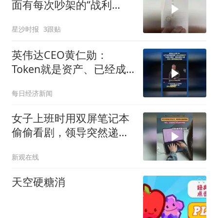
面有每次吵架的“战利
品”，网友：当你老公看到
星沙时报
3跟贴
最后一页会怎样
英伟达CEO黄仁勋：
Token就是资产、已经成
为获利的营收单位
每日经济新闻
女子上班时用双屏笔记本
偷偷看剧，领导突然递文
件过来，瞬间唤出虚拟键
新观在线
盘
天空硬糖消