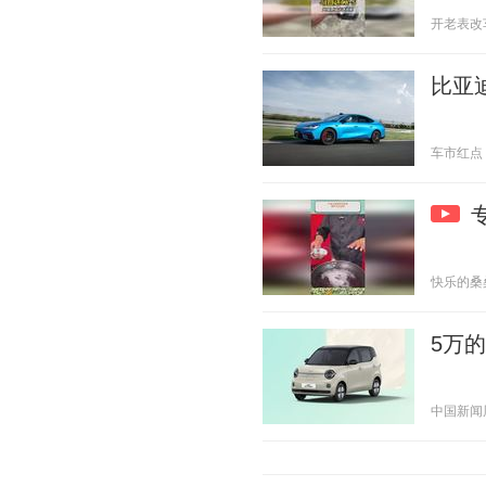
开老表改车 2
比亚
车市红点 20
快乐的桑桑 2
5万
中国新闻周刊