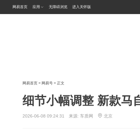
网易首页
应用
无障碍浏览
进入关怀版
网易首页
>
网易号
> 正文
细节小幅调整 新款马自
2026-06-08 09:24:31 来源:
车质网
北京