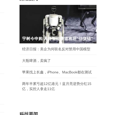
宇树今申购 具身智能赛道将迎“估值锚”
经济日报：美企为何联名反对禁用中国模型
大瓶啤酒，卖疯了
苹果找上长鑫，iPhone、MacBook都在测试
两年半累亏超12亿港元！蓝月亮逆势分红15
亿，实控人拿走11亿
科技要闻