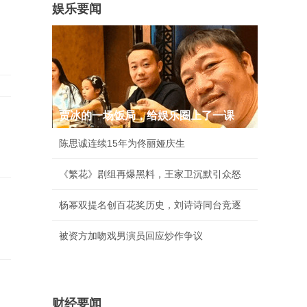
娱乐要闻
贾冰的一场饭局，给娱乐圈上了一课
陈思诚连续15年为佟丽娅庆生
《繁花》剧组再爆黑料，王家卫沉默引众怒
杨幂双提名创百花奖历史，刘诗诗同台竞逐
被资方加吻戏男演员回应炒作争议
财经要闻