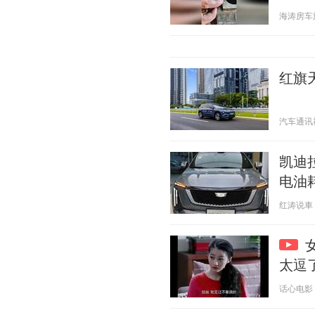
海涛房车旅行
红旗天
汽车通讯社 2
凯迪
电油耗
红涛说車 20
太逗
话心电影 20