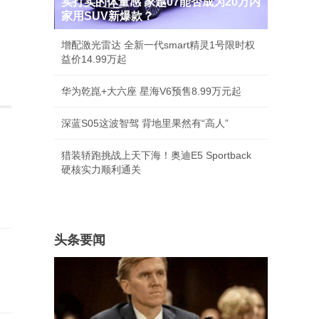
实打实的体量感 家越07能否成为20万内
家用SUV新爆款？
增配激光雷达 全新一代smart精灵1号限时权
益价14.99万起
华为乾崑+大六座 星海V6预售8.99万元起
深蓝S05这波智驾 背地里果然有“高人”
猎装轿跑挑战上天下海！奥迪E5 Sportback
硬核实力顺利通关
头条要闻