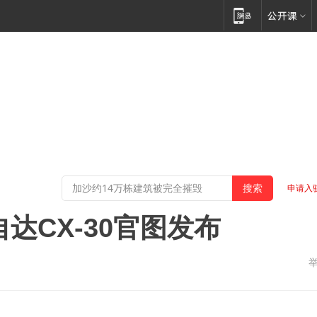
申请入
达CX-30官图发布