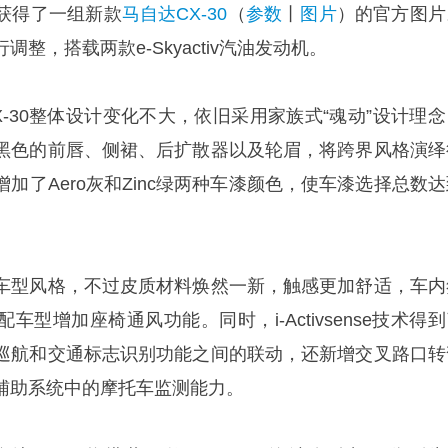
获得了一组新款
马自达CX-30
（
参数
丨
图片
）的官方图片
整，搭载两款e-Skyactiv汽油发动机。
-30整体设计变化不大，依旧采用家族式“魂动”设计理念
黑色的前唇、侧裙、后扩散器以及轮眉，将跨界风格演绎
加了Aero灰和Zinc绿两种车漆颜色，使车漆选择总数达
车型风格，不过皮质材料焕然一新，触感更加舒适，车内
型增加座椅通风功能。同时，i-Activsense技术得
巡航和交通标志识别功能之间的联动，还新增交叉路口转
辅助系统中的摩托车监测能力。