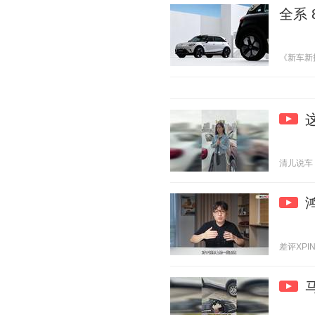
全系 
《新车新技术
清儿说车 20
差评XPIN 