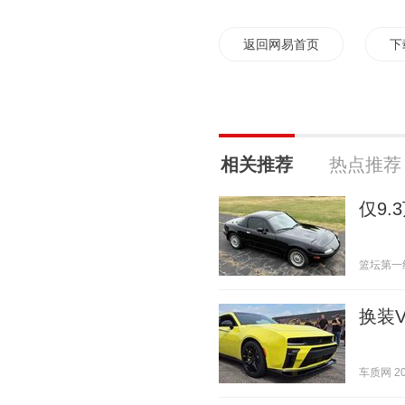
返回网易首页
下
相关推荐
热点推荐
仅9.
篮坛第一线 2
换装V6
车质网 202