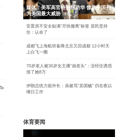
媒体：美军高官特别想访华 曾将中国列
为美国最大威胁
安置房不安全贴满"尽快撤离"标签 居民坚持
住：认命了
成都飞上海航班备降北京又回成都 12小时天
上白飞一圈
70岁老人被30岁女主播"崩老头"：没经住诱惑
借了她8万
伊朗总统力挺外长：虽被骂"卖国贼" 仍在夜以
户
继日工作
体育要闻