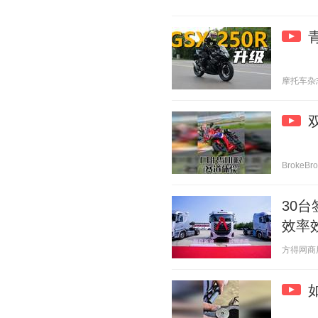
摩托车杂志 2
BrokeBr
30
效率
方得网商用车