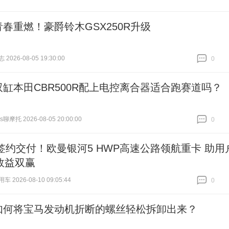
青春重燃！豪爵铃木GSX250R升级
026-08-05 19:30:00
0
跟贴
0
双缸本田CBR500R配上电控离合器适合跑赛道吗？
os聊摩托 2026-08-05 20:00:00
0
跟贴
0
台签约交付！欧曼银河5 HWP高速公路领航重卡 助用
效益双赢
 2026-08-10 09:05:44
0
跟贴
0
如何将宝马发动机折断的螺丝轻松拆卸出来？