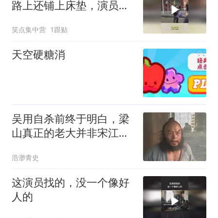
路上还铺上床垫，演员们
真是娇生惯养
笑点集中营
1跟贴
天空硬糖消
吴用自杀前终于明白，梁
山真正的老大并非宋江，
而是一个熟悉的人
浩渺青史
这演员找的，没一个像好
人的