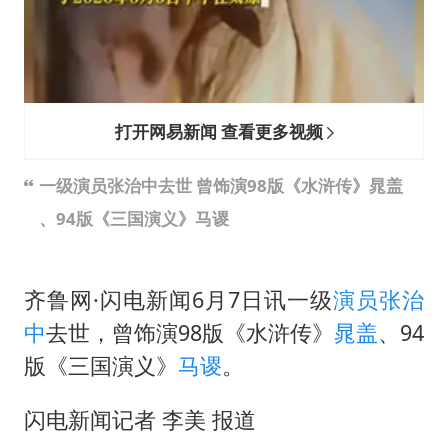
打开网易新闻 查看更多视频
一级演员张治中去世 曾饰演98版《水浒传》晁盖
、94版《三国演义》马谡
齐鲁网·闪电新闻6月7日讯一级
演员
张治
中
去世，曾饰演98版《水浒传》
晁盖
、94
版《三国演义》
马谡
。
闪电新闻记者 李美 报道