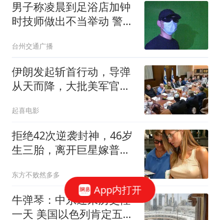
男子称凌晨到足浴店加钟
时技师做出不当举动 警方
回应
台州交通广播
伊朗发起斩首行动，导弹
从天而降，大批美军官被
袭击？英法德失声
起喜电影
拒绝42次逆袭封神，46岁
生三胎，离开巨星嫁普通
人，吉赛尔的选择让多少
东方不败然多多
女人清醒
App内打开
牛弹琴：中东迎来历史性
一天 美国以色列肯定五味