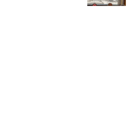
杂陈
现代快报
极氪8X曜夜套件上线 全系
配色均可选装
网易汽车
美股存储概念深夜跳水，
SK海力士跌超6%，希捷
科技重挫10%
21世纪经济报道
女上司出轨小10岁男下
属：花20万元包养 每周偷
情2次
汉史趣闻
热搜