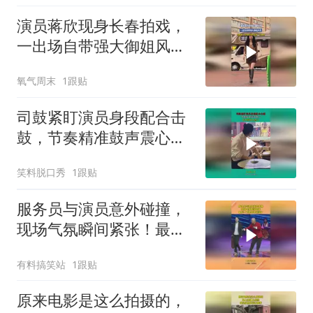
演员蒋欣现身长春拍戏，
一出场自带强大御姐风
范，拍摄者：这是原相
氧气周末
1跟贴
机，没带一点美颜
司鼓紧盯演员身段配合击
鼓，节奏精准鼓声震心，
艺术成分太高了！
笑料脱口秀
1跟贴
服务员与演员意外碰撞，
现场气氛瞬间紧张！最后
一下把老子逗笑了
有料搞笑站
1跟贴
原来电影是这么拍摄的，