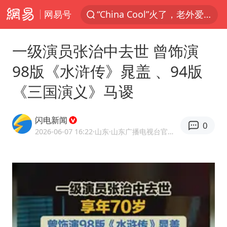
网易号
“China Cool”火了，老外爱上中国避暑游
香港宏福苑火灾或由烟头引起
一级演员张治中去世 曾饰演
浙江台州《告全体市民书》
98版《水浒传》晁盖 、94版
美拟年底前首次测试“金穹”反导系统
《三国演义》马谡
四川宜宾3.4级地震
网约车司机充电时猝死保险拒赔
闪电新闻
0
陕西柞水泥石流已致2死 仍有1人失联
2026-06-07 16:22
·山东
·山东广播电视台官方APP闪电新闻
泰国初中生饮弹自尽前开了26枪
多所高校取消艺考
店主称换“青海拉面”招牌后生意更好
伊斯兰版北约来了吗