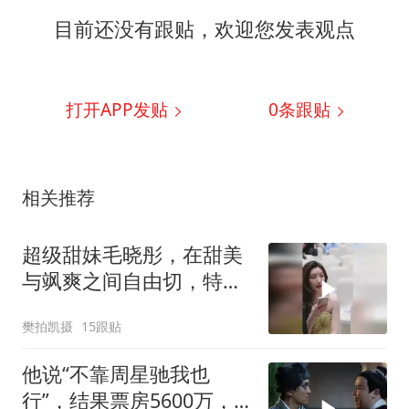
目前还没有跟贴，欢迎您发表观点
打开APP发贴
0
条跟贴
相关推荐
超级甜妹毛晓彤，在甜美
与飒爽之间自由切，特别
接地气的实力演员
樊拍凯摄
15跟贴
他说“不靠周星驰我也
行”，结果票房5600万，