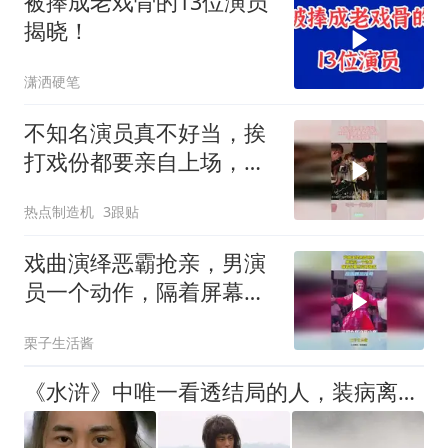
被捧成老戏骨的13位演员
揭晓！
潇洒硬笔
不知名演员真不好当，挨
打戏份都要亲自上场，这
美女真抗揍
热点制造机
3跟贴
戏曲演绎恶霸抢亲，男演
员一个动作，隔着屏幕感
觉被骚扰
栗子生活酱
《水浒》中唯一看透结局的人，装病离开宋江，最终在海外建立王朝