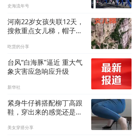
史海流年号
河南22岁女孩失联12天，
搜救重点女儿梯，帽子线
索未获官方证实
吃货的分享
台风“白海豚”逼近 重大气
象灾害应急响应升级
新华社
紧身牛仔裤搭配柳丁高跟
鞋，穿出来的感觉还是挺
不错的
美女穿搭分享