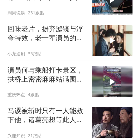
豆瓣4.0
周周说娱
231跟贴
回味老片，摒弃滤镜与浮
夸特效，老一辈演员的表
演才最戳人心
小龙追剧
35跟贴
演员何与乘船打卡景区，
拱桥上密密麻麻站满围观
者
重庆热点
4跟贴
马谡被斩时只有一人能救
下他，诸葛亮想等此人求
情，但他并未开口
兴趣知识
21跟贴