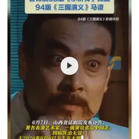
上半年国内居民出游人次34.63亿
22岁女生独闯南太行失联12天
薛之谦杭州站演唱会取消
张本智和：零封向鹏不意外
今年第二强台风将带来多大影响
“准2万亿”之城点名支持三所大学
习近平心系体育强国建设