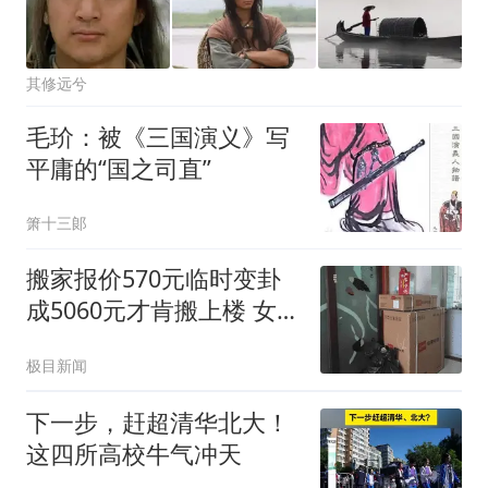
其修远兮
毛玠：被《三国演义》写
平庸的“国之司直”
箫十三郞
搬家报价570元临时变卦
成5060元才肯搬上楼 女子
傻眼
极目新闻
下一步，赶超清华北大！
这四所高校牛气冲天