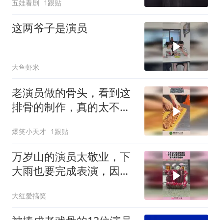
五娃看剧
1跟贴
这两爷子是演员
大鱼虾米
老演员做的骨头，看到这
排骨的制作，真的太不可
思议了！
爆笑小天才
1跟贴
万岁山的演员太敬业，下
大雨也要完成表演，因为
演员要成亲！
大红爱搞笑